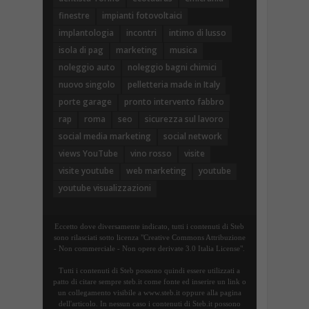
finestre
impianti fotovoltaici
implantologia
incontri
intimo di lusso
isola di pag
marketing
musica
noleggio auto
noleggio bagni chimici
nuovo singolo
pelletteria made in Italy
porte garage
pronto intervento fabbro
rap
roma
seo
sicurezza sul lavoro
social media marketing
social network
views YouTube
vino rosso
visite
visite youtube
web marketing
youtube
youtube visualizzazioni
Eccetto dove diversamente indicato, tutti i contenuti di Steb
sono rilasciati sotto licenza "Creative Commons Attribuzione
- Non commerciale - Non opere derivate 3.0 Italia License".
Tutti i contenuti di Steb possono quindi essere utilizzati a
patto di citare sempre steb.it come fonte ed inserire un link o
un collegamento visibile a www.steb.it oppure alla pagina
dell'articolo. In nessun caso i contenuti di Steb.it possono