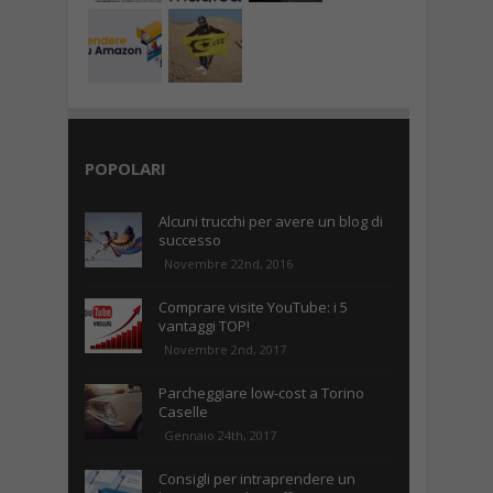
POPOLARI
Alcuni trucchi per avere un blog di
successo
Novembre 22nd, 2016
Comprare visite YouTube: i 5
vantaggi TOP!
Novembre 2nd, 2017
Parcheggiare low-cost a Torino
Caselle
Gennaio 24th, 2017
Consigli per intraprendere un