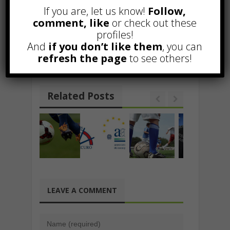
o
A
a
dI
c
l
y
di
ANTITRAUMA
If you are, let us know!
Follow,
o
p
m
n
h
Li
vi
comment, like
or check out these
k
p
at
Indagini patrimoniali: cosa sono?
n
di
profiles!
And
if you don’t like them
, you can
Inarrestabile Gennaro Cannavacciuolo:
k
dalla tv, al teatro al blog
refresh the page
to see others!
Related Posts
LEAVE A COMMENT