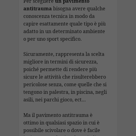
b
s
gr
e
p
l
ai
p
n
Per scegliere
un pavimento
o
A
a
dI
c
antitrauma
bisogna avere qualche
l
y
di
conoscenza tecnica in modo da
o
p
m
n
h
Li
vi
capire esattamente quale tipo è più
k
p
at
n
di
adatto in un determinato ambiente
k
o per uno sport specifico.
Sicuramente, rappresenta la scelta
migliore in termini di sicurezza,
poiché permette di rendere più
sicure le attività che risulterebbero
pericolose senza, come quelle che si
tengono in palestra, in piscina, negli
asili, nei parchi gioco, ect…
Ma il pavimento antitrauma è
ottimo in qualsiasi spazio in cui è
possibile scivolare o dove è facile