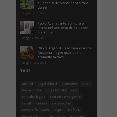
e usarlo sulle piante senza fare
danni
Giugno 10th, 2026
Paolo Avanzi: arte, scrittura e
teatro nel percorso di un autore
poliedrico
Maggio 25th, 2026
Olio di Argan: il lusso semplice che
funziona meglio quando non
promette miracoli
Maggio 10th, 2026
TAGS
animali
bagni chimici
benessere
borse
borse donna
borse firmate
cani
cannabis legale
cantante emergente
capelli
cefalea
civitavecchia
compra followers
Crypto
Dafne D
dentista Torino
ecotaurus
emicrania