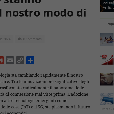
per ind
l nostro modo di
Artifici
Popu
t, 2024
0 Comments
G
E
C
C
m
m
o
o
ai
ai
p
n
nologia sta cambiando rapidamente il nostro
are. Tra le innovazioni più significative degli
l
l
y
di
rasformato radicalmente il panorama delle
Li
vi
ità di connessione mai viste prima. L’adozione
n
di
on altre tecnologie emergenti come
t
k
t delle cose (IoT) e il 5G, sta plasmando il futuro
Marzo 23
ttori economici.