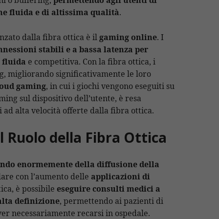
e fluida e di altissima qualità
.
zato dalla fibra ottica è il
gaming online
. I
nessioni stabili e a bassa latenza per
 fluida
e competitiva. Con la fibra ottica, i
g, migliorando significativamente le loro
loud gaming
, in cui i giochi vengono eseguiti su
ing sul dispositivo dell’utente, è resa
ad alta velocità offerte dalla fibra ottica.
l Ruolo della Fibra Ottica
iando enormemente della diffusione della
olare con l’aumento delle
applicazioni di
tica, è possibile
eseguire consulti medici a
lta definizione
, permettendo ai pazienti di
ver necessariamente recarsi in ospedale.