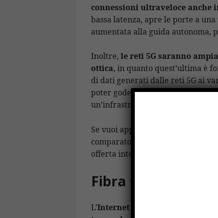
connessioni ultraveloce anche i
bassa latenza, apre le porte a una
aumentata alla guida autonoma, p
Inoltre,
le reti 5G saranno ampia
ottica
, in quanto quest’ultima è 
di dati generati dalle reti 5G ai va
poter godere appieno delle promes
un’infrastruttura di fibra ottica c
Se vuoi approfittare dei vantaggi d
comparatore di tariffe che ti segui
offerta internet casa e della
miglio
Fibra Ottica e Inte
L’
Internet delle Cose (IoT)
è un’al