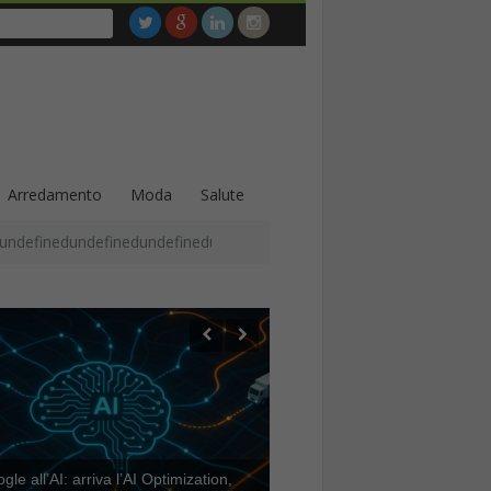
Arredamento
Moda
Salute
undefinedundefinedundefinedundefinedundefinedundefinedundefined
le all’AI: arriva l’AI Optimization,