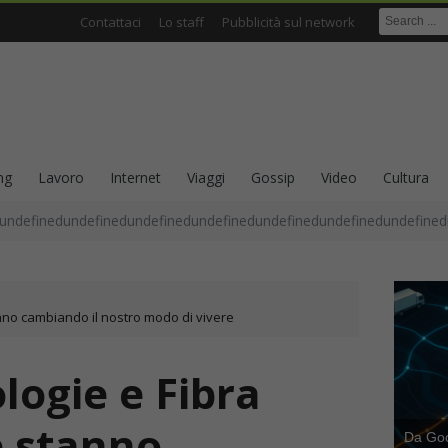
Contattaci
Lo staff
Pubblicità sul network
ng
Lavoro
Internet
Viaggi
Gossip
Video
Cultura
undefinedundefinedundefinedundefinedundefinedundefinedundefined
nno cambiando il nostro modo di vivere
ogie e Fibra
e stanno
Da Goog