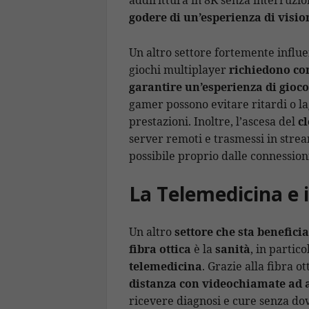
godere di un’esperienza di vision
Un altro settore fortemente influen
giochi multiplayer
richiedono con
garantire un’esperienza di gioco
gamer possono evitare ritardi o la
prestazioni. Inoltre, l’ascesa del
c
server remoti e trasmessi in stream
possibile proprio dalle connessioni 
La Telemedicina e i
Un altro
settore che sta benefic
fibra ottica
è la
sanità
, in partic
telemedicina
. Grazie alla fibra ot
distanza con videochiamate ad a
ricevere diagnosi e cure senza do