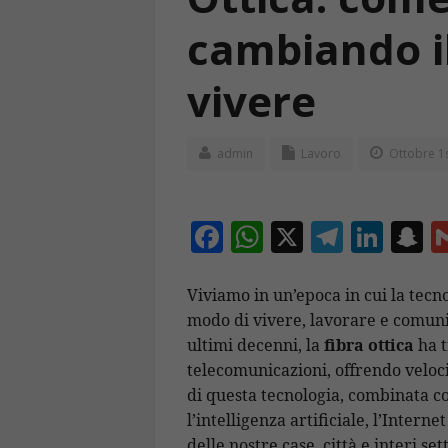
cambiando i
vivere
admin
Lavoro
Ottobre 1s
F
W
X
T
Li
S
ac
h
el
n
n
e
at
e
k
a
Viviamo in un’epoca in cui la tec
modo di vivere, lavorare e comunic
b
s
gr
e
p
ultimi decenni, la
fibra ottica
ha t
o
A
a
dI
c
telecomunicazioni, offrendo veloc
o
p
m
n
h
di questa tecnologia, combinata c
k
p
a
l’intelligenza artificiale, l’Interne
delle nostre case, città e interi se