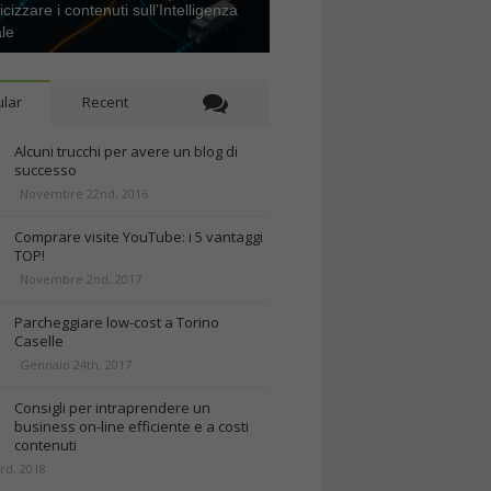
icizzare i contenuti sull’Intelligenza
ale
lar
Recent
Alcuni trucchi per avere un blog di
successo
Novembre 22nd, 2016
Comprare visite YouTube: i 5 vantaggi
TOP!
Novembre 2nd, 2017
Parcheggiare low-cost a Torino
Caselle
Gennaio 24th, 2017
Consigli per intraprendere un
business on-line efficiente e a costi
contenuti
rd, 2018