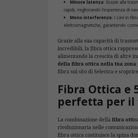
Minore latenza
: Grazie alla tras
rapidi, migliorando l’esperienza di na
Meno interferenze
: I cavi in fi
elettromagnetiche, garantendo connessi
Grazie alla sua capacità di trasme
incredibili, la fibra ottica rappre
alimentando la crescita di altre i
della fibra ottica nella tua zona
fibra
sul sito di Selectra e scoprir
Fibra Ottica e
perfetta per il
La combinazione della
fibra ottic
rivoluzionaria nelle comunicazioni
fibra ottica costituisce la spina dor