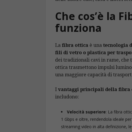
Che cos’è la F
funziona
La
fibra ottica
è una
tecnologia d
fili di vetro o plastica per trasp
dei tradizionali cavi in rame, che t
ottica trasmettono impulsi luminos
una maggiore capacità di trasporto
I
vantaggi principali della fibra 
includono:
Velocità superiore
: La fibra ott
1 Gbps e oltre, rendendola ideale pe
streaming video in alta definizione, l