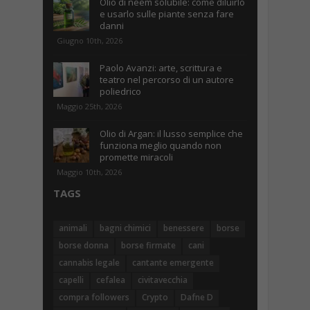
Olio di neem solubile: come diluirlo
e usarlo sulle piante senza fare
danni
Giugno 10th, 2026
Paolo Avanzi: arte, scrittura e
teatro nel percorso di un autore
poliedrico
Maggio 25th, 2026
Olio di Argan: il lusso semplice che
funziona meglio quando non
promette miracoli
Maggio 10th, 2026
TAGS
animali
bagni chimici
benessere
borse
borse donna
borse firmate
cani
cannabis legale
cantante emergente
capelli
cefalea
civitavecchia
compra followers
Crypto
Dafne D