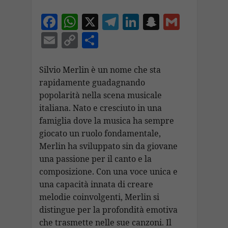
F
W
X
T
Li
S
G
ac
h
el
n
n
m
E
C
C
e
at
e
k
a
ai
m
o
o
b
s
gr
e
p
l
ai
p
n
Silvio Merlin è un nome che sta
o
A
a
dI
c
rapidamente guadagnando
l
y
di
popolarità nella scena musicale
o
p
m
n
h
Li
vi
italiana. Nato e cresciuto in una
k
p
at
n
di
famiglia dove la musica ha sempre
k
giocato un ruolo fondamentale,
Merlin ha sviluppato sin da giovane
una passione per il canto e la
composizione. Con una voce unica e
una capacità innata di creare
melodie coinvolgenti, Merlin si
distingue per la profondità emotiva
che trasmette nelle sue canzoni. Il