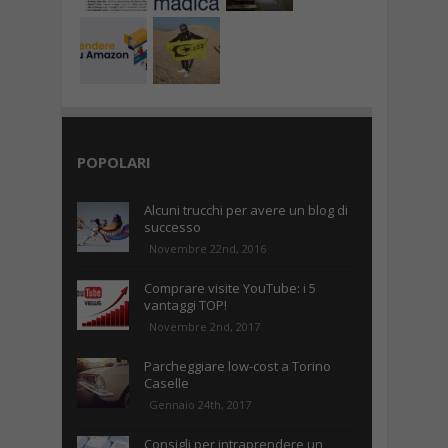
POPOLARI
Alcuni trucchi per avere un blog di
successo
Novembre 22nd, 2016
Comprare visite YouTube: i 5
vantaggi TOP!
Novembre 2nd, 2017
Parcheggiare low-cost a Torino
Caselle
Gennaio 24th, 2017
Consigli per intraprendere un