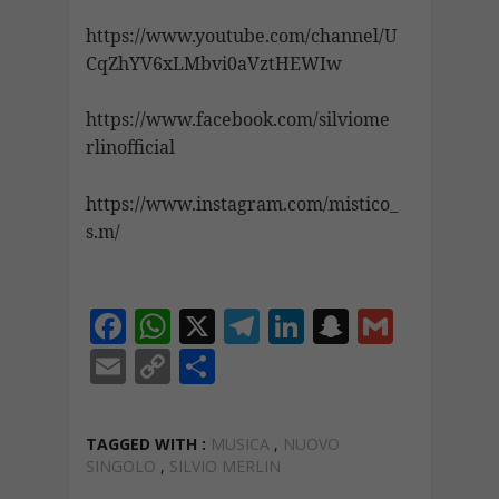
https://www.youtube.com/channel/U
CqZhYV6xLMbvi0aVztHEWIw
https://www.facebook.com/silviome
rlinofficial
https://www.instagram.com/mistico_
s.m/
F
W
X
T
Li
S
G
ac
h
el
n
n
m
E
C
C
e
at
e
k
a
ai
m
o
o
b
s
gr
e
p
l
ai
p
n
TAGGED WITH :
MUSICA
,
NUOVO
o
A
a
dI
c
l
y
di
SINGOLO
,
SILVIO MERLIN