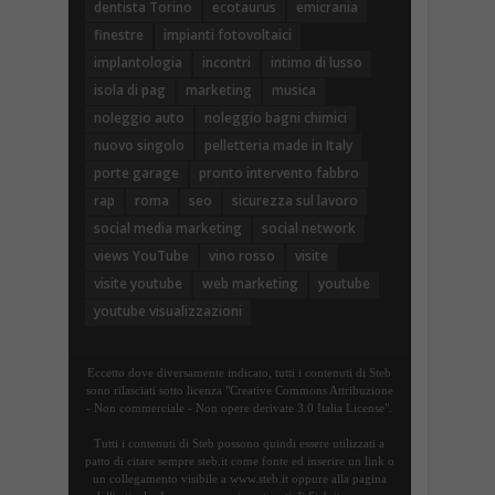
dentista Torino
ecotaurus
emicrania
finestre
impianti fotovoltaici
implantologia
incontri
intimo di lusso
isola di pag
marketing
musica
noleggio auto
noleggio bagni chimici
nuovo singolo
pelletteria made in Italy
porte garage
pronto intervento fabbro
rap
roma
seo
sicurezza sul lavoro
social media marketing
social network
views YouTube
vino rosso
visite
visite youtube
web marketing
youtube
youtube visualizzazioni
Eccetto dove diversamente indicato, tutti i contenuti di Steb
sono rilasciati sotto licenza "Creative Commons Attribuzione
- Non commerciale - Non opere derivate 3.0 Italia License".
Tutti i contenuti di Steb possono quindi essere utilizzati a
patto di citare sempre steb.it come fonte ed inserire un link o
un collegamento visibile a www.steb.it oppure alla pagina