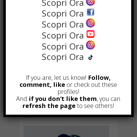
Scopri Ora
sicuramente tenere d’occhio questo
Scopri Ora
talentuoso artista, che sembra
Scopri Ora
destinato a lasciare un segno
indelebile nel mondo della musica.
Scopri Ora
Le sue prossime mosse sono attese
Scopri Ora
con grande curiosità: nuovi singoli,
un possibile album e ulteriori
Scopri Ora
esibizioni dal vivo sono solo alcune
delle aspettative che circondano il
suo nome. Merlin ha già dimostrato
If you are, let us know!
Follow,
di avere la stoffa per diventare una
comment, like
or check out these
profiles!
delle voci più influenti della sua
And
if you don’t like them
, you can
generazione, e con “Epidermide”
refresh the page
to see others!
conferma che il suo viaggio è
appena iniziato.