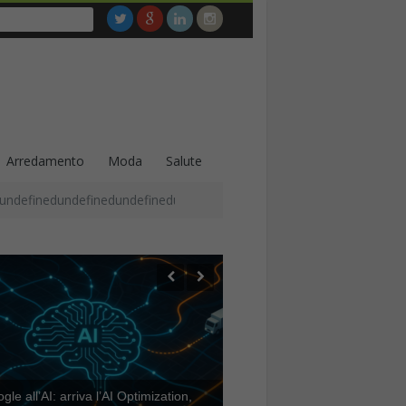
Arredamento
Moda
Salute
undefinedundefinedundefinedundefinedundefinedundefinedundefined
le all’AI: arriva l’AI Optimization,