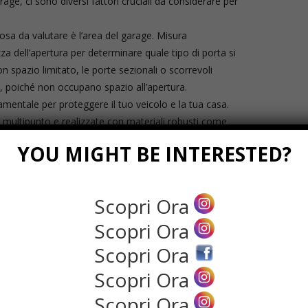
age, ci sono diversi fattori cruciali da considerare per
osa da valutare è l’area del garage. Misura
za dell’apertura per determinare quale tipo di porta si
 spazio limitato, le porte sezionali o scorrevoli
, poiché non occupano spazio all’apertura.
amentale per proteggere il tuo veicolo e la tua casa.
 multipunto e realizzate con materiali robusti come
nche l’installazione di sistemi di allerta o telecamere di
YOU MIGHT BE INTERESTED?
ntiva.
zzi il garage come spazio abitativo, ufficio o per attività
e porte ben isolate per mantenere una temperatura
Scopri Ora
nto termico possono ridurre i costi energetici e
Scopri Ora
 della tua abitazione.
el garage dovrebbe armonizzarsi con lo stile
Scopri Ora
ra le diverse opzioni di design, colori e finiture
Scopri Ora
 ben progettata non solo migliora l’aspetto della tua
e il valore della proprietà.
Scopri Ora