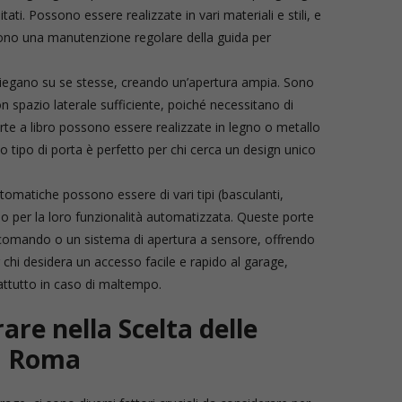
tati. Possono essere realizzate in vari materiali e stili, e
edono una manutenzione regolare della guida per
ipiegano su se stesse, creando un’apertura ampia. Sono
 spazio laterale sufficiente, poiché necessitano di
porte a libro possono essere realizzate in legno o metallo
to tipo di porta è perfetto per chi cerca un design unico
utomatiche possono essere di vari tipi (basculanti,
ono per la loro funzionalità automatizzata. Queste porte
ecomando o un sistema di apertura a sensore, offrendo
 chi desidera un accesso facile e rapido al garage,
attutto in caso di maltempo.
are nella Scelta delle
a Roma