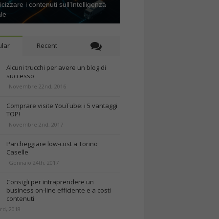
icizzare i contenuti sull’Intelligenza
ale
lar
Recent
Alcuni trucchi per avere un blog di
successo
Novembre 22nd, 2016
Comprare visite YouTube: i 5 vantaggi
TOP!
Novembre 2nd, 2017
Parcheggiare low-cost a Torino
Caselle
Gennaio 24th, 2017
Consigli per intraprendere un
business on-line efficiente e a costi
contenuti
rd, 2018