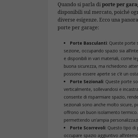
Quando si parla di
porte per gara
disponibili sul mercato, poiché ogni
diverse esigenze. Ecco una panora
porte per garage:
Porte Basculanti
: Queste porte s
sezione, occupando spazio sia all’inte
e disponibili in vari materiali, come 
buona sicurezza, ma richiedono atten
possono essere aperte se c’è un osta
Porte Sezionali
: Queste porte s
verticalmente, sollevandosi e incast
consente di risparmiare spazio, rende
sezionali sono anche molto sicure, p
offrono un buon isolamento termico. In
permettendo un’ampia personalizzaz
Porte Scorrevoli
: Questo tipo di
occupare spazio aggiuntivo all’intern