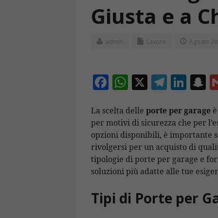
Giusta e a Ch
admin
Lavoro
Agosto 28
F
W
X
T
Li
S
ac
h
el
n
n
e
at
e
k
a
La scelta delle
porte per garage
è
per motivi di sicurezza che per l’
b
s
gr
e
p
opzioni disponibili, è importante 
o
A
a
dI
c
rivolgersi per un acquisto di quali
o
p
m
n
h
tipologie di porte per garage e fo
k
p
a
soluzioni più adatte alle tue esige
Tipi di Porte per G