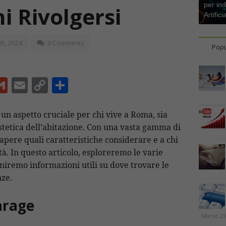
per ind
i Rivolgersi
Artifici
th, 2024
0 Comments
Popu
G
E
C
C
m
m
o
o
ai
ai
p
n
 un aspetto cruciale per chi vive a Roma, sia
estetica dell’abitazione. Con una vasta gamma di
l
l
y
di
sapere quali caratteristiche considerare e a chi
Li
vi
tà. In questo articolo, esploreremo le varie
n
di
rniremo informazioni utili su dove trovare le
t
k
nze.
arage
Marzo 23