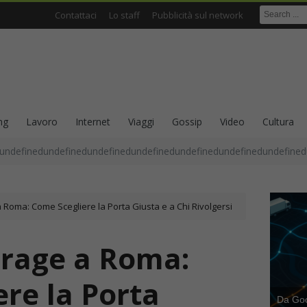
Contattaci
Lo staff
Pubblicità sul network
ng
Lavoro
Internet
Viaggi
Gossip
Video
Cultura
undefinedundefinedundefinedundefinedundefinedundefinedundefined
 Roma: Come Scegliere la Porta Giusta e a Chi Rivolgersi
arage a Roma:
re la Porta
Da Goog