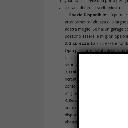
Quando si sceglie una porta per gar
assicurarsi di fare la scelta giusta:
Spazio Disponibile
: La prima c
attentamente l’altezza e la larghez
adatta meglio. Se hai un garage con
possono essere le migliori opzioni
Sicurezza
: La sicurezza è fond
Opta per porte dotate di serrature
l’acciaio o l’alluminio. Considera a
sicurezza per una protezione aggiu
Isolamento Termico
: Se utili
ricreative, è importante sceglier
confortevole. Le porte con isolame
migliorare l’efficienza complessiva
Design e Estetica
: La porta d
architettonico della tua casa. Esplo
disponibili sul mercato. Una porta
abitazione, ma può anche aumentar