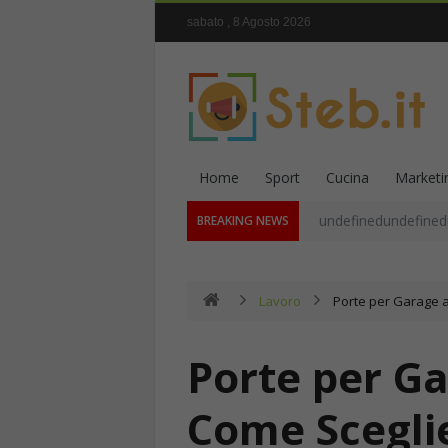
sabato , 8 Agosto 2026
Home
Sport
Cucina
Marketi
undefinedundefined
BREAKING NEWS
Lavoro
Porte per Garage a
Porte per G
Come Sceglie