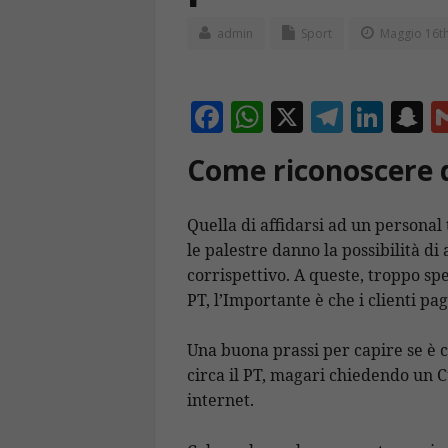
admin
Sport
Maggio 16th
F
W
X
T
Li
S
ac
h
el
n
n
Come riconoscere q
e
at
e
k
a
b
s
gr
e
p
Quella di affidarsi ad un personal
o
A
a
dI
c
le palestre danno la possibilità di 
o
p
m
n
h
corrispettivo. A queste, troppo s
k
p
a
PT, l’Importante è che i clienti pa
Una buona prassi per capire se è 
circa il PT, magari chiedendo un 
internet.