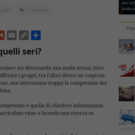
per ind
Artifici
, 2017
0 Comments
Popu
G
E
C
C
m
m
o
o
uelli seri?
ai
ai
p
n
l
l
y
di
 trainer sta diventando una moda ormai, tutte
Li
vi
affittare i propri, tra l’altro dietro un cospicuo
n
di
pesso, non interessano troppo le competenze dei
t
k
ghino.
competente è quella di chiedere informazioni
Curriculum vitae o facendo una ricerca su
Marzo 23