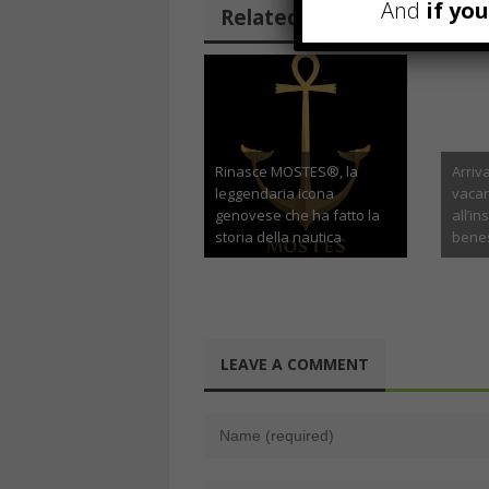
And
if yo
Related Posts
Rinasce MOSTES®, la
Arriv
leggendaria icona
vacan
genovese che ha fatto la
all’i
storia della nautica
bene
Settembre 19th, 2025
Ma
LEAVE A COMMENT