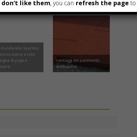
u don’t like them
, you can
refresh the page
to 
a Kundavela: la prima
za su barca a vela
nsegna di yoga e
Vantaggi del pavimento
Come scomme
ssere
antitrauma
prima volta s
ggio 11th, 2024
Settembre 10th, 2019
Aprile 13t