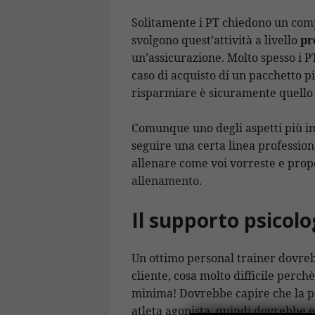
Solitamente i PT chiedono un comp
svolgono quest’attività a livello
pr
un’assicurazione. Molto spesso i PT
caso di acquisto di un pacchetto p
risparmiare è sicuramente quello d
Comunque uno degli aspetti più i
seguire una certa linea professio
allenare come voi vorreste e pr
allenamento
.
Il supporto psicolo
Un ottimo personal trainer dovre
cliente, cosa molto difficile perch
minima! Dovrebbe capire che la p
atleta agonista, quindi dovrebbe e