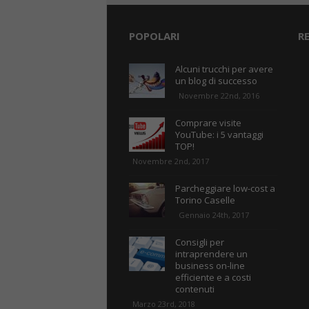
POPOLARI
R
Alcuni trucchi per avere
un blog di successo
Novembre 22nd, 2016
Comprare visite
YouTube: i 5 vantaggi
TOP!
Novembre 2nd, 2017
Parcheggiare low-cost a
Torino Caselle
Gennaio 24th, 2017
Consigli per
intraprendere un
business on-line
efficiente e a costi
contenuti
Marzo 23rd, 2018