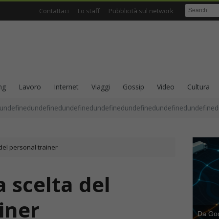
Contattaci
Lo staff
Pubblicità sul network
ng
Lavoro
Internet
Viaggi
Gossip
Video
Cultura
undefinedundefinedundefinedundefinedundefinedundefinedundefined
 del personal trainer
a scelta del
iner
Da Goog