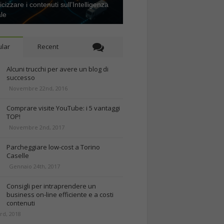
icizzare i contenuti sull’Intelligenza
ale
lar
Recent
Alcuni trucchi per avere un blog di
successo
Novembre 22nd, 2016
Comprare visite YouTube: i 5 vantaggi
TOP!
Novembre 2nd, 2017
Parcheggiare low-cost a Torino
Caselle
Gennaio 24th, 2017
Consigli per intraprendere un
business on-line efficiente e a costi
contenuti
rd, 2018