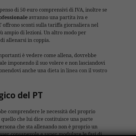
enso di 50 euro comprensivi di IVA, inoltre se
ofessionale
avranno una partita iva e
 offrono sconti sulla tariffa giornaliera nel
iù ampio di lezioni. Un altro modo per
i allenarsi in coppia.
mportanti è vedere come allena, dovrebbe
nale imponendo il suo volere e non lasciandovi
oponendovi anche una
dieta in linea con il vostro
gico del PT
bbe comprendere le necessità del proprio
è quello che lui dice costituisce una parte
ersona che sta allenando non è proprio un
sser consapevole e saper modulare le fasi di