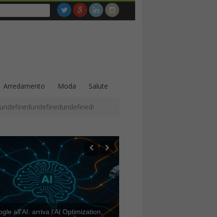
Arredamento
Moda
Salute
undefinedundefinedundefinedundefinedundefinedundefinedundefined
le all’AI: arriva l’AI Optimization,