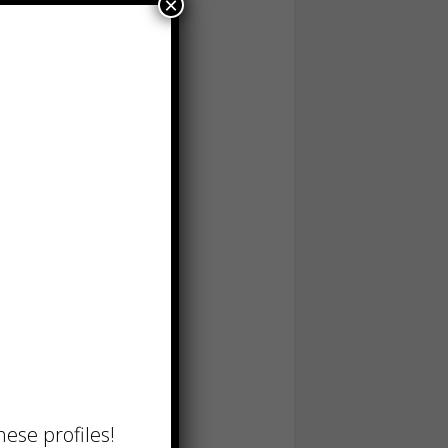
×
hese profiles!