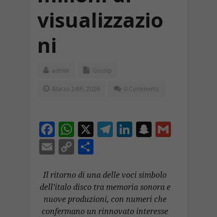
visualizzazio
ni
admin
Gossip
Marzo 24th, 2026
0 Comments
F
W
X
T
Li
S
G
ac
h
el
n
n
m
E
C
C
e
at
e
k
a
ai
m
o
o
b
s
gr
e
p
l
ai
p
n
Il ritorno di una delle voci simbolo
o
A
a
dI
c
dell’italo disco tra memoria sonora e
l
y
di
nuove produzioni, con numeri che
o
p
m
n
h
Li
vi
confermano un rinnovato interesse