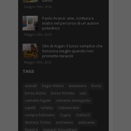
danni
Giugno 10th, 2026
Paolo Avanzi: arte, scrittura e
teatro nel percorso di un autore
poliedrico
Maggio 25th, 2026
Olio di Argan: il lusso semplice che
funziona meglio quando non
promette miracoli
Maggio 10th, 2026
TAGS
animali
bagni chimici
benessere
borse
borse donna
borse firmate
cani
cannabis legale
cantante emergente
capelli
cefalea
civitavecchia
compra followers
Crypto
Dafne D
dentista Torino
ecotaurus
emicrania
finestre
impianti fotovoltaici