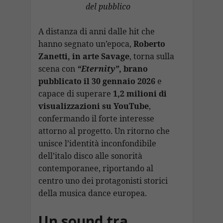
k
p
at
n
di
del pubblico
k
A distanza di anni dalle hit che
hanno segnato un’epoca,
Roberto
Zanetti
, in arte Savage
, torna sulla
scena con
“Eternity”
, brano
pubblicato il 30 gennaio 2026
e
capace di superare
1,2 milioni di
visualizzazioni su YouTube
,
confermando il forte interesse
attorno al progetto. Un ritorno che
unisce l’identità inconfondibile
dell’italo disco alle sonorità
contemporanee, riportando al
centro uno dei protagonisti storici
della musica dance europea.
Un sound tra