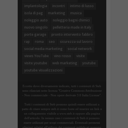
implantologia
incontri
intimo di lusso
isola di pag
marketing
musica
noleggio auto
noleggio bagni chimici
nuovo singolo
pelletteria made in Italy
porte garage
pronto intervento fabbro
rap
roma
seo
sicurezza sul lavoro
social media marketing
social network
views YouTube
vino rosso
visite
visite youtube
web marketing
youtube
youtube visualizzazioni
Eccetto dove diversamente indicato, tutti i contenuti di Steb
sono rilasciati sotto licenza "Creative Commons Attribuzione
- Non commerciale - Non opere derivate 3.0 Italia License".
Tutti i contenuti di Steb possono quindi essere utilizzati a
patto di citare sempre steb.it come fonte ed inserire un link o
un collegamento visibile a www.steb.it oppure alla pagina
dell'articolo. In nessun caso i contenuti di Steb.it possono
essere utilizzati per scopi commerciali. Eventuali permessi
ulteriori relativi all'utilizzo dei contenuti pubblicati possono