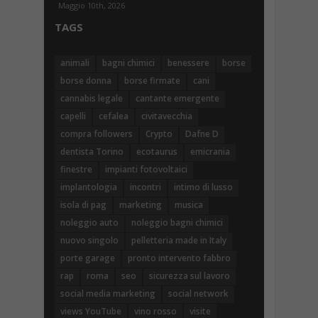
Maggio 10th, 2026
TAGS
animali
bagni chimici
benessere
borse
borse donna
borse firmate
cani
cannabis legale
cantante emergente
capelli
cefalea
civitavecchia
compra followers
Crypto
Dafne D
dentista Torino
ecotaurus
emicrania
finestre
impianti fotovoltaici
implantologia
incontri
intimo di lusso
isola di pag
marketing
musica
noleggio auto
noleggio bagni chimici
nuovo singolo
pelletteria made in Italy
porte garage
pronto intervento fabbro
rap
roma
seo
sicurezza sul lavoro
social media marketing
social network
views YouTube
vino rosso
visite