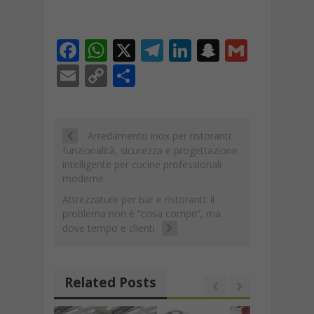
F
W
X
T
Li
S
G
ac
h
el
n
n
m
E
C
C
e
at
e
k
a
ai
m
o
o
b
s
gr
e
p
l
ai
p
n
o
A
a
dI
c
l
y
di
Arredamento inox per ristoranti:
funzionalità, sicurezza e progettazione
o
p
m
n
h
Li
vi
intelligente per cucine professionali
k
p
at
moderne
n
di
Attrezzature per bar e ristoranti: il
k
problema non è “cosa compri”, ma
dove tempo e clienti
Related Posts