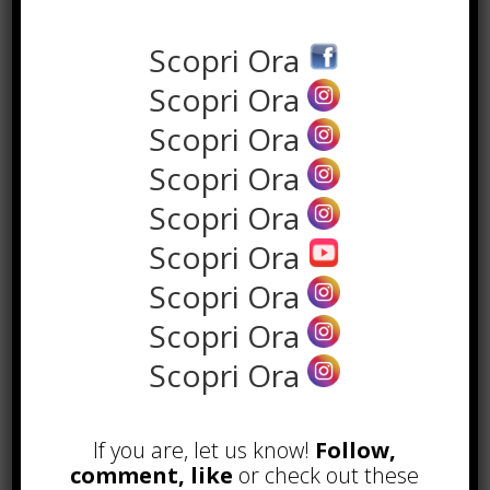
Chi cerca un
consulente finanziario
a Lucca
oggi ha la possibilità di
Scopri Ora
trovare professionisti che uniscono
Scopri Ora
la solidità di grandi gruppi bancari
alla vicinanza e disponibilità tipiche
Scopri Ora
del rapporto diretto. Questo mix
Scopri Ora
permette di accedere a strumenti
Scopri Ora
evoluti mantenendo però un dialogo
costante e personalizzato.
Scopri Ora
Scopri Ora
Come
Scopri Ora
riconoscere un
Scopri Ora
buon
consulente
If you are, let us know!
Follow,
comment, like
or check out these