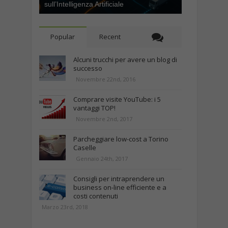
sull’Intelligenza Artificiale
Popular
Recent
Alcuni trucchi per avere un blog di
successo
Novembre 22nd, 2016
Comprare visite YouTube: i 5
vantaggi TOP!
Novembre 2nd, 2017
Parcheggiare low-cost a Torino
Caselle
Gennaio 24th, 2017
Consigli per intraprendere un
business on-line efficiente e a
costi contenuti
Marzo 23rd, 2018