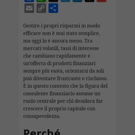
ac
h
el
n
n
m
E
C
C
e
at
e
k
a
ai
m
o
o
b
s
gr
e
p
l
ai
p
n
Gestire i propri risparmi in modo
o
A
a
dI
c
efficace non è mai stato semplice,
l
y
di
ma oggi lo è ancora meno. Tra
o
p
m
n
h
Li
vi
mercati volatili, tassi di interesse
k
p
at
n
di
che cambiano rapidamente e
k
un’offerta di prodotti finanziari
sempre più vasta, orientarsi da soli
può diventare frustrante e rischioso.
È in questo contesto che la figura del
consulente finanziario assume un
ruolo centrale per chi desidera far
crescere il proprio capitale con
consapevolezza.
Perché