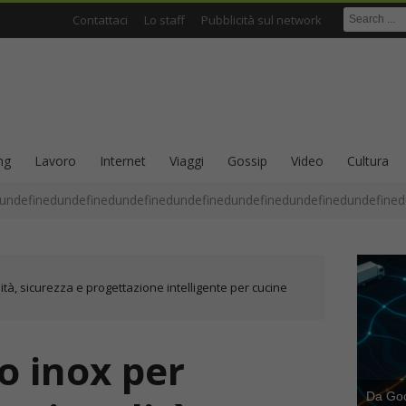
Contattaci
Lo staff
Pubblicità sul network
ng
Lavoro
Internet
Viaggi
Gossip
Video
Cultura
undefinedundefinedundefinedundefinedundefinedundefinedundefined
ità, sicurezza e progettazione intelligente per cucine
 inox per
Da Goog