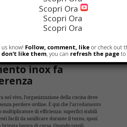
na deve diventare uno spazio naturale, dove
Scopri Ora
lmente e ogni attrezzatura si integra con le
Scopri Ora
Scopri Ora
in inox migliorano la produttività non perché
ù efficienti. Permettono di lavorare in modo
o. Una cucina dove tutto è al posto giusto è una
et us know!
Follow, comment, like
or check out t
lo stress del personale e diminuisce gli errori.
u don’t like them
, you can
refresh the page
to 
ento inox fa
ferenza
ra nel vivo, l’organizzazione della cucina deve
senza perdere ordine. È qui che l’
arredamento
moltiplicatore di efficienza: superfici stabili
ti facili da sanificare durante il turno, spazi
 brigata lavora di corsa. Quando tavoli,