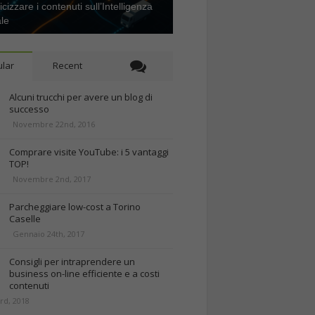
icizzare i contenuti sull’Intelligenza
ale
lar
Recent
Alcuni trucchi per avere un blog di
successo
Novembre 22nd, 2016
Comprare visite YouTube: i 5 vantaggi
TOP!
Novembre 2nd, 2017
Parcheggiare low-cost a Torino
Caselle
Gennaio 24th, 2017
Consigli per intraprendere un
business on-line efficiente e a costi
contenuti
rd, 2018