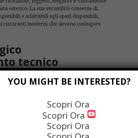
le riciclabile, leggero, elegante e visivamente
sta estetico. La sua versatilità consente di
nibili e adattabili agli spazi disponibili,
ei ristoranti moderni che devono coniugare
egico
nto tecnico
YOU MIGHT BE INTERESTED?
senza considerare l’impatto dell’arredamento
, un tavolo posizionato male, un lavello
 non modulare possono rallentare
Scopri Ora
mentare il rischio di contaminazioni o
rante i picchi di lavoro.
Scopri Ora
Scopri Ora
 correttamente, contribuisce a creare un flusso
i della produzione: preparazione, cottura,
Scopri Ora