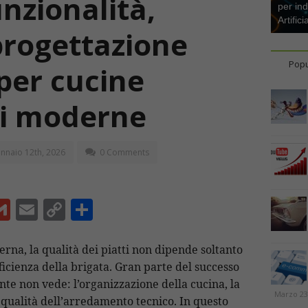
unzionalità,
per ind
Artifici
progettazione
Popu
 per cucine
li moderne
nnaio 12th, 2026
0 Comments
G
E
C
C
m
m
o
o
ai
ai
p
n
na, la qualità dei piatti non dipende soltanto
fficienza della brigata. Gran parte del successo
l
l
y
di
iente non vede: l’organizzazione della cucina, la
Li
vi
Marzo 23
la qualità dell’arredamento tecnico. In questo