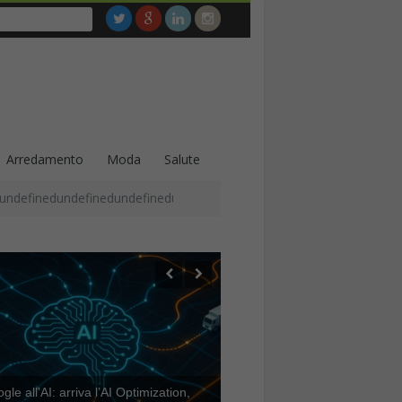
Arredamento
Moda
Salute
undefinedundefinedundefinedundefinedundefinedundefinedundefined
le all’AI: arriva l’AI Optimization,