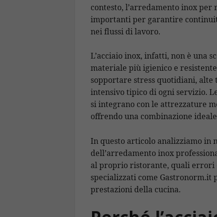
o
p
m
n
h
contesto, l’arredamento inox per 
k
p
a
importanti per garantire continuit
nei flussi di lavoro.
L’acciaio inox, infatti, non è una s
materiale più igienico e resistente
sopportare stress quotidiani, alte 
intensivo tipico di ogni servizio. 
si integrano con le attrezzature 
offrendo una combinazione ideale
In questo articolo analizziamo in 
dell’arredamento inox professiona
al proprio ristorante, quali errori
specializzati come Gastronorm.it 
prestazioni della cucina.