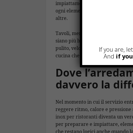
impiattamento e lavaggio. La cuci
ogni elemento è raggiungibile faci
altre.
Tavoli, mensole, armadi e lavatoi 
siano più belli, ma perché sono pi
pulito, veloce, organizzato e sicur
If you are, l
cucina che produce meglio, riduce 
And
if yo
Dove l’arredam
davvero la dif
Nel momento in cui il servizio ent
reggere ritmo, calore e pressione 
inox per ristoranti
diventa un vero 
per preparare e impiattare, elemen
che restano logici anche quando la