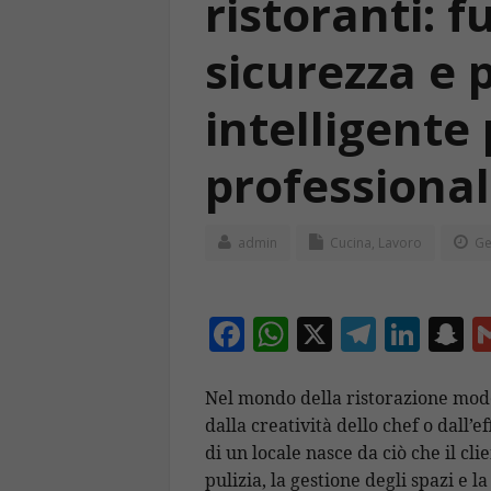
ristoranti: f
sicurezza e 
intelligente
professiona
admin
Cucina
,
Lavoro
Ge
F
W
X
T
Li
S
ac
h
el
n
n
e
at
e
k
a
Nel mondo della ristorazione moder
dalla creatività dello chef o dall’e
b
s
gr
e
p
di un locale nasce da ciò che il cl
o
A
a
dI
c
pulizia, la gestione degli spazi e 