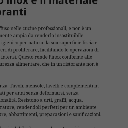
o inox è il materiale
oranti
ffuso nelle cucine professionali, e non è un
lmente ampia da renderlo insostituibile.
 igienico per natura: la sua superficie liscia e
eri di proliferare, facilitando le operazioni di
ù intensi. Questo rende l’inox conforme alle
urezza alimentare, che in un ristorante non è
enza. Tavoli, mensole, lavelli e complementi in
zati per anni senza deformarsi, senza
nalità. Resistono a urti, graffi, acqua,
erature, rendendoli perfetti per un ambiente
ure, abbattimenti, preparazioni e sanificazioni.