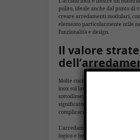
L’acciaio inox è inoltre un materia
pulito, ideale anche dal punto di vi
creare arredamenti modulari, compo
elemento particolarmente utile n
funzionalità e design.
Il valore strat
dell’arredame
Molte cucine vengono progettate 
inox sul lavoro quotidiano. Eppure
sottodimensionato o una mensola
significativamente il servizio, au
complicare la vita del personale du
L’arredamento inox, se progettato
logico e intuitivo tra le varie fas