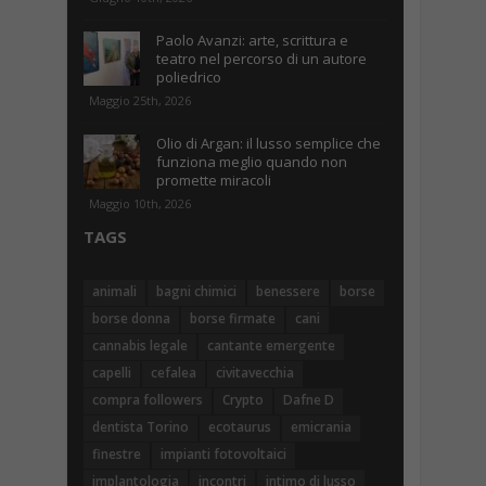
Paolo Avanzi: arte, scrittura e
teatro nel percorso di un autore
poliedrico
Maggio 25th, 2026
Olio di Argan: il lusso semplice che
funziona meglio quando non
promette miracoli
Maggio 10th, 2026
TAGS
animali
bagni chimici
benessere
borse
borse donna
borse firmate
cani
cannabis legale
cantante emergente
capelli
cefalea
civitavecchia
compra followers
Crypto
Dafne D
dentista Torino
ecotaurus
emicrania
finestre
impianti fotovoltaici
implantologia
incontri
intimo di lusso