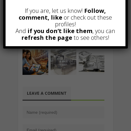
normative inerenti la tutela della salute
If you are, let us know!
Follow,
e della sicurezza nei luoghi di lavoro.
comment, like
or check out these
profiles!
And
if you don’t like them
, you can
refresh the page
to see others!
Related Posts
LEAVE A COMMENT