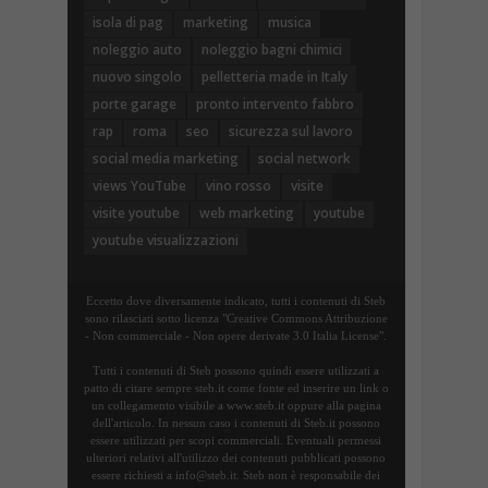
isola di pag
marketing
musica
noleggio auto
noleggio bagni chimici
nuovo singolo
pelletteria made in Italy
porte garage
pronto intervento fabbro
rap
roma
seo
sicurezza sul lavoro
social media marketing
social network
views YouTube
vino rosso
visite
visite youtube
web marketing
youtube
youtube visualizzazioni
Eccetto dove diversamente indicato, tutti i contenuti di Steb
sono rilasciati sotto licenza "Creative Commons Attribuzione
- Non commerciale - Non opere derivate 3.0 Italia License".
Tutti i contenuti di Steb possono quindi essere utilizzati a
patto di citare sempre steb.it come fonte ed inserire un link o
un collegamento visibile a www.steb.it oppure alla pagina
dell'articolo. In nessun caso i contenuti di Steb.it possono
essere utilizzati per scopi commerciali. Eventuali permessi
ulteriori relativi all'utilizzo dei contenuti pubblicati possono
essere richiesti a info@steb.it. Steb non è responsabile dei