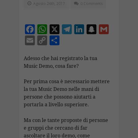
Agosto 26th, 2017
0 Comments
F
W
X
T
Li
S
G
ac
h
el
n
n
m
E
C
C
e
at
e
k
a
ai
m
o
o
b
s
gr
e
p
l
ai
p
n
Adesso che hai registrato la tua
o
A
a
dI
c
Music Demo, cosa fare?
l
y
di
o
p
m
n
h
Li
vi
Per prima cosa è necessario mettere
k
p
at
n
di
la tua Music Demo nelle mani di
k
persone che possono aiutarti a
portarla a livello superiore.
Ma con le tante proposte di persone
e gruppi che cercano di far
ascoltare il loro demo, come