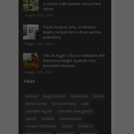
e usarlo sulle piante senza fare
danni
Giugno 10th, 2026
Paolo Avanzi: arte, scrittura e
teatro nel percorso di un autore
poliedrico
Maggio 25th, 2026
Olio di Argan: il lusso semplice che
funziona meglio quando non
promette miracoli
Maggio 10th, 2026
TAGS
animali
bagni chimici
benessere
borse
borse donna
borse firmate
cani
cannabis legale
cantante emergente
capelli
cefalea
civitavecchia
compra followers
Crypto
Dafne D
dentista Torino
ecotaurus
emicrania