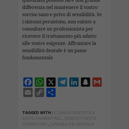
quotidiani possono fare una grande
differenza nel mantenere il vostro
sorriso sano e privo di sensibilità. Se
i sintomi persistono, non esitate a
consultare un professionista per
ricevere il trattamento più adatto
alle vostre esigenze. Affrontare la
sensibilità dentale è un passo
fondamentale
F
W
X
T
Li
S
G
ac
h
el
n
n
m
E
C
C
e
at
e
k
a
ai
m
o
o
b
s
gr
e
p
l
ai
p
n
TAGGED WITH :
CLINICA DENTISTICA
o
A
a
dI
c
l
y
di
SESTO FIORENTINO
,
DENTISTI SESTO
FIORENTINO
,
SENSIBILITÀ DENTALE
o
p
m
n
h