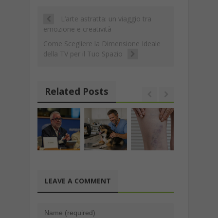
Li
vi
k
p
at
n
di
L’arte astratta: un viaggio tra
k
emozione e creatività
Come Scegliere la Dimensione Ideale
della TV per il Tuo Spazio
Related Posts
LEAVE A COMMENT