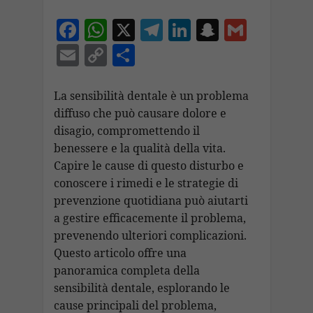
F
W
X
T
Li
S
G
ac
h
el
n
n
m
E
C
C
e
at
e
k
a
ai
m
o
o
b
s
gr
e
p
l
ai
p
n
La sensibilità dentale è un problema
o
A
a
dI
c
diffuso che può causare dolore e
l
y
di
disagio, compromettendo il
o
p
m
n
h
Li
vi
benessere e la qualità della vita.
k
p
at
n
di
Capire le cause di questo disturbo e
k
conoscere i rimedi e le strategie di
prevenzione quotidiana può aiutarti
a gestire efficacemente il problema,
prevenendo ulteriori complicazioni.
Questo articolo offre una
panoramica completa della
sensibilità dentale, esplorando le
cause principali del problema,