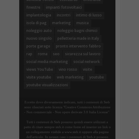
finestre
impianti fotovoltaici
implantologia
incontri
intimo di lusso
isola di pag
marketing
musica
noleggio auto
noleggio bagni chimici
nuovo singolo
pelletteria made in Italy
porte garage
pronto intervento fabbro
rap
roma
seo
sicurezza sul lavoro
social media marketing
social network
views YouTube
vino rosso
visite
visite youtube
web marketing
youtube
youtube visualizzazioni
Eccetto dove diversamente indicato, tutti i contenuti di Steb
sono rilasciati sotto licenza "Creative Commons Attribuzione
- Non commerciale - Non opere derivate 3.0 Italia License".
Tutti i contenuti di Steb possono quindi essere utilizzati a
patto di citare sempre steb.it come fonte ed inserire un link o
un collegamento visibile a www.steb.it oppure alla pagina
dell'articolo. In nessun caso i contenuti di Steb.it possono