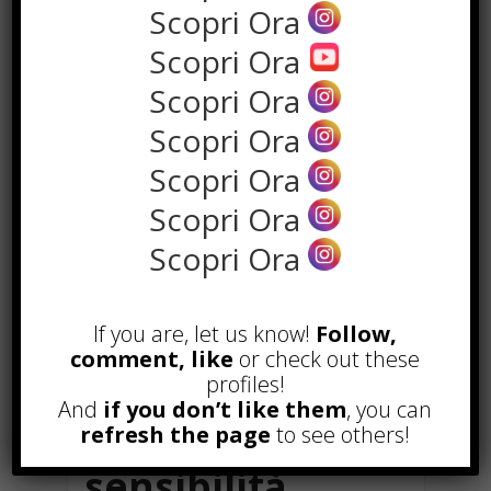
Scopri Ora
l’erosione dello smalto possono
richiedere interventi mirati da
Scopri Ora
parte di un professionista. Chi
Scopri Ora
risiede in Toscana può trovare un
valido supporto presso una
clinica
Scopri Ora
dentistica a Sesto Fiorentino
, dove
Scopri Ora
specialisti esperti offrono soluzioni
personalizzate per la gestione della
Scopri Ora
sensibilità dentale, garantendo cure
Scopri Ora
efficaci e su misura per ogni
paziente.
If you are, let us know!
Follow,
Errori comuni
comment, like
or check out these
profiles!
da evitare nella
And
if you don’t like them
, you can
gestione della
refresh the page
to see others!
sensibilità