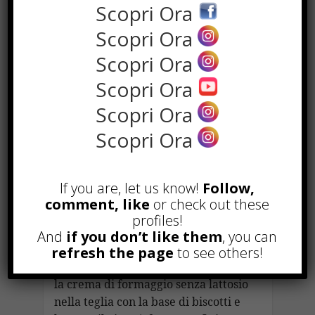
fare altro che mettere il formaggio
Scopri Ora
spalmabile
Exquisa senza lattosio
Scopri Ora
con lo zucchero in un contenitore e
mescolare con la frusta fino ad
Scopri Ora
avere una crema omogenea.
Scopri Ora
In un’altra ciotola sbattete le uova
Scopri Ora
con la forchetta e unitele poi alla
Scopri Ora
crema di formaggio.
Mescolate con la frusta per
If you are, let us know!
Follow,
incorporare bene le uova,
comment, like
or check out these
aggiungete la farina setacciata e un
profiles!
po’ di scorza di limone grattugiata,
And
if you don’t like them
, you can
avendo cura di continuare a
refresh the page
to see others!
mescolare. Una volta pronta, versate
la crema di formaggio senza lattosio
nella teglia con la base di biscotti e