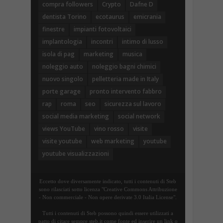
compra followers
Crypto
Dafne D
dentista Torino
ecotaurus
emicrania
finestre
impianti fotovoltaici
implantologia
incontri
intimo di lusso
isola di pag
marketing
musica
noleggio auto
noleggio bagni chimici
nuovo singolo
pelletteria made in Italy
porte garage
pronto intervento fabbro
rap
roma
seo
sicurezza sul lavoro
social media marketing
social network
views YouTube
vino rosso
visite
visite youtube
web marketing
youtube
youtube visualizzazioni
Eccetto dove diversamente indicato, tutti i contenuti di Steb
sono rilasciati sotto licenza "Creative Commons Attribuzione
- Non commerciale - Non opere derivate 3.0 Italia License".
Tutti i contenuti di Steb possono quindi essere utilizzati a
patto di citare sempre steb.it come fonte ed inserire un link o