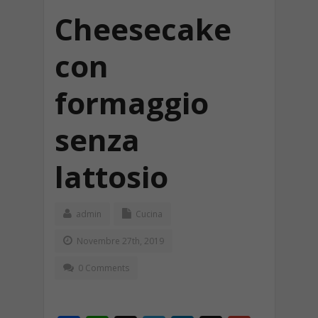
Cheesecake
con
formaggio
senza
lattosio
admin
Cucina
Novembre 27th, 2019
0 Comments