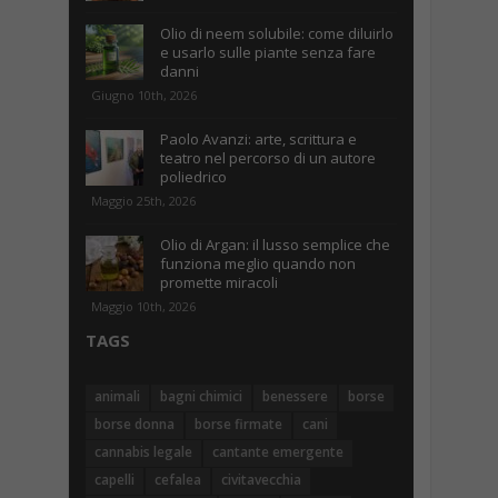
Olio di neem solubile: come diluirlo
e usarlo sulle piante senza fare
danni
Giugno 10th, 2026
Paolo Avanzi: arte, scrittura e
teatro nel percorso di un autore
poliedrico
Maggio 25th, 2026
Olio di Argan: il lusso semplice che
funziona meglio quando non
promette miracoli
Maggio 10th, 2026
TAGS
animali
bagni chimici
benessere
borse
borse donna
borse firmate
cani
cannabis legale
cantante emergente
capelli
cefalea
civitavecchia