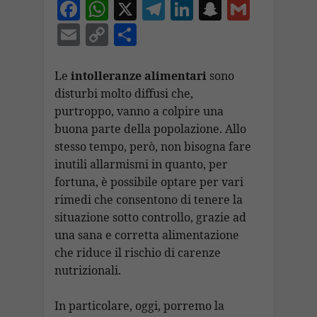
F
W
X
T
Li
S
G
ac
h
el
n
n
m
E
C
C
e
at
e
k
a
ai
m
o
o
b
s
gr
e
p
l
ai
p
n
Le
intolleranze alimentari
sono
o
A
a
dI
c
disturbi molto diffusi che,
l
y
di
purtroppo, vanno a colpire una
o
p
m
n
h
Li
vi
buona parte della popolazione. Allo
k
p
at
n
di
stesso tempo, però, non bisogna fare
k
inutili allarmismi in quanto, per
fortuna, è possibile optare per vari
rimedi che consentono di tenere la
situazione sotto controllo, grazie ad
una sana e corretta alimentazione
che riduce il rischio di carenze
nutrizionali.
In particolare, oggi, porremo la