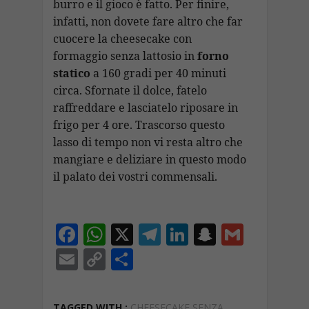
burro e il gioco è fatto. Per finire,
infatti, non dovete fare altro che far
cuocere la cheesecake con
formaggio senza lattosio in
forno
statico
a 160 gradi per 40 minuti
circa. Sfornate il dolce, fatelo
raffreddare e lasciatelo riposare in
frigo per 4 ore. Trascorso questo
lasso di tempo non vi resta altro che
mangiare e deliziare in questo modo
il palato dei vostri commensali.
F
W
X
T
Li
S
G
ac
h
el
n
n
m
E
C
C
e
at
e
k
a
ai
m
o
o
b
s
gr
e
p
l
ai
p
n
TAGGED WITH :
CHEESECAKE SENZA