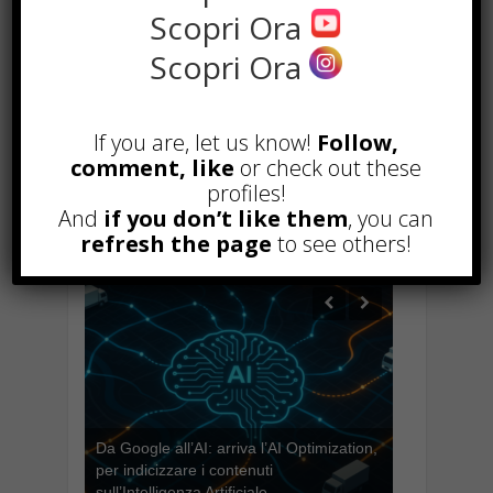
Scopri Ora
Quando parliamo di nail art, si apre
davvero un ...
Scopri Ora
Read more
If you are, let us know!
Follow,
comment, like
or check out these
profiles!
Previous
1
2
3
4
And
if you don’t like them
, you can
5
refresh the page
to see others!
Da Google all’AI: arriva l’AI Optimization,
per indicizzare i contenuti
sull’Intelligenza Artificiale