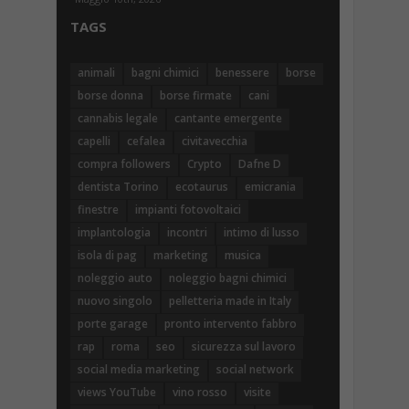
TAGS
animali
bagni chimici
benessere
borse
borse donna
borse firmate
cani
cannabis legale
cantante emergente
capelli
cefalea
civitavecchia
compra followers
Crypto
Dafne D
dentista Torino
ecotaurus
emicrania
finestre
impianti fotovoltaici
implantologia
incontri
intimo di lusso
isola di pag
marketing
musica
noleggio auto
noleggio bagni chimici
nuovo singolo
pelletteria made in Italy
porte garage
pronto intervento fabbro
rap
roma
seo
sicurezza sul lavoro
social media marketing
social network
views YouTube
vino rosso
visite