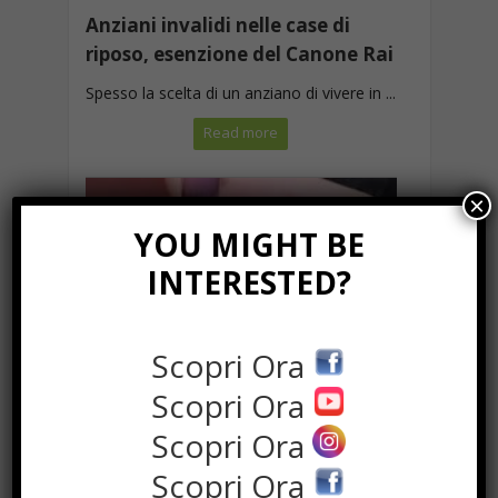
Anziani invalidi nelle case di
riposo, esenzione del Canone Rai
Spesso la scelta di un anziano di vivere in ...
Read more
×
YOU MIGHT BE
INTERESTED?
Scopri Ora
Scopri Ora
Prodotti per la ricostruzione
Scopri Ora
delle unghie: scopri un mondo
Scopri Ora
creativo!