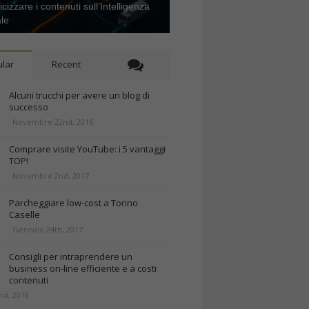
icizzare i contenuti sull’Intelligenza
ale
lar
Recent
Alcuni trucchi per avere un blog di
successo
Novembre 22nd, 2016
Comprare visite YouTube: i 5 vantaggi
TOP!
Novembre 2nd, 2017
Parcheggiare low-cost a Torino
Caselle
Gennaio 24th, 2017
Consigli per intraprendere un
business on-line efficiente e a costi
contenuti
rd, 2018