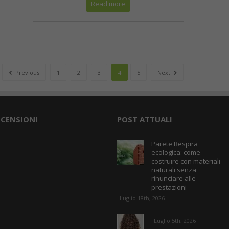
Read more
Previous
1
2
3
4
5
Next
ECENSIONI
POST ATTUALI
Parete Respira
ecologica: come
costruire con materiali
naturali senza
rinunciare alle
prestazioni
Luglio 18th, 2026
Luglio 5th, 2026