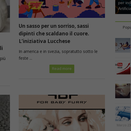
per ind
Artifici
Un sasso per un sorriso, sassi
Popu
dipinti che scaldano il cuore.
L’iniziativa Lucchese
li
In america e in svezia, sopratutto sotto le
feste ...
più
Read more
Marzo 23