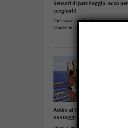
Sensori di parcheggio: ecco pe
sceglierli!
Sarà successo che alcune volte ti trovi n
situazione ...
Read more
Addio al nubilato in barca:
vantaggi e consigli.
Se sei la persona scelta per organizzare 