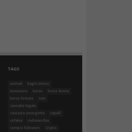
TAGS
animali
bagni chimici
benessere
borse
borse donna
borse firmate
cani
cannabis legale
cantante emergente
capelli
cefalea
civitavecchia
compra followers
Crypto