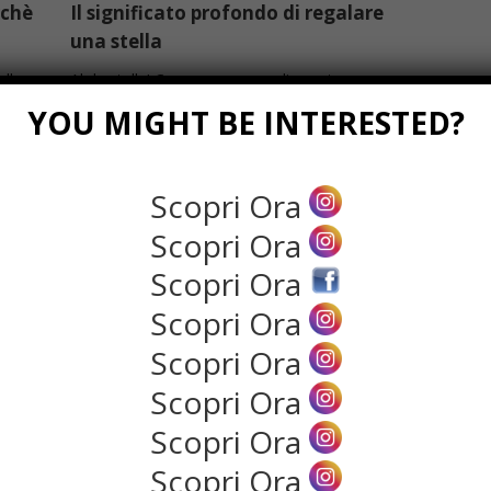
rchè
Il significato profondo di regalare
una stella
ella
Ah le stelle! Cosa non amare di queste
bellezze ...
YOU MIGHT BE INTERESTED?
Read more
Scopri Ora
Scopri Ora
Scopri Ora
Scopri Ora
Scopri Ora
Scopri Ora
Qual è la differenza tra tanga, il
Scopri Ora
perizoma, la brasiliana e il classico
Scopri Ora
slip?
la