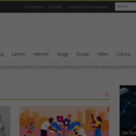
Contattaci
Lo staff
Pubblicità sul network
ng
Lavoro
Internet
Viaggi
Gossip
Video
Cultura
undefinedundefinedundefinedundefinedundefinedundefinedundefined
Da Goog