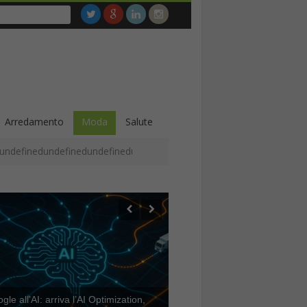
Arredamento
Moda
Salute
undefinedundefinedundefinedundefinedundefinedundefinedundefined
le all’AI: arriva l’AI Optimization,