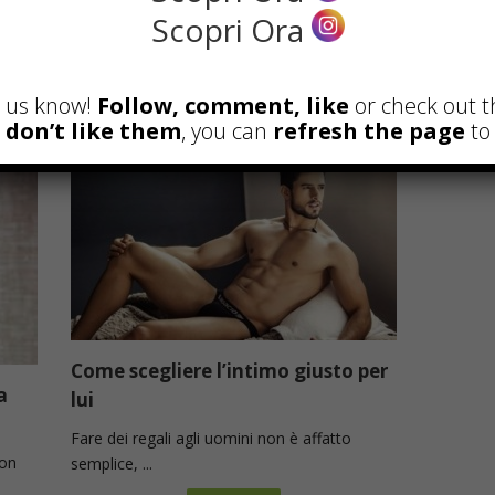
Scopri Ora
Quasi tutte le donne sanno la differenza tra
tanga, ...
Read more
et us know!
Follow, comment, like
or check out t
u don’t like them
, you can
refresh the page
to 
Come scegliere l’intimo giusto per
a
lui
Fare dei regali agli uomini non è affatto
non
semplice, ...