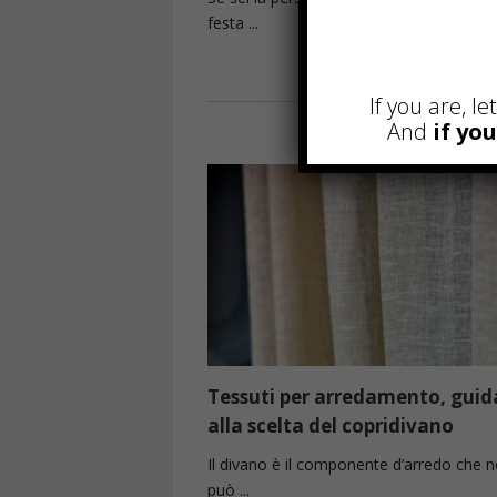
festa ...
Read more
If you are, l
And
if yo
Tessuti per arredamento, guid
alla scelta del copridivano
Il divano è il componente d’arredo che 
può ...