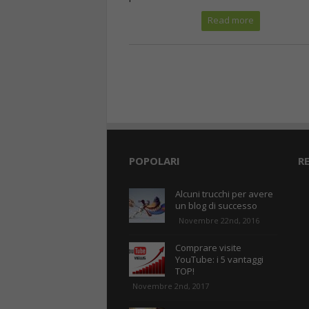
Read more
POPOLARI
R
Alcuni trucchi per avere
un blog di successo
Novembre 22nd, 2016
Comprare visite
YouTube: i 5 vantaggi
TOP!
Novembre 2nd, 2017