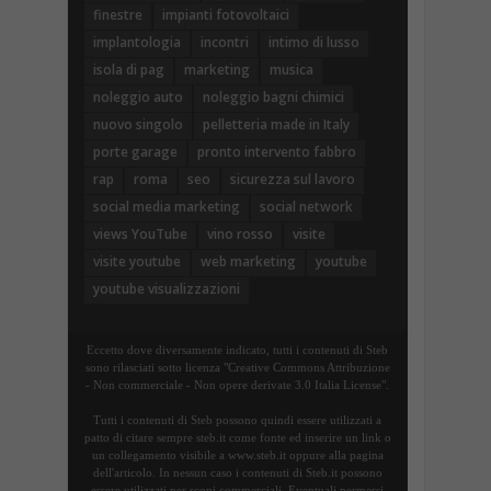
finestre
impianti fotovoltaici
implantologia
incontri
intimo di lusso
isola di pag
marketing
musica
noleggio auto
noleggio bagni chimici
nuovo singolo
pelletteria made in Italy
porte garage
pronto intervento fabbro
rap
roma
seo
sicurezza sul lavoro
social media marketing
social network
views YouTube
vino rosso
visite
visite youtube
web marketing
youtube
youtube visualizzazioni
Eccetto dove diversamente indicato, tutti i contenuti di Steb
sono rilasciati sotto licenza "Creative Commons Attribuzione
- Non commerciale - Non opere derivate 3.0 Italia License".
Tutti i contenuti di Steb possono quindi essere utilizzati a
patto di citare sempre steb.it come fonte ed inserire un link o
un collegamento visibile a www.steb.it oppure alla pagina
dell'articolo. In nessun caso i contenuti di Steb.it possono
essere utilizzati per scopi commerciali. Eventuali permessi