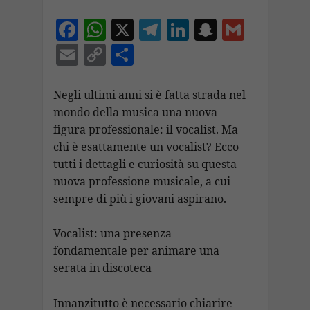
F
W
X
T
Li
S
G
ac
h
el
n
n
m
E
C
C
e
at
e
k
a
ai
m
o
o
b
s
gr
e
p
l
ai
p
n
Negli ultimi anni si è fatta strada nel
o
A
a
dI
c
mondo della musica una nuova
l
y
di
figura professionale: il vocalist. Ma
o
p
m
n
h
Li
vi
chi è esattamente un vocalist? Ecco
k
p
at
n
di
tutti i dettagli e curiosità su questa
k
nuova professione musicale, a cui
sempre di più i giovani aspirano.
Vocalist: una presenza
fondamentale per animare una
serata in discoteca
Innanzitutto è necessario chiarire