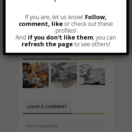
o
A
a
dI
c
l
y
di
o
p
m
n
h
Li
vi
Bagni chimici, quali accessori?
If you are, let us know!
Follow,
k
p
at
n
di
comment, like
or check out these
Più della metà degli italiani si è
profiles!
trasferita all’estero
k
And
if you don’t like them
, you can
refresh the page
to see others!
Related Posts
LEAVE A COMMENT