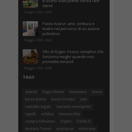
e usarlo sulle piante senza fare
danni
Giugno 10th, 2026
Paolo Avanzi: arte, scrittura e
teatro nel percorso di un autore
poliedrico
Maggio 25th, 2026
Olio di Argan: il lusso semplice che
funziona meglio quando non
promette miracoli
Maggio 10th, 2026
TAGS
animali
bagni chimici
benessere
borse
borse donna
borse firmate
cani
cannabis legale
cantante emergente
capelli
cefalea
civitavecchia
compra followers
Crypto
Dafne D
dentista Torino
ecotaurus
emicrania