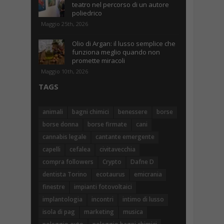
teatro nel percorso di un autore
poliedrico
Maggio 25th, 2026
Olio di Argan: il lusso semplice che
funziona meglio quando non
promette miracoli
Maggio 10th, 2026
TAGS
animali
bagni chimici
benessere
borse
borse donna
borse firmate
cani
cannabis legale
cantante emergente
capelli
cefalea
civitavecchia
compra followers
Crypto
Dafne D
dentista Torino
ecotaurus
emicrania
finestre
impianti fotovoltaici
implantologia
incontri
intimo di lusso
isola di pag
marketing
musica