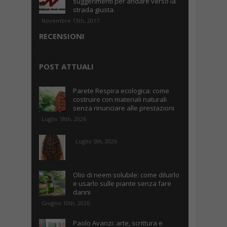
suggerimenti per andare verso la
strada giusta.
Novembre 13th, 2017
RECENSIONI
POST ATTUALI
Parete Respira ecologica: come
costruire con materiali naturali
senza rinunciare alle prestazioni
Luglio 18th, 2026
Luglio 5th, 2026
Olio di neem solubile: come diluirlo
e usarlo sulle piante senza fare
danni
Giugno 10th, 2026
Paolo Avanzi: arte, scrittura e