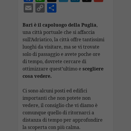
ac
h
el
n
n
m
E
C
C
e
at
e
k
a
ai
m
o
o
b
s
gr
e
p
l
ai
p
n
Bari è il capoluogo della Puglia
,
o
A
a
dI
c
una città portuale che si affaccia
l
y
di
sull’Adriatico, la città offre tantissimi
o
p
m
n
h
Li
vi
luoghi da visitare, ma se vi trovate
k
p
at
n
di
solo di passaggio e avete poche ore
k
di tempo, dovrete cercare di
ottimizzare quest’ultimo e
scegliere
cosa vedere.
Ci sono alcuni posti ed edifici
importanti che non potete non
vedere, il consiglio che vi diamo è
comunque quello di ritornarci a
distanza di tempo per approfondire
la scoperta con più calma.