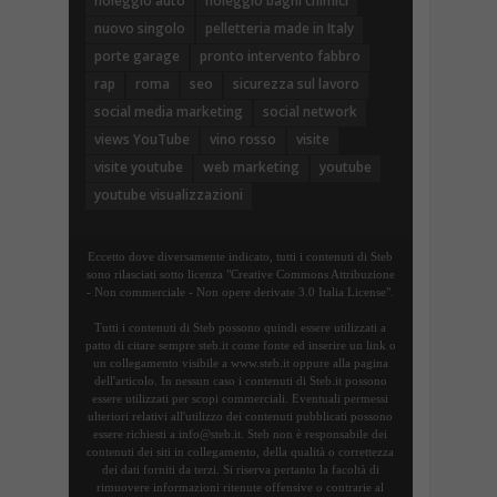
noleggio auto
noleggio bagni chimici
nuovo singolo
pelletteria made in Italy
porte garage
pronto intervento fabbro
rap
roma
seo
sicurezza sul lavoro
social media marketing
social network
views YouTube
vino rosso
visite
visite youtube
web marketing
youtube
youtube visualizzazioni
Eccetto dove diversamente indicato, tutti i contenuti di Steb
sono rilasciati sotto licenza "Creative Commons Attribuzione
- Non commerciale - Non opere derivate 3.0 Italia License".
Tutti i contenuti di Steb possono quindi essere utilizzati a
patto di citare sempre steb.it come fonte ed inserire un link o
un collegamento visibile a www.steb.it oppure alla pagina
dell'articolo. In nessun caso i contenuti di Steb.it possono
essere utilizzati per scopi commerciali. Eventuali permessi
ulteriori relativi all'utilizzo dei contenuti pubblicati possono
essere richiesti a info@steb.it. Steb non è responsabile dei
contenuti dei siti in collegamento, della qualità o correttezza
dei dati forniti da terzi. Si riserva pertanto la facoltà di
rimuovere informazioni ritenute offensive o contrarie al