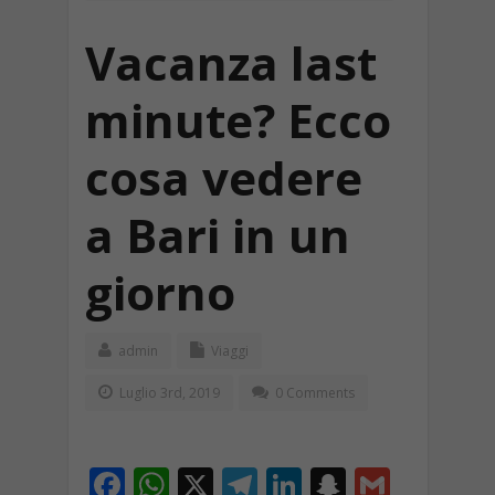
Vacanza last
minute? Ecco
cosa vedere
a Bari in un
giorno
admin
Viaggi
Luglio 3rd, 2019
0 Comments
F
W
X
T
Li
S
G