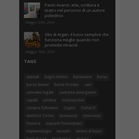
Paolo Avanzi: arte, scrittura e
teatro nel percorso di un autore
poliedrico
Maggio 25th, 2026
Olio di Argan: il lusso semplice che
funziona meglio quando non
promette miracoli
Maggio 10th, 2026
TAGS
animali
bagni chimici
benessere
borse
borse donna
borse firmate
cani
cannabis legale
cantante emergente
capelli
cefalea
civitavecchia
compra followers
Crypto
Dafne D
dentista Torino
ecotaurus
emicrania
finestre
impianti fotovoltaici
implantologia
incontri
intimo di lusso
isola di pag
marketing
musica