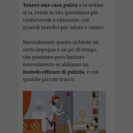
b
s
gr
e
p
l
ai
p
n
Tenere una casa pulita
e in ordine
o
A
a
dI
c
si sa, rende la vita quotidiana più
l
y
di
confortevole e rilassante, con
o
p
m
n
h
Li
vi
grantdi benefici per salute e umore.
k
p
at
n
di
k
Naturalmente questo richiede un
certo impegno e un po’ di tempo,
che possiamo però limitare
notevolmente se abbiamo un
metodo efficace di pulizia
, e con
qualche piccolo trucco.