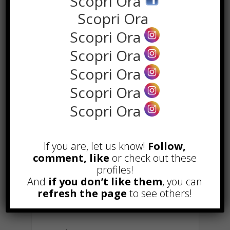
Scopri Ora
Dare il cencio non è così semplice
come sembra, per prima cosa
Scopri Ora
meglio dotarsi di
buoni prodotti
Scopri Ora
detergenti
, un
mocho
come si deve
Scopri Ora
e un
secchio
riempito con acqua e
prodotto, con strizza mocho meglio
Scopri Ora
ancora.
Scopri Ora
L’acqua
dovrebbe essere tiepida, in
Scopri Ora
modo da ascigarsi in fretta e
rispettare i pavimenti.
If you are, let us know!
Follow,
Si procede mantenendo
sempre lo
comment, like
or check out these
profiles!
stesso verso di “cenciata”
in modo
And
if you don’t like them
, you can
da ridurre i segni post asciugatura.
refresh the page
to see others!
Dopo 2/3 metri di cencio, si sciaqua,
si strizza e si ricomincia a pulire.