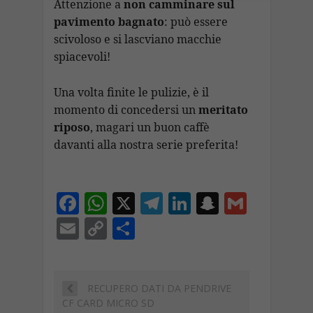
Attenzione a
non camminare sul
pavimento bagnato
: può essere
scivoloso e si lascviano macchie
spiacevoli!
Una volta finite le pulizie, è il
momento di concedersi un
meritato
riposo
, magari un buon caffè
davanti alla nostra serie preferita!
F
W
X
T
Li
S
G
ac
h
el
n
n
m
E
C
C
e
at
e
k
a
ai
m
o
o
b
s
gr
e
p
l
ai
p
n
o
A
a
dI
c
l
y
di
RECUPERO DATI DA PENDRIVE
CF CARD MICRO SD