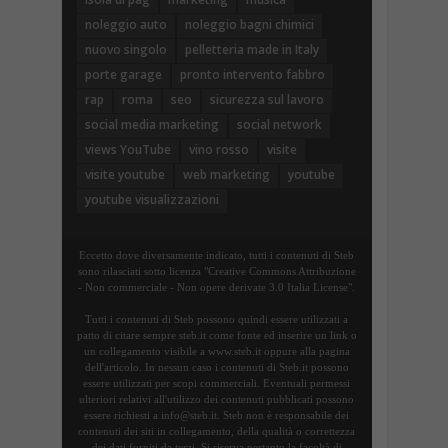
noleggio auto
noleggio bagni chimici
nuovo singolo
pelletteria made in Italy
porte garage
pronto intervento fabbro
rap
roma
seo
sicurezza sul lavoro
social media marketing
social network
views YouTube
vino rosso
visite
visite youtube
web marketing
youtube
youtube visualizzazioni
Eccetto dove diversamente indicato, tutti i contenuti di Steb
sono rilasciati sotto licenza "Creative Commons Attribuzione
- Non commerciale - Non opere derivate 3.0 Italia License".
Tutti i contenuti di Steb possono quindi essere utilizzati a
patto di citare sempre steb.it come fonte ed inserire un link o
un collegamento visibile a www.steb.it oppure alla pagina
dell'articolo. In nessun caso i contenuti di Steb.it possono
essere utilizzati per scopi commerciali. Eventuali permessi
ulteriori relativi all'utilizzo dei contenuti pubblicati possono
essere richiesti a info@steb.it. Steb non è responsabile dei
contenuti dei siti in collegamento, della qualità o correttezza
dei dati forniti da terzi. Si riserva pertanto la facoltà di