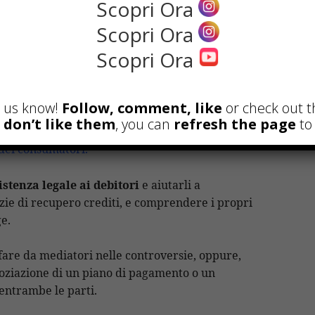
i dei consumatori e
Scopri Ora
el recupero crediti
Scopri Ora
Scopri Ora
sono organizzazioni che possono
nsumatori in materia di recupero crediti.
et us know!
Follow, comment, like
or check out t
u don’t like them
, you can
refresh the page
to 
 di recupero e sono in grado di garantire
 dei consumatori
.
stenza legale ai debitori
e aiutarli a
nzie di recupero crediti, e comprendere i propri
ge.
fare da mediatori nelle controversie, oppure,
goziazione di un piano di pagamento o un
entrambe le parti.