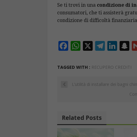
Se ti trovi in una
condizione di i
consumatori, che ti assisterà gratu
condizione di difficoltà finanziaria
F
W
X
T
Li
S
ac
h
el
n
n
e
at
e
k
a
TAGGED WITH :
RECUPERO CREDITI
b
s
gr
e
p
o
A
a
dI
c
L’utilità di installare dei bagni chi
o
p
m
n
h
Com
k
p
a
Related Posts