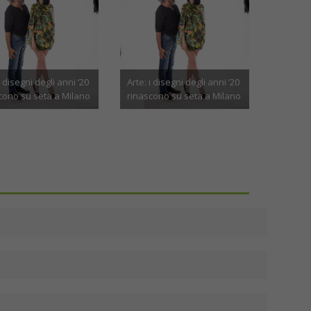
endi docenti 2026:
Arriva L’Armadio di Fido, il
enti, differenze per
podcast che racconta
Vene 
do e cosa cambia
l’amore per i cani ed il loro
l’ines
vero
abbigliamento
probl
Aprile 6th, 2026
Ottobre 22nd, 2025
Ago