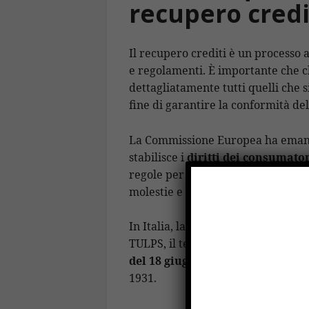
recupero credi
Il recupero crediti è un processo
e regolamenti. È importante che c
dettagliatamente tutti quelli che si
fine di garantire la conformità del
La Commissione Europea ha emanat
stabilisce i
diritti dei consumator
regole per comunicare con i debito
molestie e le pratiche sleali.
In Italia, la normativa di riferime
TULPS, il testo unico delle leggi di
del 18 giugno 1931 n.773
pubblica
1931.