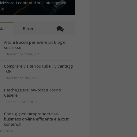
icizzare i contenuti sull’Intelligenza
ale
lar
Recent
Alcuni trucchi per avere un blog di
successo
Novembre 22nd, 2016
Comprare visite YouTube: i 5 vantaggi
TOP!
Novembre 2nd, 2017
Parcheggiare low-cost a Torino
Caselle
Gennaio 24th, 2017
Consigli per intraprendere un
business on-line efficiente e a costi
contenuti
rd, 2018