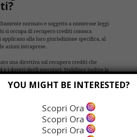
ti?
 altamente normato e soggetto a numerose leggi
hi si occupa di recupero crediti conosca
 applicano alla loro giurisdizione specifica, al
le azioni intraprese.
o una direttiva sul recupero crediti che
i
e i doveri degli esecutori. Stabilisce inoltre le
ri e proibisce alcune pratiche, come le
YOU MIGHT BE INTERESTED?
nto è quella presente nell’articolo 115 del
Scopri Ora
 pubblica sicurezza. Si tratta del
Regio Decreto
to dalla Gazzetta Ufficiale n.146 del 26 giugno
Scopri Ora
Scopri Ora