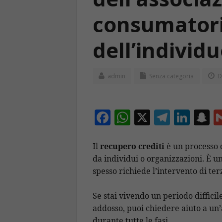
consumatori
dell’individ
admin
Senza categoria
D
F
W
X
T
Li
S
ac
h
el
n
n
e
at
e
k
a
Il
recupero crediti
è un processo c
da individui o organizzazioni. È u
b
s
gr
e
p
spesso richiede l’intervento di terz
o
A
a
dI
c
o
p
m
n
h
Se stai vivendo un periodo difficile
k
p
a
addosso, puoi chiedere aiuto a un’
durante tutte le fasi.