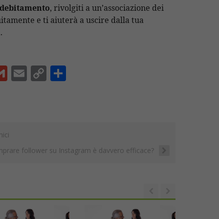
ndebitamento
, rivolgiti a un’associazione dei
itamente e ti aiuterà a uscire dalla tua
.
G
E
C
C
m
m
o
o
ai
ai
p
n
l
l
y
di
Li
vi
mici
n
di
prare follower su Instagram è davvero efficace?
t
k