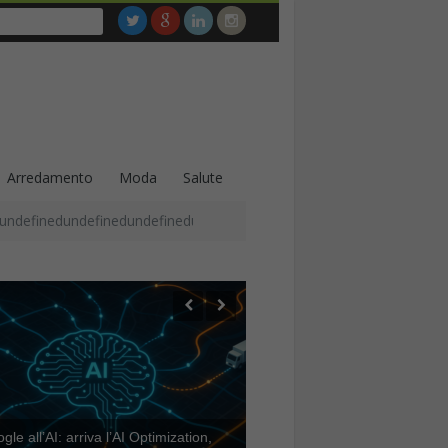
Arredamento
Moda
Salute
undefinedundefinedundefinedundefinedundefinedundefinedundefined
le all’AI: arriva l’AI Optimization,