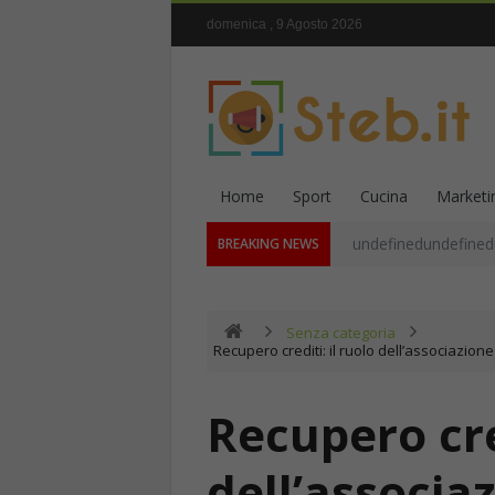
domenica , 9 Agosto 2026
Home
Sport
Cucina
Marketi
undefinedundefined
BREAKING NEWS
Senza categoria
Recupero crediti: il ruolo dell’associazion
Recupero cred
dell’associa