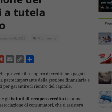
per ind
 a tutela
Artifici
uo
Popu
icembre 5th, 2022
0 Comments
G
E
C
C
m
m
o
o
ai
ai
p
n
he prevede il recupero di crediti non pagati
na parte importante della gestione finanziaria e
l
l
y
di
i per garantire il rientro del capitale.
Li
vi
n
di
 e gli
istituti di recupero credito
ti stanno
t
k
associazione di consumatori, che ti assisterà
Marzo 23