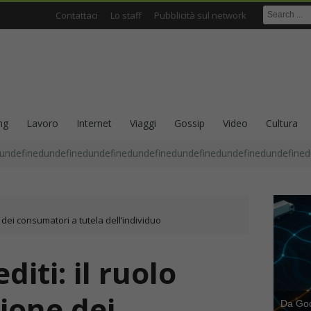
Contattaci
Lo staff
Pubblicità sul network
ng
Lavoro
Internet
Viaggi
Gossip
Video
Cultura
undefinedundefinedundefinedundefinedundefinedundefinedundefined
e dei consumatori a tutela dell’individuo
iti: il ruolo
zione dei
Da Goog