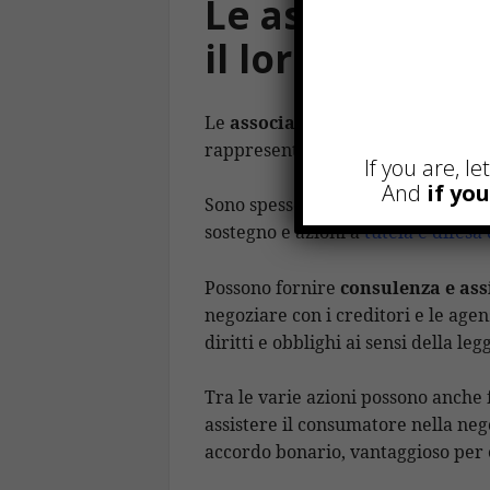
Le associazion
il loro ruolo n
Le
associazioni dei consumatori
rappresentare gli interessi dei co
If you are, l
And
if yo
Sono spesso coinvolte nel processo
sostegno e azioni a
tutela e difesa
Possono fornire
consulenza e assi
negoziare con i creditori e le age
diritti e obblighi ai sensi della leg
Tra le varie azioni possono anche 
assistere il consumatore nella ne
accordo bonario, vantaggioso per 