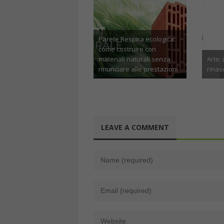
Stip
aum
Arte: i disegni degli anni ’20
Arte: i disegni degli anni ’20
gra
rinascono su seta a Milano
rinascono su seta a Milano
dav
Maggio 7th, 2026
Aprile 21st, 2026
LEAVE A COMMENT