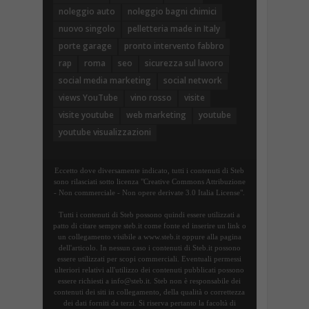
noleggio auto
noleggio bagni chimici
nuovo singolo
pelletteria made in Italy
porte garage
pronto intervento fabbro
rap
roma
seo
sicurezza sul lavoro
social media marketing
social network
views YouTube
vino rosso
visite
visite youtube
web marketing
youtube
youtube visualizzazioni
Eccetto dove diversamente indicato, tutti i contenuti di Steb
sono rilasciati sotto licenza "Creative Commons Attribuzione
- Non commerciale - Non opere derivate 3.0 Italia License".
Tutti i contenuti di Steb possono quindi essere utilizzati a
patto di citare sempre steb.it come fonte ed inserire un link o
un collegamento visibile a www.steb.it oppure alla pagina
dell'articolo. In nessun caso i contenuti di Steb.it possono
essere utilizzati per scopi commerciali. Eventuali permessi
ulteriori relativi all'utilizzo dei contenuti pubblicati possono
essere richiesti a info@steb.it. Steb non è responsabile dei
contenuti dei siti in collegamento, della qualità o correttezza
dei dati forniti da terzi. Si riserva pertanto la facoltà di