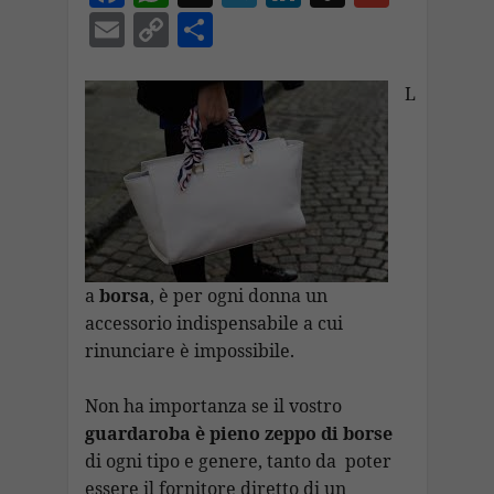
ac
h
el
n
n
m
E
C
C
e
at
e
k
a
ai
m
o
o
b
s
gr
e
p
l
ai
p
n
L
o
A
a
dI
c
l
y
di
o
p
m
n
h
Li
vi
k
p
at
n
di
k
a
borsa
, è per ogni donna un
accessorio indispensabile a cui
rinunciare è impossibile.
Non ha importanza se il vostro
guardaroba è pieno zeppo di borse
di ogni tipo e genere, tanto da poter
essere il fornitore diretto di un