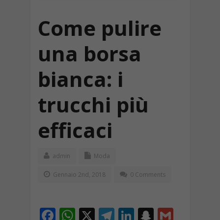
Come pulire
una borsa
bianca: i
trucchi più
efficaci
admin
Moda
Gennaio 2nd, 2018
0 Comments
F
W
X
T
Li
S
G