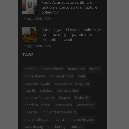
Paolo Avanzi: arte, scrittura e
teatro nel percorso di un autore
poliedrico
Maggio 25th, 2026
Olio di Argan: il lusso semplice che
funziona meglio quando non
promette miracoli
Maggio 10th, 2026
TAGS
animali
bagni chimici
benessere
borse
borse donna
borse firmate
cani
cannabis legale
cantante emergente
capelli
cefalea
civitavecchia
compra followers
Crypto
Dafne D
dentista Torino
ecotaurus
emicrania
finestre
impianti fotovoltaici
implantologia
incontri
intimo di lusso
isola di pag
marketing
musica