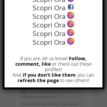
interessata sciogliendo così la
Scopri Ora
macchia.
Scopri Ora
Insomma, amanti del bianco, da oggi
Scopri Ora
in poi potrete dormire sogni
Scopri Ora
tranquilli!
Scopri Ora
F
W
X
T
Li
S
G
If you are, let us know!
Follow,
ac
h
el
n
n
m
E
C
C
comment, like
or check out these
e
at
e
k
a
ai
m
o
o
profiles!
b
s
gr
e
p
l
And
if you don’t like them
, you can
ai
p
n
TAGGED WITH :
BORSE
,
PULIRE BORSE
refresh the page
to see others!
o
A
a
dI
c
l
y
di
o
p
m
n
h
Li
vi
Come trasportare il cucciolo in
k
p
at
auto per la prima volta
n
di
Un sasso per un sorriso, sassi dipinti