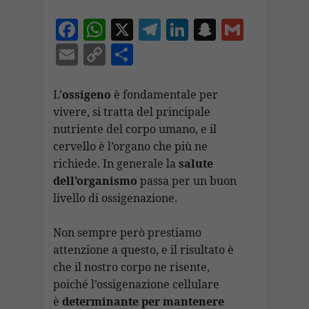
F
W
X
T
Li
S
G
ac
h
el
n
n
m
E
C
C
e
at
e
k
a
ai
m
o
o
b
s
gr
e
p
l
ai
p
n
L’
ossigeno
è fondamentale per
o
A
a
dI
c
vivere, si tratta del principale
l
y
di
nutriente del corpo umano, e il
o
p
m
n
h
Li
vi
cervello è l’organo che più ne
k
p
at
n
di
richiede. In generale la
salute
k
dell’organismo
passa per un buon
livello di ossigenazione.
Non sempre però prestiamo
attenzione a questo, e il risultato è
che il nostro corpo ne risente,
poiché l’ossigenazione cellulare
è
determinante per mantenere