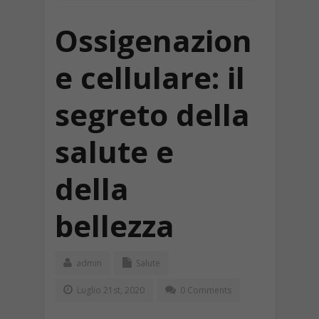
Ossigenazion
e cellulare: il
segreto della
salute e
della
bellezza
admin
Salute
Luglio 21st, 2020
0 Comments