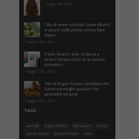
Luglio 5th, 2026
Olio di neem solubile: come diluirlo
e usarlo sulle piante senza fare
danni
Giugno 10th, 2026
Paolo Avanzi: arte, scrittura e
teatro nel percorso di un autore
poliedrico
Maggio 25th, 2026
Olio di Argan: il lusso semplice che
funziona meglio quando non
promette miracoli
Maggio 10th, 2026
TAGS
animali
bagni chimici
benessere
borse
borse donna
borse firmate
cani