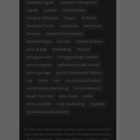
cannabis legale
cantante emergente
capelli
cefalea
civitavecchia
compra followers
Crypto
Dafne D
dentista Torino
ecotaurus
emicrania
finestre
impianti fotovoltaici
implantologia
incontri
intimo di lusso
isola di pag
marketing
musica
noleggio auto
noleggio bagni chimici
nuovo singolo
pelletteria made in Italy
porte garage
pronto intervento fabbro
rap
roma
seo
sicurezza sul lavoro
social media marketing
social network
views YouTube
vino rosso
visite
visite youtube
web marketing
youtube
youtube visualizzazioni
Eccetto dove diversamente indicato, tutti i contenuti di Steb
sono rilasciati sotto licenza "Creative Commons Attribuzione
- Non commerciale - Non opere derivate 3.0 Italia License".