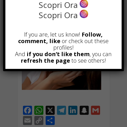
Scopri Ora
prodotti e per il sistema innovativo
di dissociazione delle molecole
Scopri Ora
d’acqua per produrre nuovo
ossigeno.
If you are, let us know!
Follow,
comment, like
or check out these
profiles!
And
if you don’t like them
, you can
refresh the page
to see others!
F
W
X
T
Li
S
G
ac
h
el
n
n
m
E
C
C