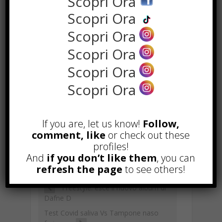
Scopri Ora
Scopri Ora
Scopri Ora
Scopri Ora
Scopri Ora
F
W
X
T
Li
S
G
Scopri Ora
ac
h
el
n
n
m
E
C
C
e
at
e
k
a
ai
m
o
o
If you are, let us know!
Follow,
b
s
gr
e
p
l
ai
p
n
comment, like
or check out these
TAGGED WITH :
CONDUTTRICE
,
profiles!
o
A
a
dI
c
l
y
di
INFLUENCER
,
MODELLA
,
NOEMY FORNI
And
if you don’t like them
, you can
,
SHOWGIRL
o
p
m
n
h
Li
vi
refresh the page
to see others!
k
p
at
n
di
Freestyle: esce il nuovo album di
k
Dafne D
Test Covid saliva Vs Tampone naso