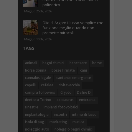
poliedrico
Maggio 25th, 2026
Olio di Argan: il lusso semplice che
funziona meglio quando non
promette miracoli
Maggio 10th, 2026
TAGS
animali
bagni chimici
benessere
borse
borse donna
borse firmate
cani
cannabis legale
cantante emergente
capelli
cefalea
civitavecchia
compra followers
Crypto
Dafne D
dentista Torino
ecotaurus
emicrania
finestre
impianti fotovoltaici
implantologia
incontri
intimo di lusso
isola di pag
marketing
musica
noleggio auto
noleggio bagni chimici