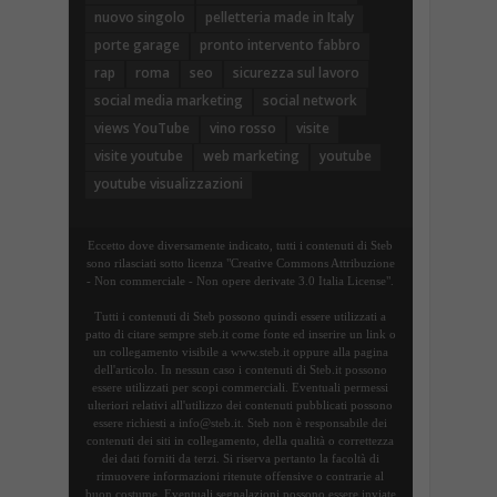
nuovo singolo
pelletteria made in Italy
porte garage
pronto intervento fabbro
rap
roma
seo
sicurezza sul lavoro
social media marketing
social network
views YouTube
vino rosso
visite
visite youtube
web marketing
youtube
youtube visualizzazioni
Eccetto dove diversamente indicato, tutti i contenuti di Steb
sono rilasciati sotto licenza "Creative Commons Attribuzione
- Non commerciale - Non opere derivate 3.0 Italia License".
Tutti i contenuti di Steb possono quindi essere utilizzati a
patto di citare sempre steb.it come fonte ed inserire un link o
un collegamento visibile a www.steb.it oppure alla pagina
dell'articolo. In nessun caso i contenuti di Steb.it possono
essere utilizzati per scopi commerciali. Eventuali permessi
ulteriori relativi all'utilizzo dei contenuti pubblicati possono
essere richiesti a info@steb.it. Steb non è responsabile dei
contenuti dei siti in collegamento, della qualità o correttezza
dei dati forniti da terzi. Si riserva pertanto la facoltà di
rimuovere informazioni ritenute offensive o contrarie al
buon costume. Eventuali segnalazioni possono essere inviate