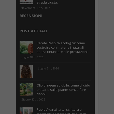
strada giusta.
Novembre 13th, 2017
RECENSIONI
POST ATTUALI
Parete Respira ecologica: come
costruire con materiali naturali
senza rinunciare alle prestazioni
Luglio 18th, 2026
Luglio 5th, 2026
Olio di neem solubile: come diluirlo
e usarlo sulle piante senza fare
danni
Giugno 10th, 2026
Paolo Avanzi: arte, scrittura e
teatro nel percorso di un autore