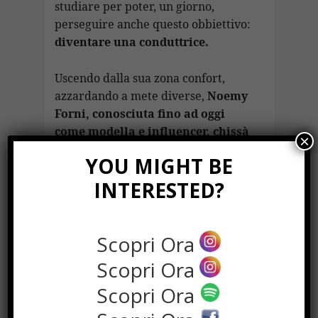
studiare per poter, un giorno,
perseguire anche questo obbiettivo:
diventare una conduttrice.
Uscendo dalla sua zona confort,
azzardando a mete diverse,
Noemy
Forni, conosciuta fino ad oggi
come modella e influencer, chissà
×
per lei, quali porte potrebbero
YOU MIGHT BE
aprirsi?
INTERESTED?
Scopri Ora
Scopri Ora
Scopri Ora