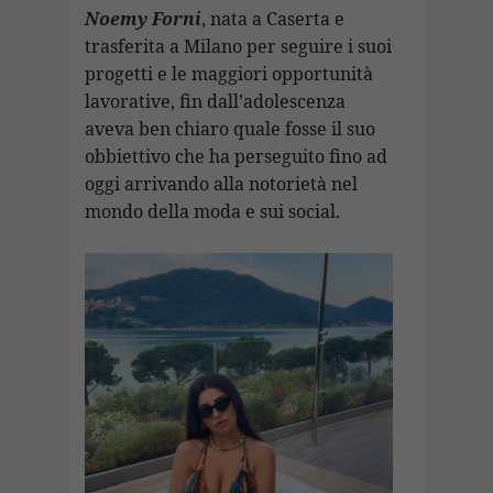
b
s
gr
e
p
l
ai
p
n
Noemy Forni
, nata a Caserta e
o
A
a
dI
c
trasferita a Milano per seguire i suoi
l
y
di
progetti e le maggiori opportunità
o
p
m
n
h
Li
vi
lavorative, fin dall’adolescenza
k
p
at
n
di
aveva ben chiaro quale fosse il suo
k
obbiettivo che ha perseguito fino ad
oggi arrivando alla notorietà nel
mondo della moda e sui social.