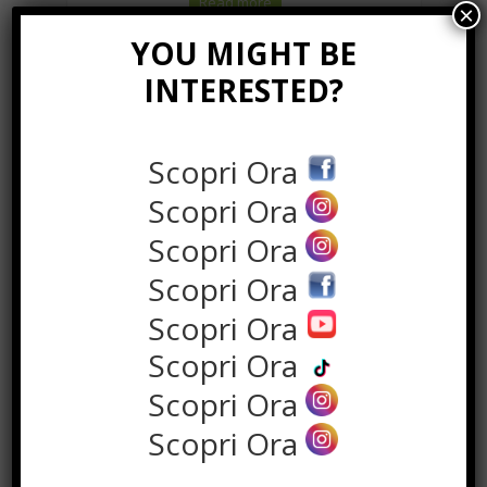
Read more
×
YOU MIGHT BE
INTERESTED?
Scopri Ora
Scopri Ora
Bancali Fumigati: Importanza e
Scopri Ora
Innovazione nel Settore
Scopri Ora
dell’Imballaggio
Scopri Ora
L’Essenziale Ruolo dei Bancali Fumigati
Scopri Ora
nell’Imballaggio Nel mondo del ...
Scopri Ora
Read more
Scopri Ora