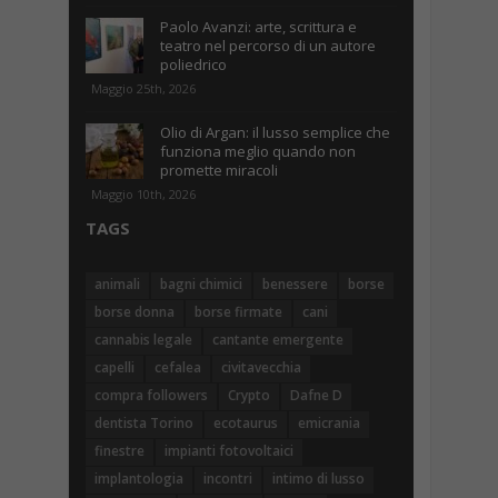
Paolo Avanzi: arte, scrittura e
teatro nel percorso di un autore
poliedrico
Maggio 25th, 2026
Olio di Argan: il lusso semplice che
funziona meglio quando non
promette miracoli
Maggio 10th, 2026
TAGS
animali
bagni chimici
benessere
borse
borse donna
borse firmate
cani
cannabis legale
cantante emergente
capelli
cefalea
civitavecchia
compra followers
Crypto
Dafne D
dentista Torino
ecotaurus
emicrania
finestre
impianti fotovoltaici
implantologia
incontri
intimo di lusso