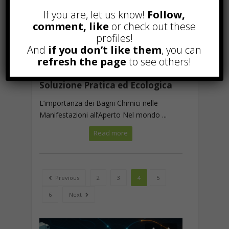
If you are, let us know!
Follow,
comment, like
or check out these
profiles!
And
if you don’t like them
, you can
refresh the page
to see others!
Bagni Chimici a Noleggio: Una
Soluzione Pratica ed Ecologica
L’importanza dei Bagni Chimici nelle
Manifestazioni all’Aperto Nel mondo ...
Read more
Previous
2
3
4
5
6
Next