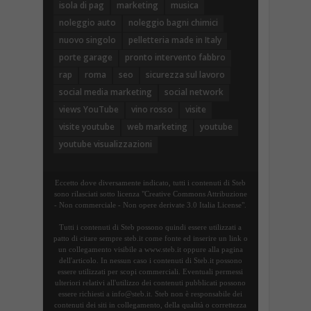
isola di pag
marketing
musica
noleggio auto
noleggio bagni chimici
nuovo singolo
pelletteria made in Italy
porte garage
pronto intervento fabbro
rap
roma
seo
sicurezza sul lavoro
social media marketing
social network
views YouTube
vino rosso
visite
visite youtube
web marketing
youtube
youtube visualizzazioni
Eccetto dove diversamente indicato, tutti i contenuti di Steb
sono rilasciati sotto licenza "Creative Commons Attribuzione
- Non commerciale - Non opere derivate 3.0 Italia License".
Tutti i contenuti di Steb possono quindi essere utilizzati a
patto di citare sempre steb.it come fonte ed inserire un link o
un collegamento visibile a www.steb.it oppure alla pagina
dell'articolo. In nessun caso i contenuti di Steb.it possono
essere utilizzati per scopi commerciali. Eventuali permessi
ulteriori relativi all'utilizzo dei contenuti pubblicati possono
essere richiesti a info@steb.it. Steb non è responsabile dei
contenuti dei siti in collegamento, della qualità o correttezza