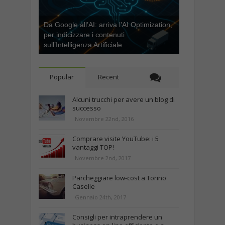
Da Google all’AI: arriva l’AI Optimization,
per indicizzare i contenuti
sull’Intelligenza Artificiale
Popular
Recent
Alcuni trucchi per avere un blog di
successo
Novembre 22nd, 2016
Comprare visite YouTube: i 5
vantaggi TOP!
Novembre 2nd, 2017
Parcheggiare low-cost a Torino
Caselle
Gennaio 24th, 2017
Consigli per intraprendere un