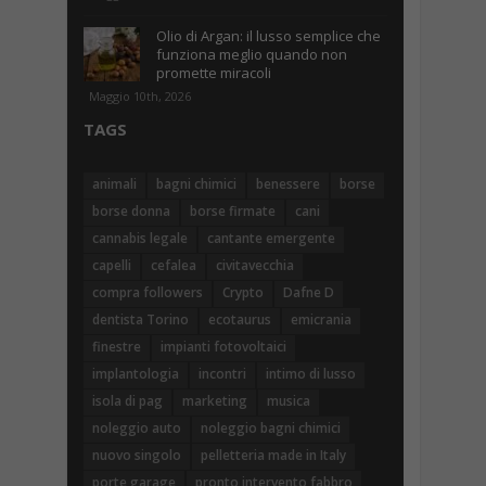
Olio di Argan: il lusso semplice che
funziona meglio quando non
promette miracoli
Maggio 10th, 2026
TAGS
animali
bagni chimici
benessere
borse
borse donna
borse firmate
cani
cannabis legale
cantante emergente
capelli
cefalea
civitavecchia
compra followers
Crypto
Dafne D
dentista Torino
ecotaurus
emicrania
finestre
impianti fotovoltaici
implantologia
incontri
intimo di lusso
isola di pag
marketing
musica
noleggio auto
noleggio bagni chimici
nuovo singolo
pelletteria made in Italy
porte garage
pronto intervento fabbro