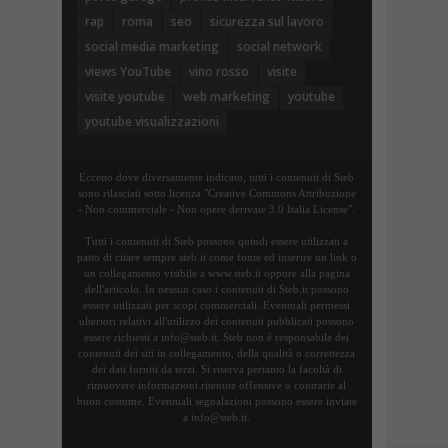
rap
roma
seo
sicurezza sul lavoro
social media marketing
social network
views YouTube
vino rosso
visite
visite youtube
web marketing
youtube
youtube visualizzazioni
Eccetto dove diversamente indicato, tutti i contenuti di Steb
sono rilasciati sotto licenza "Creative Commons Attribuzione
- Non commerciale - Non opere derivate 3.0 Italia License".
Tutti i contenuti di Steb possono quindi essere utilizzati a
patto di citare sempre steb.it come fonte ed inserire un link o
un collegamento visibile a www.steb.it oppure alla pagina
dell'articolo. In nessun caso i contenuti di Steb.it possono
essere utilizzati per scopi commerciali. Eventuali permessi
ulteriori relativi all'utilizzo dei contenuti pubblicati possono
essere richiesti a info@steb.it. Steb non è responsabile dei
contenuti dei siti in collegamento, della qualità o correttezza
dei dati forniti da terzi. Si riserva pertanto la facoltà di
rimuovere informazioni ritenute offensive o contrarie al
buon costume. Eventuali segnalazioni possono essere inviate
a info@steb.it.