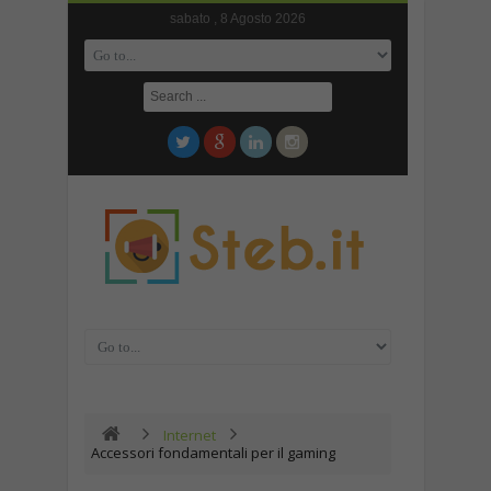
sabato , 8 Agosto 2026
Internet
Accessori fondamentali per il gaming