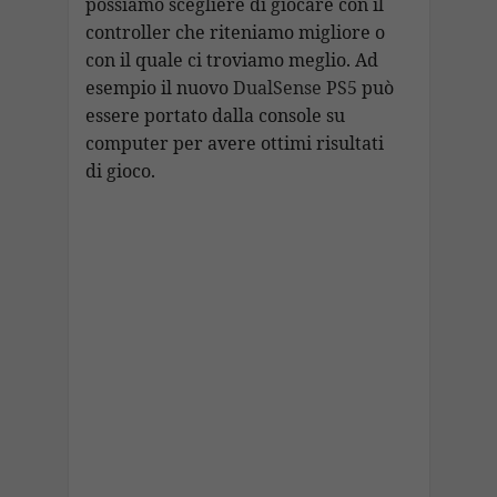
possiamo scegliere di giocare con il
controller che riteniamo migliore o
con il quale ci troviamo meglio. Ad
esempio il nuovo
DualSense PS5
può
essere portato dalla console su
computer per avere ottimi risultati
di gioco.