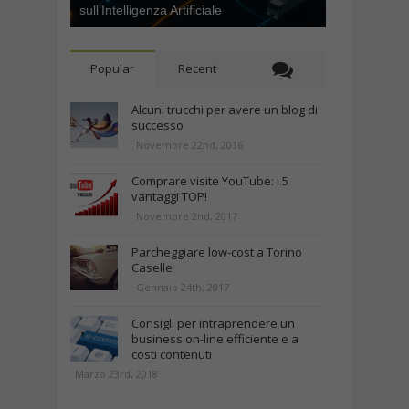
sull’Intelligenza Artificiale
Popular
Recent
Alcuni trucchi per avere un blog di
successo
Novembre 22nd, 2016
Comprare visite YouTube: i 5
vantaggi TOP!
Novembre 2nd, 2017
Parcheggiare low-cost a Torino
Caselle
Gennaio 24th, 2017
Consigli per intraprendere un
business on-line efficiente e a
costi contenuti
Marzo 23rd, 2018