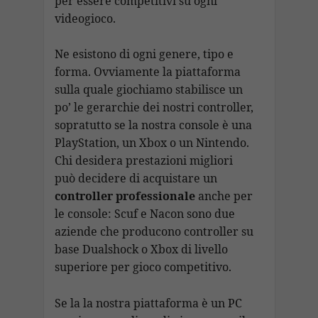
per essere competitivi su ogni
videogioco.
Ne esistono di ogni genere, tipo e
forma. Ovviamente la piattaforma
sulla quale giochiamo stabilisce un
po’ le gerarchie dei nostri controller,
sopratutto se la nostra console è una
PlayStation, un Xbox o un Nintendo.
Chi desidera prestazioni migliori
può decidere di acquistare un
controller professionale
anche per
le console: Scuf e Nacon sono due
aziende che producono controller su
base Dualshock o Xbox di livello
superiore per gioco competitivo.
Se la la nostra piattaforma è un PC