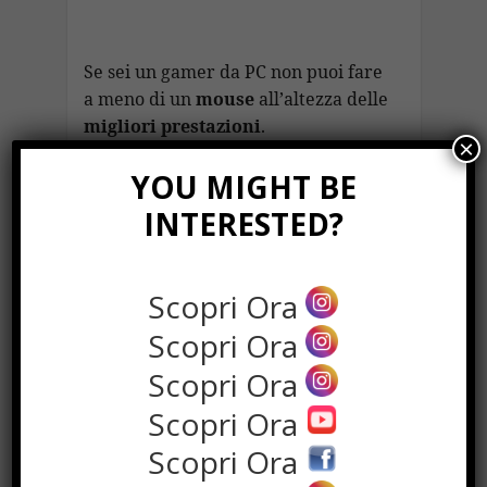
Se sei un gamer da PC non puoi fare
a meno di un
mouse
all’altezza delle
migliori prestazioni
.
×
YOU MIGHT BE
Ne esistono di ogni tipo e forma:
slim, compatti, massicci, per
INTERESTED?
mancini… Chi più ne ha più ne
metta.
Ci sono addirittura mouse costruiti
Scopri Ora
ad hoc
per il tipo di presa che il
Scopri Ora
giocatore preferisce avere: palm
grip, clan grip e fingertip.
Scopri Ora
Scopri Ora
Ne vengono realizzati modelli
improntati all’uso per giochi FPS,
Scopri Ora
altri per RPG. Per chi desidera