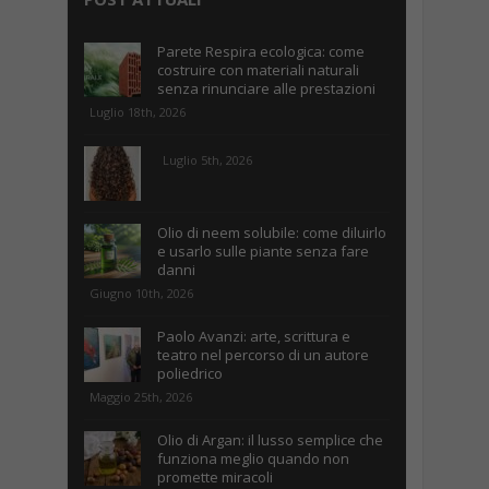
Parete Respira ecologica: come
costruire con materiali naturali
senza rinunciare alle prestazioni
Luglio 18th, 2026
Luglio 5th, 2026
Olio di neem solubile: come diluirlo
e usarlo sulle piante senza fare
danni
Giugno 10th, 2026
Paolo Avanzi: arte, scrittura e
teatro nel percorso di un autore
poliedrico
Maggio 25th, 2026
Olio di Argan: il lusso semplice che
funziona meglio quando non
promette miracoli