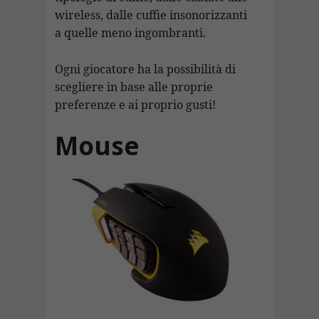
wireless, dalle cuffie insonorizzanti
a quelle meno ingombranti.
Ogni giocatore ha la possibilità di
scegliere in base alle proprie
preferenze e ai proprio gusti!
Mouse