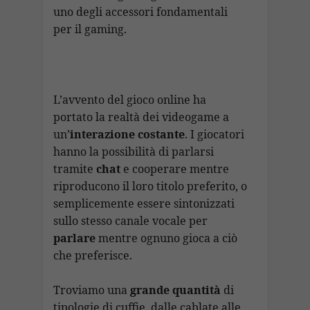
uno degli accessori fondamentali
per il gaming.
L’avvento del gioco online ha
portato la realtà dei videogame a
un’
interazione costante
. I giocatori
hanno la possibilità di parlarsi
tramite
chat
e cooperare mentre
riproducono il loro titolo preferito, o
semplicemente essere sintonizzati
sullo stesso canale vocale per
parlare
mentre ognuno gioca a ciò
che preferisce.
Troviamo una
grande quantità
di
tipologie di cuffie, dalle cablate alle