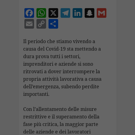
F
W
X
T
Li
S
G
ac
h
el
n
n
m
E
C
C
e
at
e
k
a
ai
m
o
o
b
s
gr
e
p
l
ai
p
n
Il periodo che stiamo vivendo a
o
A
a
dI
c
causa del Covid-19 sta mettendo a
l
y
di
dura prova tutti i settori,
o
p
m
n
h
Li
vi
imprenditori e aziende si sono
k
p
at
n
di
ritrovati a dover interrompere la
k
propria attività lavorativa a causa
dell’emergenza, subendo perdite
importanti.
Con l’allentamento delle misure
restrittive e il superamento della
fase più critica, la maggior parte
delle aziende e dei lavoratori