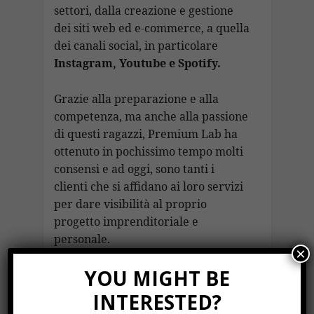
settori, dalla creazione e gestione
dei siti web ed e-commerce, a quella
dei canali social, in particolare
Instagram, Youtube e Spotify.
Grazie alla preparazione e alla
competenza, ma anche alla passione
di questi ragazzi, Premium Lab ha
ottenuto in pochissimo tempo molti
consensi e ad oggi, sono tanti i
clienti che si affidano ai loro servizi
per dare visibilità al proprio
progetto imprenditoriale e
personale.
×
Solidarietà digitale
YOU MIGHT BE
di Premium Lab, i
INTERESTED?