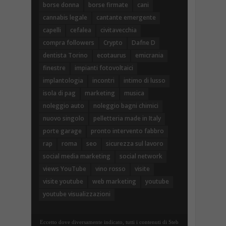
borse donna
borse firmate
cani
cannabis legale
cantante emergente
capelli
cefalea
civitavecchia
compra followers
Crypto
Dafne D
dentista Torino
ecotaurus
emicrania
finestre
impianti fotovoltaici
implantologia
incontri
intimo di lusso
isola di pag
marketing
musica
noleggio auto
noleggio bagni chimici
nuovo singolo
pelletteria made in Italy
porte garage
pronto intervento fabbro
rap
roma
seo
sicurezza sul lavoro
social media marketing
social network
views YouTube
vino rosso
visite
visite youtube
web marketing
youtube
youtube visualizzazioni
Eccetto dove diversamente indicato, tutti i contenuti di Steb