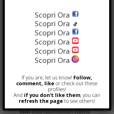
migliori servizi di
marketing digitale
Scopri Ora
a prezzi bassi
Scopri Ora
Scopri Ora
Una realtà giovane e dinamica come
Scopri Ora
quella di
Premium Lab
sa quanto
sia importante la
visibilità sul web
Scopri Ora
e sui social
, soprattutto in questo
Scopri Ora
periodo in cui le aziende nazionali e
internazionali sono messe a dura
prova dal
Covid-19
.
If you are, let us know!
Follow,
comment, like
or check out these
Per questo motivo ha deciso di
profiles!
lanciare una novità, proponendo
And
if you don’t like them
, you can
tutti i
servizi di promozione e di
refresh the page
to see others!
comunicazione social a prezzi più
bassi
senza ridimensionare l’offerta