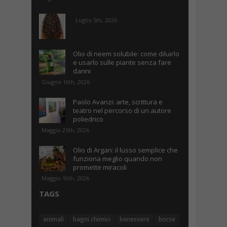
Luglio 5th, 2026
Olio di neem solubile: come diluirlo
e usarlo sulle piante senza fare
danni
Giugno 10th, 2026
Paolo Avanzi: arte, scrittura e
teatro nel percorso di un autore
poliedrico
Maggio 25th, 2026
Olio di Argan: il lusso semplice che
funziona meglio quando non
promette miracoli
Maggio 10th, 2026
TAGS
animali
bagni chimici
benessere
borse