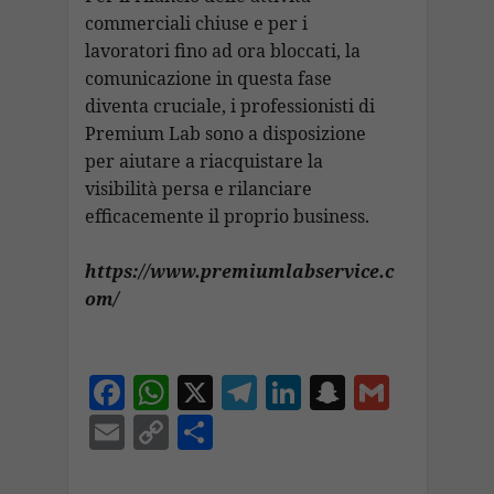
commerciali chiuse e per i
lavoratori fino ad ora bloccati, la
comunicazione in questa fase
diventa cruciale, i professionisti di
Premium Lab sono a disposizione
per aiutare a riacquistare la
visibilità persa e rilanciare
efficacemente il proprio business.
https://www.premiumlabservice.c
om/
F
W
X
T
Li
S
G
ac
h
el
n
n
m
E
C
C
e
at
e
k
a
ai
m
o
o