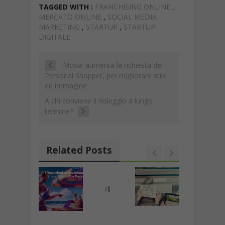
b
s
gr
e
p
l
ai
p
n
TAGGED WITH :
FRANCHISING ONLINE
,
o
A
a
dI
c
l
y
di
MERCATO ONLINE
,
SOCIAL MEDIA
MARKETING
,
STARTUP
,
STARTUP
o
p
m
n
h
Li
vi
DIGITALE
k
p
at
n
di
k
Moda: aumenta la richiesta dei
Personal Shopper, per migliorare stile
ed immagine
A chi conviene il noleggio a lungo
termine?
Related Posts