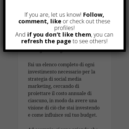
Il contenuto presentato deve
If you are, let us know!
Follow,
essere interessante per il target a
comment, like
or check out these
cui vogliamo rivolgersi ed
profiles!
integrato con video, immagini o
And
if you don’t like them
, you can
collegamenti.
refresh the page
to see others!
Assegna un budget.
Fai un elenco completo di ogni
investimento necessario per la
strategia di social media
marketing, cercando di
proiettare il costo annuale di
ciascuno, in modo da avere una
visione di ciò che stai investendo
e come influisce sul tuo budget.