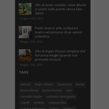
Olio di neem solubile: come diluirlo
e usarlo sulle piante senza fare
danni
Giugno 10th, 2026
Paolo Avanzi: arte, scrittura e
teatro nel percorso di un autore
poliedrico
Maggio 25th, 2026
Olio di Argan: il lusso semplice che
funziona meglio quando non
promette miracoli
Maggio 10th, 2026
TAGS
animali
bagni chimici
benessere
borse
borse donna
borse firmate
cani
cannabis legale
cantante emergente
capelli
cefalea
civitavecchia
compra followers
Crypto
Dafne D