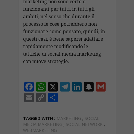
marketing non sono certe e
funzionanti per tutti, in tutti gli
ambiti, nel senso che durante il
processo le cose potrebbero non
funzionare come pensato, quindi, in
questi casi, è bene sapersi adattare
rapidamente modificando le
tattiche di social media marketing
con nuove strategie.
F
W
X
T
Li
S
G
ac
h
el
n
n
m
E
C
C
e
at
e
k
a
ai
m
o
o
b
s
gr
e
p
l
ai
p
n
TAGGED WITH :
MARKETING
,
SOCIAL
o
A
a
dI
c
l
y
di
MEDIA MARKETING
,
SOCIAL NETWORK
,
WEBMARKETING