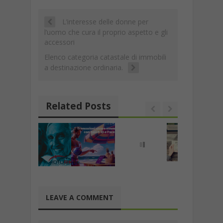
o
p
m
n
h
Li
vi
k
p
at
n
di
L’interesse delle donne per
k
l’uomo che cura il proprio aspetto e gli
accessori
Elenco categoria catastale di immobili
a destinazione ordinaria.
Related Posts
LEAVE A COMMENT