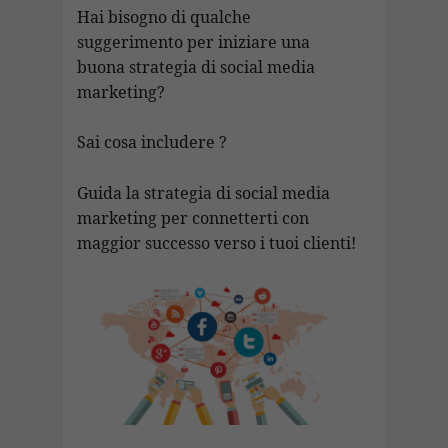
b
s
gr
e
p
l
ai
p
n
Hai bisogno di qualche
o
A
a
dI
c
suggerimento per iniziare una
l
y
di
buona strategia di social media
o
p
m
n
h
Li
vi
marketing?
k
p
at
n
di
k
Sai cosa includere ?
Guida la strategia di social media
marketing per connetterti con
maggior successo verso i tuoi clienti!