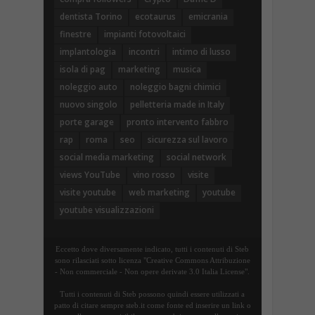
dentista Torino
ecotaurus
emicrania
finestre
impianti fotovoltaici
implantologia
incontri
intimo di lusso
isola di pag
marketing
musica
noleggio auto
noleggio bagni chimici
nuovo singolo
pelletteria made in Italy
porte garage
pronto intervento fabbro
rap
roma
seo
sicurezza sul lavoro
social media marketing
social network
views YouTube
vino rosso
visite
visite youtube
web marketing
youtube
youtube visualizzazioni
Eccetto dove diversamente indicato, tutti i contenuti di Steb
sono rilasciati sotto licenza "Creative Commons Attribuzione
- Non commerciale - Non opere derivate 3.0 Italia License".
Tutti i contenuti di Steb possono quindi essere utilizzati a
patto di citare sempre steb.it come fonte ed inserire un link o