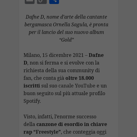
e
at
e
k
a
ai
m
o
o
b
s
gr
e
p
l
ai
p
n
Dafne D, nome d’arte della cantante
o
A
a
dI
c
bergamasca Ornella Sagula, è pronta
l
y
di
per il lancio del suo nuovo album
o
p
m
n
h
Li
vi
“Gold”
k
p
at
n
di
k
Milano, 15 dicembre 2021 –
Dafne
D
, non si ferma e si evolve con la
richiesta della sua community di
fan, che conta già
oltre
18.000
iscritti
sul suo
canale YouTube
e un
buon seguito sul più attuale profilo
Spotify.
Visto, infatti, l’enorme successo
della
canzone di esordio in chiave
rap “
Freestyle
”
, che conteggia oggi