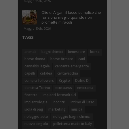
Maggio 25th, 2026
Olio di Argan: il lusso semplice che
funziona meglio quando non
promette miracoli
Maggio 10th, 2026
TAGS
animali
bagni chimici
benessere
borse
borse donna
borse firmate
cani
cannabis legale
cantante emergente
capelli
cefalea
civitavecchia
compra followers
Crypto
Dafne D
dentista Torino
ecotaurus
emicrania
finestre
impianti fotovoltaici
implantologia
incontri
intimo di lusso
isola di pag
marketing
musica
noleggio auto
noleggio bagni chimici
nuovo singolo
pelletteria made in Italy