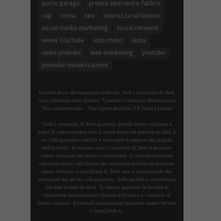
porte garage
pronto intervento fabbro
rap
roma
seo
sicurezza sul lavoro
social media marketing
social network
views YouTube
vino rosso
visite
visite youtube
web marketing
youtube
youtube visualizzazioni
Eccetto dove diversamente indicato, tutti i contenuti di Steb
sono rilasciati sotto licenza "Creative Commons Attribuzione
- Non commerciale - Non opere derivate 3.0 Italia License".
Tutti i contenuti di Steb possono quindi essere utilizzati a
patto di citare sempre steb.it come fonte ed inserire un link o
un collegamento visibile a www.steb.it oppure alla pagina
dell'articolo. In nessun caso i contenuti di Steb.it possono
essere utilizzati per scopi commerciali. Eventuali permessi
ulteriori relativi all'utilizzo dei contenuti pubblicati possono
essere richiesti a info@steb.it. Steb non è responsabile dei
contenuti dei siti in collegamento, della qualità o correttezza
dei dati forniti da terzi. Si riserva pertanto la facoltà di
rimuovere informazioni ritenute offensive o contrarie al
buon costume. Eventuali segnalazioni possono essere inviate
a info@steb.it.