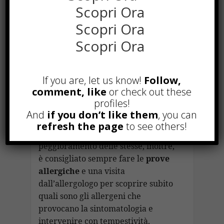
Scopri Ora
affida anche a prodotti naturali
mentre sono davvero pochissimi
Scopri Ora
coloro che si fanno il vaccino. In
Scopri Ora
qualunque caso, al presentarsi di
una sintomatologia allergica, è
importante rivolgersi al proprio
If you are, let us know!
Follow,
medico curante o al farmacista per
comment, like
or check out these
gestire al meglio la situazione.
profiles!
And
if you don’t like them
, you can
Ignorare i primi sintomi delle
refresh the page
to see others!
allergie può portare a un
peggioramento delle stesse, inoltre,
è consigliato sempre fare le
prove
allergiche
e una visita
dall’allergologo per scoprire subito
quali sono gli allergeni che
provocano la sintomatologia e
intervenire con tempestività.