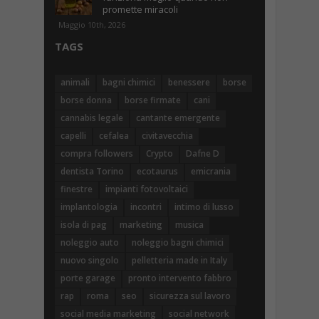
promette miracoli
Maggio 10th, 2026
TAGS
animali
bagni chimici
benessere
borse
borse donna
borse firmate
cani
cannabis legale
cantante emergente
capelli
cefalea
civitavecchia
compra followers
Crypto
Dafne D
dentista Torino
ecotaurus
emicrania
finestre
impianti fotovoltaici
implantologia
incontri
intimo di lusso
isola di pag
marketing
musica
noleggio auto
noleggio bagni chimici
nuovo singolo
pelletteria made in Italy
porte garage
pronto intervento fabbro
rap
roma
seo
sicurezza sul lavoro
social media marketing
social network