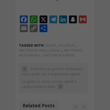
F
W
X
T
Li
S
G
ac
h
el
n
n
m
E
C
C
e
at
e
k
a
ai
m
o
o
b
s
gr
e
p
l
ai
p
n
TAGGED WITH :
ACARI
,
ALLERGIE
,
o
A
a
dI
c
l
y
di
MATERASSI ANALLERGICI
,
MATERASSI
ARTIGIANALI
,
SINTOMI ALLERGIE
o
p
m
n
h
Li
vi
k
p
at
n
di
Protezioni in gomma antitrauma:
k
tutto quello che è importante sapere
La guida su come cercare agenti e
rappresentati in Italia
Related Posts