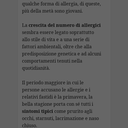
k
p
at
n
di
qualche forma di allergia, di queste,
k
più della metà sono giovani.
La
crescita del numero di allergici
sembra essere legato soprattutto
allo stile di vita e a una serie di
fattori ambientali, oltre che alla
predisposizione genetica e ad alcuni
comportamenti tenuti nella
quotidianità.
Il periodo maggiore in cui le
persone accusano le allergie e i
relativi fastidi è la primavera, la
bella stagione porta con sé tutti i
sintomi tipici
come prurito agli
occhi, starnuti, lacrimazione e naso
chiuso.