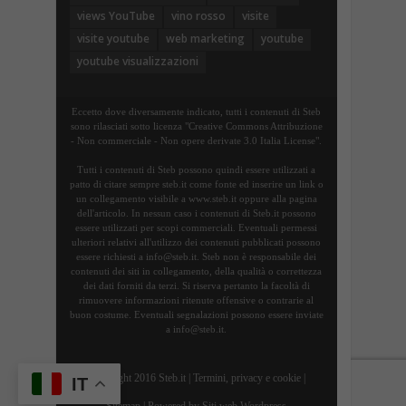
views YouTube
vino rosso
visite
visite youtube
web marketing
youtube
youtube visualizzazioni
Eccetto dove diversamente indicato, tutti i contenuti di Steb
sono rilasciati sotto licenza "Creative Commons Attribuzione
- Non commerciale - Non opere derivate 3.0 Italia License".
Tutti i contenuti di Steb possono quindi essere utilizzati a
patto di citare sempre steb.it come fonte ed inserire un link o
un collegamento visibile a www.steb.it oppure alla pagina
dell'articolo. In nessun caso i contenuti di Steb.it possono
essere utilizzati per scopi commerciali. Eventuali permessi
ulteriori relativi all'utilizzo dei contenuti pubblicati possono
essere richiesti a info@steb.it. Steb non è responsabile dei
contenuti dei siti in collegamento, della qualità o correttezza
dei dati forniti da terzi. Si riserva pertanto la facoltà di
rimuovere informazioni ritenute offensive o contrarie al
buon costume. Eventuali segnalazioni possono essere inviate
a info@steb.it.
Copyright 2016 Steb.it |
Termini, privacy e cookie
|
IT
Sitemap
| Powered by
Siti web Wordpress