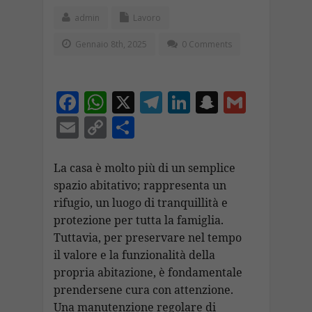
admin
Lavoro
Gennaio 8th, 2025
0 Comments
F
W
X
T
Li
S
G
ac
h
el
n
n
m
E
C
C
e
at
e
k
a
ai
m
o
o
b
s
gr
e
p
l
ai
p
n
La casa è molto più di un semplice
o
A
a
dI
c
spazio abitativo; rappresenta un
l
y
di
rifugio, un luogo di tranquillità e
o
p
m
n
h
Li
vi
protezione per tutta la famiglia.
k
p
at
n
di
Tuttavia, per preservare nel tempo
k
il valore e la funzionalità della
propria abitazione, è fondamentale
prendersene cura con attenzione.
Una manutenzione regolare di