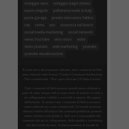
noleggio auto
noleggio bagni chimici
nuovo singolo
pelletteria made in Italy
porte garage
pronto intervento fabbro
rap
roma
seo
sicurezza sul lavoro
social media marketing
social network
views YouTube
vino rosso
visite
visite youtube
web marketing
youtube
youtube visualizzazioni
Eccetto dove diversamente indicato, tutti i contenuti di Steb
sono rilasciati sotto licenza "Creative Commons Attribuzione
- Non commerciale - Non opere derivate 3.0 Italia License".
Tutti i contenuti di Steb possono quindi essere utilizzati a
patto di citare sempre steb.it come fonte ed inserire un link o
un collegamento visibile a www.steb.it oppure alla pagina
dell'articolo. In nessun caso i contenuti di Steb.it possono
essere utilizzati per scopi commerciali. Eventuali permessi
ulteriori relativi all'utilizzo dei contenuti pubblicati possono
essere richiesti a info@steb.it. Steb non è responsabile dei
contenuti dei siti in collegamento, della qualità o correttezza
dei dati forniti da terzi. Si riserva pertanto la facoltà di