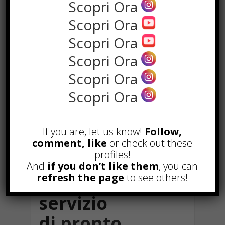
bruciature.
Scopri Ora
Scopri Ora
Quando chiamare
Scopri Ora
un elettricista
Scopri Ora
Se noti interruzioni di corrente
Scopri Ora
frequenti, odori di bruciato o
Scopri Ora
sfarfallio delle luci, contatta subito
un tecnico per una diagnosi
approfondita e un eventuale
If you are, let us know!
Follow,
intervento.
comment, like
or check out these
profiles!
Come scegliere
And
if you don’t like them
, you can
refresh the page
to see others!
un buon
servizio
di
pronto