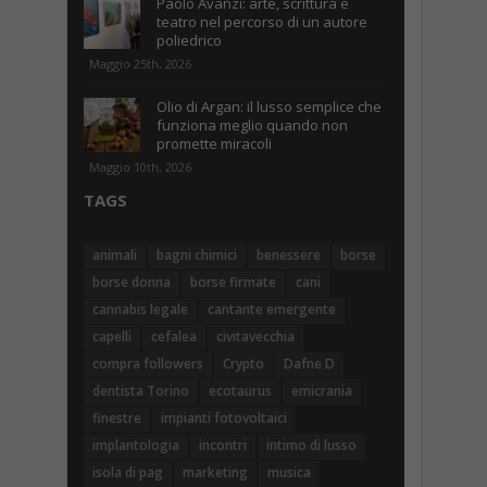
Paolo Avanzi: arte, scrittura e
teatro nel percorso di un autore
poliedrico
Maggio 25th, 2026
Olio di Argan: il lusso semplice che
funziona meglio quando non
promette miracoli
Maggio 10th, 2026
TAGS
animali
bagni chimici
benessere
borse
borse donna
borse firmate
cani
cannabis legale
cantante emergente
capelli
cefalea
civitavecchia
compra followers
Crypto
Dafne D
dentista Torino
ecotaurus
emicrania
finestre
impianti fotovoltaici
implantologia
incontri
intimo di lusso
isola di pag
marketing
musica