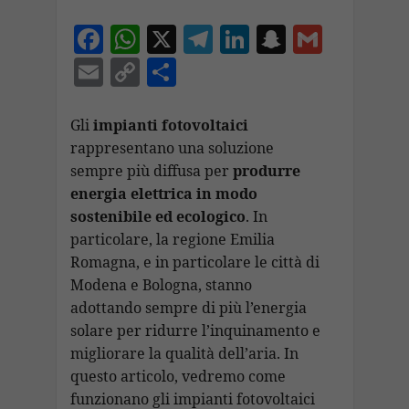
F
W
X
T
Li
S
G
ac
h
el
n
n
m
E
C
C
e
at
e
k
a
ai
m
o
o
b
s
gr
e
p
l
ai
p
n
Gli
impianti fotovoltaici
o
A
a
dI
c
rappresentano una soluzione
l
y
di
sempre più diffusa per
produrre
o
p
m
n
h
Li
vi
energia elettrica in modo
k
p
at
n
di
sostenibile ed ecologico
. In
k
particolare, la regione Emilia
Romagna, e in particolare le città di
Modena e Bologna, stanno
adottando sempre di più l’energia
solare per ridurre l’inquinamento e
migliorare la qualità dell’aria. In
questo articolo, vedremo come
funzionano gli impianti fotovoltaici