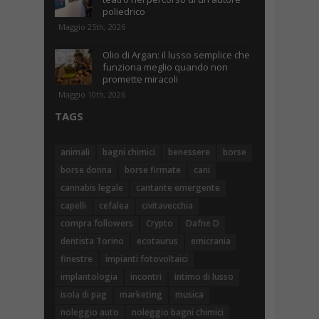
poliedrico
Maggio 25th, 2026
Olio di Argan: il lusso semplice che
funziona meglio quando non
promette miracoli
Maggio 10th, 2026
TAGS
animali
bagni chimici
benessere
borse
borse donna
borse firmate
cani
cannabis legale
cantante emergente
capelli
cefalea
civitavecchia
compra followers
Crypto
Dafne D
dentista Torino
ecotaurus
emicrania
finestre
impianti fotovoltaici
implantologia
incontri
intimo di lusso
isola di pag
marketing
musica
noleggio auto
noleggio bagni chimici