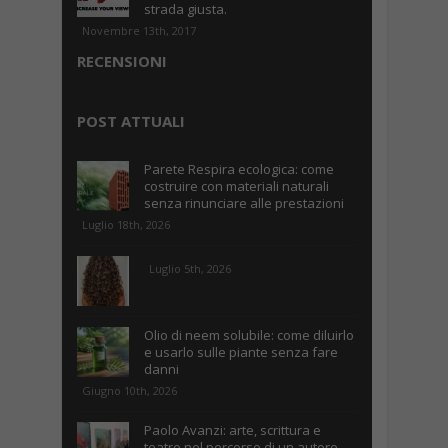
strada giusta.
Novembre 13th, 2017
RECENSIONI
POST ATTUALI
Parete Respira ecologica: come
costruire con materiali naturali
senza rinunciare alle prestazioni
Luglio 18th, 2026
Luglio 5th, 2026
Olio di neem solubile: come diluirlo
e usarlo sulle piante senza fare
danni
Giugno 10th, 2026
Paolo Avanzi: arte, scrittura e
teatro nel percorso di un autore