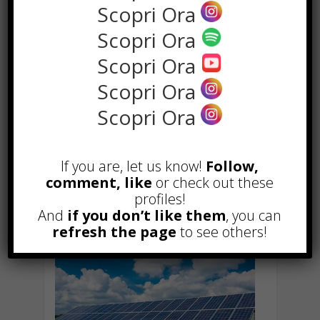
Scopri Ora
Per maggiori informazioni sulla
Scopri Ora
gamma di servizi offerti da Canovi,
tra cui l’installazione di impianti
Scopri Ora
fotovoltaici a Modena, Bologna e in
Scopri Ora
altre città dell’Emilia Romagna, è
possibile visitare il sito web
Scopri Ora
dell’azienda all’indirizzo
https://canovi.it/servizi-canovi-
coperture/installazione-impianti-
If you are, let us know!
Follow,
fotovoltaici-a-modena-bologna-
comment, like
or check out these
parma-reggio-emilia/
.
profiles!
And
if you don’t like them
, you can
refresh the page
to see others!