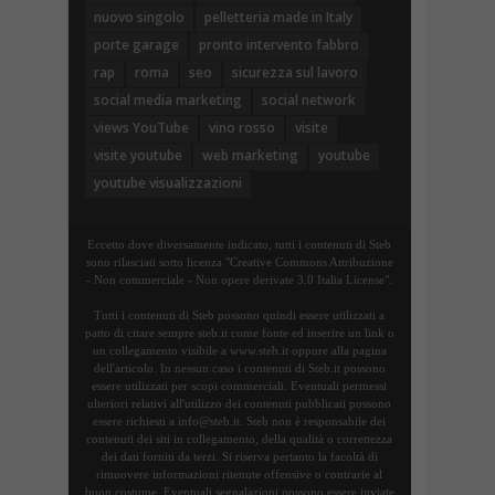
nuovo singolo
pelletteria made in Italy
porte garage
pronto intervento fabbro
rap
roma
seo
sicurezza sul lavoro
social media marketing
social network
views YouTube
vino rosso
visite
visite youtube
web marketing
youtube
youtube visualizzazioni
Eccetto dove diversamente indicato, tutti i contenuti di Steb
sono rilasciati sotto licenza "Creative Commons Attribuzione
- Non commerciale - Non opere derivate 3.0 Italia License".
Tutti i contenuti di Steb possono quindi essere utilizzati a
patto di citare sempre steb.it come fonte ed inserire un link o
un collegamento visibile a www.steb.it oppure alla pagina
dell'articolo. In nessun caso i contenuti di Steb.it possono
essere utilizzati per scopi commerciali. Eventuali permessi
ulteriori relativi all'utilizzo dei contenuti pubblicati possono
essere richiesti a info@steb.it. Steb non è responsabile dei
contenuti dei siti in collegamento, della qualità o correttezza
dei dati forniti da terzi. Si riserva pertanto la facoltà di
rimuovere informazioni ritenute offensive o contrarie al
buon costume. Eventuali segnalazioni possono essere inviate