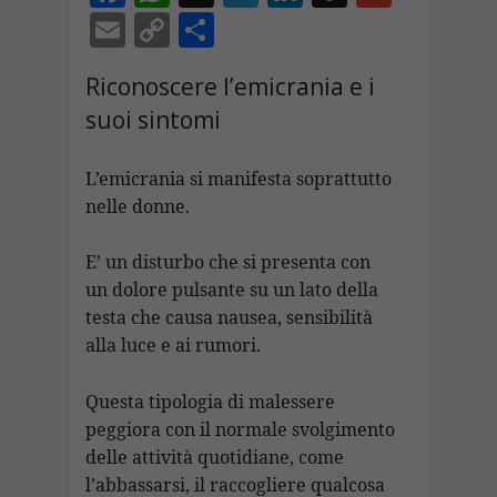
ac
h
el
n
n
m
E
C
C
e
at
e
k
a
ai
m
o
o
Riconoscere l’emicrania e i
b
s
gr
e
p
l
ai
p
n
suoi sintomi
o
A
a
dI
c
l
y
di
o
p
m
n
h
Li
vi
L’emicrania si manifesta soprattutto
k
p
at
n
di
nelle donne.
k
E’ un disturbo che si presenta con
un dolore pulsante su un lato della
testa che causa nausea, sensibilità
alla luce e ai rumori.
Questa tipologia di malessere
peggiora con il normale svolgimento
delle attività quotidiane, come
l’abbassarsi, il raccogliere qualcosa