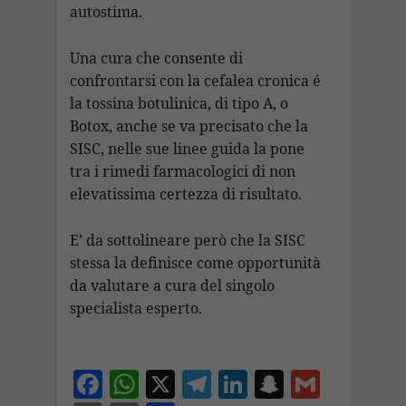
autostima.
Una cura che consente di
confrontarsi con la cefalea cronica é
la tossina botulinica, di tipo A, o
Botox, anche se va precisato che la
SISC, nelle sue linee guida la pone
tra i rimedi farmacologici di non
elevatissima certezza di risultato.
E’ da sottolineare però che la SISC
stessa la definisce come opportunità
da valutare a cura del singolo
specialista esperto.
F
W
X
T
Li
S
G