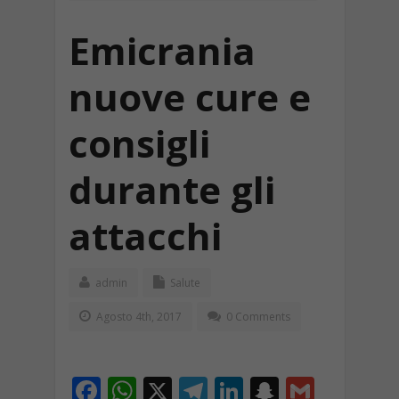
Emicrania
nuove cure e
consigli
durante gli
attacchi
admin
Salute
Agosto 4th, 2017
0 Comments
F
W
X
T
Li
S
G