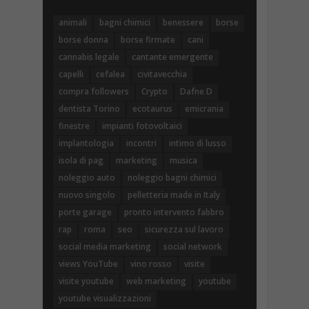
animali
bagni chimici
benessere
borse
borse donna
borse firmate
cani
cannabis legale
cantante emergente
capelli
cefalea
civitavecchia
compra followers
Crypto
Dafne D
dentista Torino
ecotaurus
emicrania
finestre
impianti fotovoltaici
implantologia
incontri
intimo di lusso
isola di pag
marketing
musica
noleggio auto
noleggio bagni chimici
nuovo singolo
pelletteria made in Italy
porte garage
pronto intervento fabbro
rap
roma
seo
sicurezza sul lavoro
social media marketing
social network
views YouTube
vino rosso
visite
visite youtube
web marketing
youtube
youtube visualizzazioni