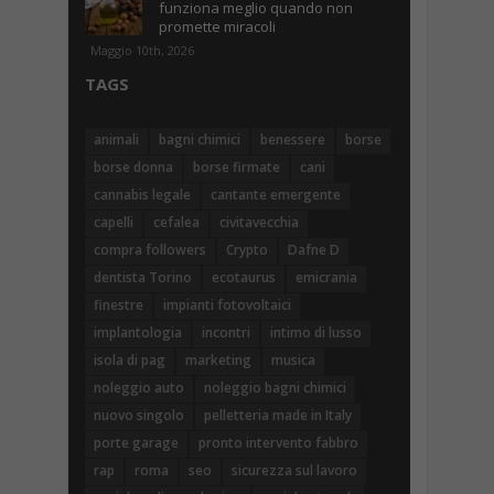
funziona meglio quando non
promette miracoli
Maggio 10th, 2026
TAGS
animali
bagni chimici
benessere
borse
borse donna
borse firmate
cani
cannabis legale
cantante emergente
capelli
cefalea
civitavecchia
compra followers
Crypto
Dafne D
dentista Torino
ecotaurus
emicrania
finestre
impianti fotovoltaici
implantologia
incontri
intimo di lusso
isola di pag
marketing
musica
noleggio auto
noleggio bagni chimici
nuovo singolo
pelletteria made in Italy
porte garage
pronto intervento fabbro
rap
roma
seo
sicurezza sul lavoro