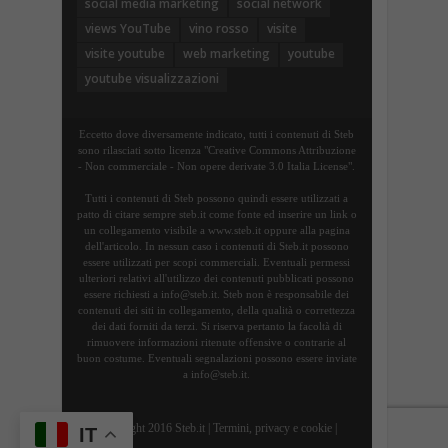
social media marketing
social network
views YouTube
vino rosso
visite
visite youtube
web marketing
youtube
youtube visualizzazioni
Eccetto dove diversamente indicato, tutti i contenuti di Steb
sono rilasciati sotto licenza "Creative Commons Attribuzione
- Non commerciale - Non opere derivate 3.0 Italia License".
Tutti i contenuti di Steb possono quindi essere utilizzati a
patto di citare sempre steb.it come fonte ed inserire un link o
un collegamento visibile a www.steb.it oppure alla pagina
dell'articolo. In nessun caso i contenuti di Steb.it possono
essere utilizzati per scopi commerciali. Eventuali permessi
ulteriori relativi all'utilizzo dei contenuti pubblicati possono
essere richiesti a info@steb.it. Steb non è responsabile dei
contenuti dei siti in collegamento, della qualità o correttezza
dei dati forniti da terzi. Si riserva pertanto la facoltà di
rimuovere informazioni ritenute offensive o contrarie al
buon costume. Eventuali segnalazioni possono essere inviate
a info@steb.it.
Copyright 2016 Steb.it |
Termini, privacy e cookie
|
IT