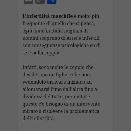
e
at
e
k
a
ai
m
o
o
b
s
gr
e
p
l
ai
p
n
L’infertilità maschile
è molto più
o
A
a
dI
c
frequente di quello che si pensa,
l
y
di
ogni anno in Italia migliaia di
o
p
m
n
h
Li
vi
uomini scoprono di essere infertili
k
p
at
n
di
con conseguenze psicologiche su di
k
sé e nella coppia.
Infatti, sono molte le coppie che
desiderano un figlio e che non
vedendolo arrivare iniziano ad
allontanarsi l’uno dall’altra fino a
dividersi del tutto, per evitare
questo c’è bisogno di un intervento
mirato a risolvere la problematica
dell’infertilità.