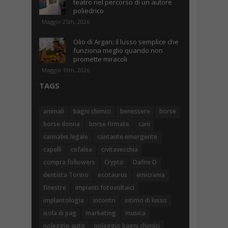
teatro nel percorso di un autore
poliedrico
Maggio 25th, 2026
Olio di Argan: il lusso semplice che
funziona meglio quando non
promette miracoli
Maggio 10th, 2026
TAGS
animali
bagni chimici
benessere
borse
borse donna
borse firmate
cani
cannabis legale
cantante emergente
capelli
cefalea
civitavecchia
compra followers
Crypto
Dafne D
dentista Torino
ecotaurus
emicrania
finestre
impianti fotovoltaici
implantologia
incontri
intimo di lusso
isola di pag
marketing
musica
noleggio auto
noleggio bagni chimici