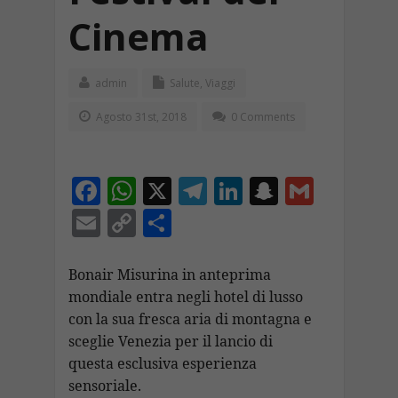
Cinema
admin
Salute
,
Viaggi
Agosto 31st, 2018
0 Comments
F
W
X
T
Li
S
G
ac
h
el
n
n
m
E
C
C
e
at
e
k
a
ai
m
o
o
b
s
gr
e
p
l
ai
p
n
Bonair Misurina in anteprima
o
A
a
dI
c
mondiale entra negli hotel di lusso
l
y
di
con la sua fresca aria di montagna e
o
p
m
n
h
Li
vi
sceglie Venezia per il lancio di
k
p
at
n
di
questa esclusiva esperienza
k
sensoriale.