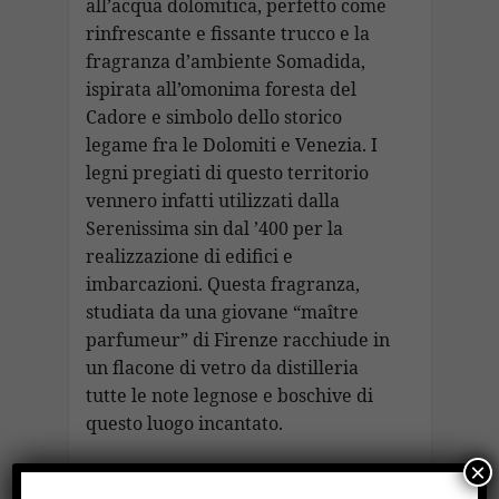
all’acqua dolomitica, perfetto come
rinfrescante e fissante trucco e la
fragranza d’ambiente Somadida,
ispirata all’omonima foresta del
Cadore e simbolo dello storico
legame fra le Dolomiti e Venezia. I
legni pregiati di questo territorio
vennero infatti utilizzati dalla
Serenissima sin dal ’400 per la
realizzazione di edifici e
imbarcazioni. Questa fragranza,
studiata da una giovane “maître
parfumeur” di Firenze racchiude in
un flacone di vetro da distilleria
tutte le note legnose e boschive di
questo luogo incantato.
×
CONTATTI Bonair Misurina Chiara