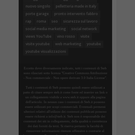
nuovo singolo
pelletteria made in Italy
porte garage
pronto intervento fabbro
rap
roma
seo
sicurezza sul lavoro
social media marketing
social network
views YouTube
vino rosso
visite
visite youtube
web marketing
youtube
youtube visualizzazioni
Eccetto dove diversamente indicato, tutti i contenuti di Steb
sono rilasciati sotto licenza "Creative Commons Attribuzione
- Non commerciale - Non opere derivate 3.0 Italia License".
Tutti i contenuti di Steb possono quindi essere utilizzati a
patto di citare sempre steb.it come fonte ed inserire un link o
un collegamento visibile a www.steb.it oppure alla pagina
dell'articolo. In nessun caso i contenuti di Steb.it possono
essere utilizzati per scopi commerciali. Eventuali permessi
ulteriori relativi all'utilizzo dei contenuti pubblicati possono
essere richiesti a info@steb.it. Steb non è responsabile dei
contenuti dei siti in collegamento, della qualità o correttezza
dei dati forniti da terzi. Si riserva pertanto la facoltà di
rimuovere informazioni ritenute offensive o contrarie al