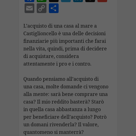
ac
h
el
n
n
m
E
C
C
e
at
e
k
a
ai
m
o
o
b
s
gr
e
p
l
ai
p
n
L’acquisto di una casa al mare a
o
A
a
dI
c
Castiglioncello è una delle decisioni
l
y
di
finanziarie più importanti che farai
o
p
m
n
h
Li
vi
nella vita, quindi, prima di decidere
k
p
at
n
di
di acquistare, considera
k
attentamente i pro e i contro.
Quando pensiamo all’acquisto di
una casa, molte domande ci vengono
alla mente: sarà bene comprare una
casa? Il mio reddito basterà? Starò
in quella casa abbastanza a lungo
per beneficiare dell’acquisto? Potrò
un domani rivenderla? Il valore,
quantomeno si manterrà?