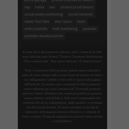
rap
roma
seo
sicurezza sul lavoro
social media marketing
social network
views YouTube
vino rosso
visite
visite youtube
web marketing
youtube
youtube visualizzazioni
Eccetto dove diversamente indicato, tutti i contenuti di Steb
sono rilasciati sotto licenza "Creative Commons Attribuzione
- Non commerciale - Non opere derivate 3.0 Italia License".
Tutti i contenuti di Steb possono quindi essere utilizzati a
patto di citare sempre steb.it come fonte ed inserire un link o
un collegamento visibile a www.steb.it oppure alla pagina
dell'articolo. In nessun caso i contenuti di Steb.it possono
essere utilizzati per scopi commerciali. Eventuali permessi
ulteriori relativi all'utilizzo dei contenuti pubblicati possono
essere richiesti a info@steb.it. Steb non è responsabile dei
contenuti dei siti in collegamento, della qualità o correttezza
dei dati forniti da terzi. Si riserva pertanto la facoltà di
rimuovere informazioni ritenute offensive o contrarie al
buon costume. Eventuali segnalazioni possono essere inviate
a info@steb.it.