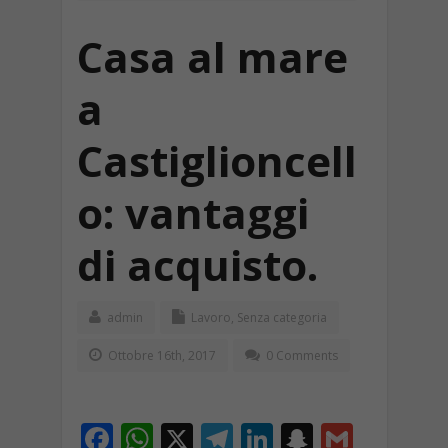
Casa al mare
a
Castiglioncell
o: vantaggi
di acquisto.
admin
Lavoro
,
Senza categoria
Ottobre 16th, 2017
0 Comments
F
W
X
T
Li
S
G