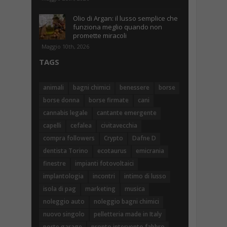
Olio di Argan: il lusso semplice che
funziona meglio quando non
promette miracoli
Maggio 10th, 2026
TAGS
animali
bagni chimici
benessere
borse
borse donna
borse firmate
cani
cannabis legale
cantante emergente
capelli
cefalea
civitavecchia
compra followers
Crypto
Dafne D
dentista Torino
ecotaurus
emicrania
finestre
impianti fotovoltaici
implantologia
incontri
intimo di lusso
isola di pag
marketing
musica
noleggio auto
noleggio bagni chimici
nuovo singolo
pelletteria made in Italy
porte garage
pronto intervento fabbro