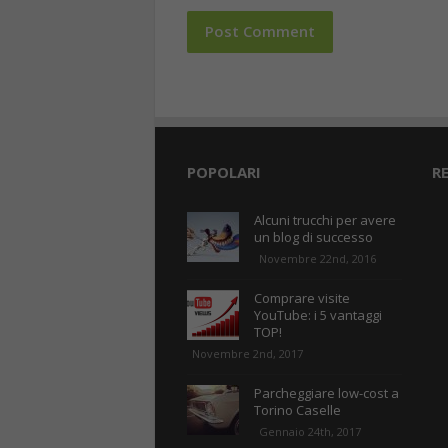
POPOLARI
R
Alcuni trucchi per avere
un blog di successo
Novembre 22nd, 2016
Comprare visite
YouTube: i 5 vantaggi
TOP!
Novembre 2nd, 2017
Parcheggiare low-cost a
Torino Caselle
Gennaio 24th, 2017