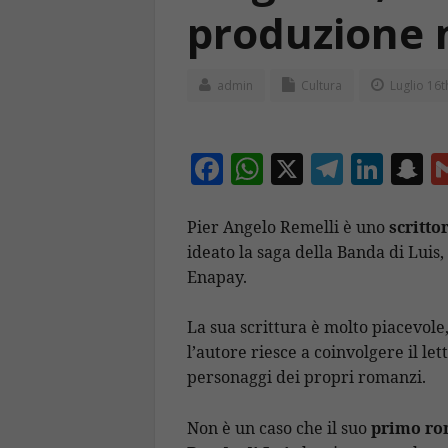
produzione 
admin
Cultura
Luglio 16t
F
W
X
T
Li
S
ac
h
el
n
n
e
at
e
k
a
Pier Angelo Remelli è uno
scritto
ideato la saga della Banda di Luis,
b
s
gr
e
p
Enapay.
o
A
a
dI
c
o
p
m
n
h
La sua scrittura è molto piacevole, 
k
p
a
l’autore riesce a coinvolgere il le
personaggi dei propri romanzi.
Non è un caso che il suo
primo rom