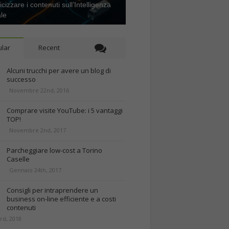
icizzare i contenuti sull’Intelligenza
ale
lar
Recent
Alcuni trucchi per avere un blog di
successo
Novembre 22nd, 2016
Comprare visite YouTube: i 5 vantaggi
TOP!
Novembre 2nd, 2017
Parcheggiare low-cost a Torino
Caselle
Gennaio 24th, 2017
Consigli per intraprendere un
business on-line efficiente e a costi
contenuti
rd, 2018