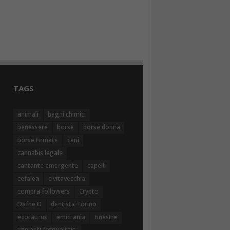
TAGS
animali
bagni chimici
benessere
borse
borse donna
borse firmate
cani
cannabis legale
cantante emergente
capelli
cefalea
civitavecchia
compra followers
Crypto
Dafne D
dentista Torino
ecotaurus
emicrania
finestre
impianti fotovoltaici