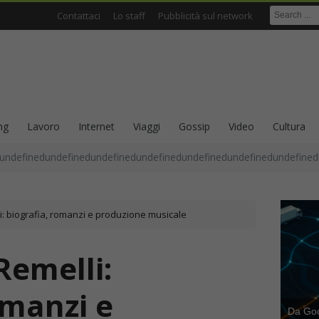
Contattaci
Lo staff
Pubblicità sul network
ng
Lavoro
Internet
Viaggi
Gossip
Video
Cultura
undefinedundefinedundefinedundefinedundefinedundefinedundefined
i: biografia, romanzi e produzione musicale
Remelli:
omanzi e
Da Goog