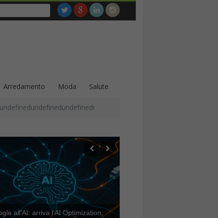
Arredamento
Moda
Salute
undefinedundefinedundefinedundefinedundefinedundefinedundefined
le all’AI: arriva l’AI Optimization,