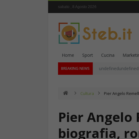
sabato , 8 Agosto 2026
Home
Sport
Cucina
Marketi
undefinedundefined
BREAKING NEWS
Cultura
Pier Angelo Remell
Pier Angelo 
biografia, r