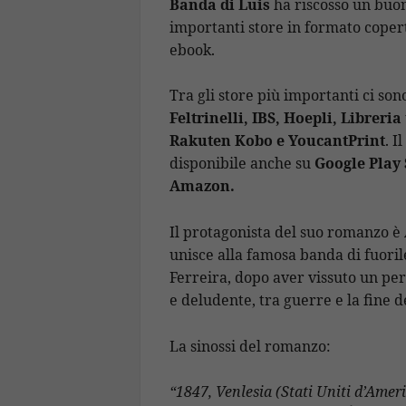
Banda di Luis
ha riscosso un buon
importanti store in formato
copert
ebook.
Tra gli store più importanti ci son
Feltrinelli, IBS, Hoepli, Libreria
Rakuten Kobo e YoucantPrint
. I
disponibile anche su
Google Play 
Amazon.
Il protagonista del suo romanzo è 
unisce alla famosa banda di fuoril
Ferreira, dopo aver vissuto un pe
e deludente, tra guerre e la fine d
La sinossi del romanzo:
“1847, Venlesia (Stati Uniti d’Ameri