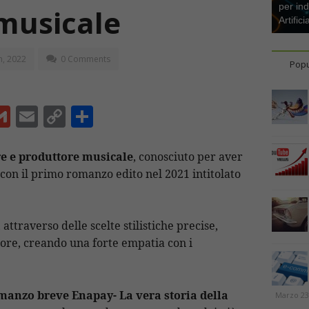
per ind
musicale
Artifici
h, 2022
0 Comments
Popu
G
E
C
C
m
m
o
o
ai
ai
p
n
re e produttore musicale
, conosciuto per aver
 con il primo romanzo edito nel 2021 intitolato
l
l
y
di
Li
vi
n
di
attraverso delle scelte stilistiche precise,
t
k
ttore, creando una forte empatia con i
anzo breve Enapay- La vera storia della
Marzo 23