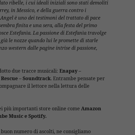
o ribelle, i cui ideali iniziali sono stati demoliti
rrey, in Messico, e della guerra contro i
 Angel è uno dei testimoni del trattato di pace
embra finita e una sera, alla festa del primo
sce Estefanìa. La passione di Estefanìa travolge
ià le nozze quando lui le promette di starle
o western dalle pagine intrise di passione,
otto due tracce musicali:
Enapay –
 Rescue – Soundtrack
. Entrambe pensate per
ompagnare il lettore nella lettura delle
nei più importanti store online come
Amazon
ube Music e Spotify.
 buon numero di ascolti, ne consigliamo