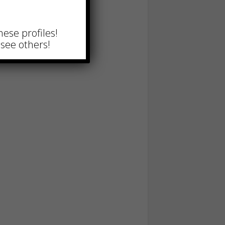
hese profiles!
see others!
Di giorno farmacista, di
sera film maker: il
fenomeno Luca Forlucci,
i
l’ultima star dei video sui
social
Novembre 2nd, 2025