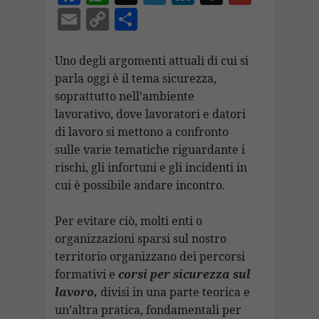
ac
h
el
n
n
m
E
C
C
e
at
e
k
a
ai
m
o
o
b
s
gr
e
p
l
ai
p
n
Uno degli argomenti attuali di cui si
o
A
a
dI
c
parla oggi è il tema sicurezza,
l
y
di
soprattutto nell’ambiente
o
p
m
n
h
Li
vi
lavorativo, dove lavoratori e datori
k
p
at
n
di
di lavoro si mettono a confronto
k
sulle varie tematiche riguardante i
rischi, gli infortuni e gli incidenti in
cui è possibile andare incontro.
Per evitare ciò, molti enti o
organizzazioni sparsi sul nostro
territorio organizzano dei percorsi
formativi e
corsi per sicurezza sul
lavoro
,
divisi in una parte teorica e
un’altra pratica, fondamentali per