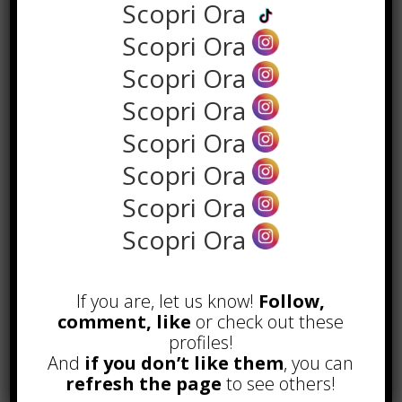
Scopri Ora
anche per
limitare i rischi,
gli
incidenti e gli infortuni inutili.
Scopri Ora
Scopri Ora
Sarebbe utile che i corsi di sicurezza
sul lavoro obbligatori non vengano
Scopri Ora
organizzati solo da parte degli Enti e
Scopri Ora
dalle organizzazioni, ma che siano i
datori di lavoro stessi, soprattutto
Scopri Ora
quelli delle aziende, a renderli
Scopri Ora
preoccuparsi di offrirli ai propri
lavoratori, soprattutto in quei
Scopri Ora
settori ad alto rischio infortunio.
If you are, let us know!
Follow,
comment, like
or check out these
F
W
X
T
Li
S
G
profiles!
ac
h
el
n
n
m
E
C
C
And
if you don’t like them
, you can
e
at
e
k
a
ai
refresh the page
to see others!
m
o
o