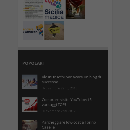
POPOLARI
Alcuni trucchi per avere un blog di
successo
Novembre 22nd, 2016
Comprare visite YouTube: i 5
vantaggi TOP!
Novembre 2nd, 2017
Parcheggiare low-cost a Torino
Caselle