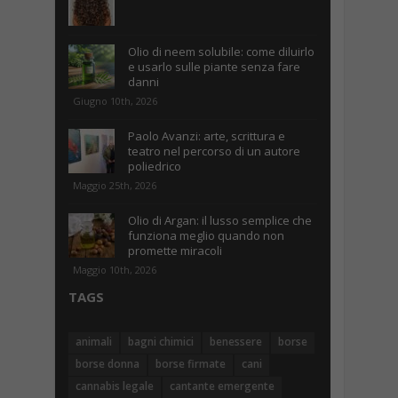
Olio di neem solubile: come diluirlo
e usarlo sulle piante senza fare
danni
Giugno 10th, 2026
Paolo Avanzi: arte, scrittura e
teatro nel percorso di un autore
poliedrico
Maggio 25th, 2026
Olio di Argan: il lusso semplice che
funziona meglio quando non
promette miracoli
Maggio 10th, 2026
TAGS
animali
bagni chimici
benessere
borse
borse donna
borse firmate
cani
cannabis legale
cantante emergente