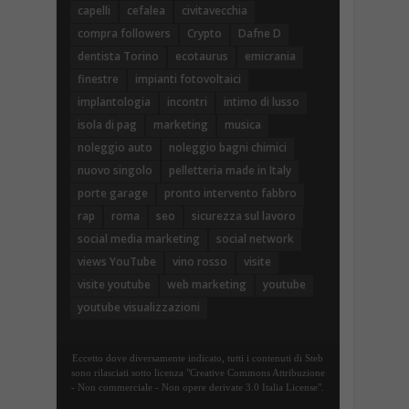
capelli
cefalea
civitavecchia
compra followers
Crypto
Dafne D
dentista Torino
ecotaurus
emicrania
finestre
impianti fotovoltaici
implantologia
incontri
intimo di lusso
isola di pag
marketing
musica
noleggio auto
noleggio bagni chimici
nuovo singolo
pelletteria made in Italy
porte garage
pronto intervento fabbro
rap
roma
seo
sicurezza sul lavoro
social media marketing
social network
views YouTube
vino rosso
visite
visite youtube
web marketing
youtube
youtube visualizzazioni
Eccetto dove diversamente indicato, tutti i contenuti di Steb
sono rilasciati sotto licenza "Creative Commons Attribuzione
- Non commerciale - Non opere derivate 3.0 Italia License".