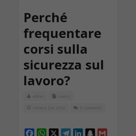
Perché
frequentare
corsi sulla
sicurezza sul
lavoro?
admin
Lavoro
Ottobre 2nd, 2019
0 Comments
F
W
X
T
Li
S
G