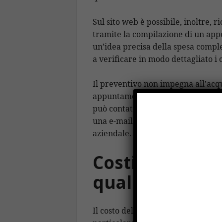
Sul sito web è possibile, inoltre,
tramite la compilazione di un appo
un’idea precisa della spesa compl
a verificare in modo dettagliato i c
Il preventivo non impegna all’acq
appuntamento in sede o anche solo 
può contattare la ditta al numero 
una e-mail all’indirizzo di posta e
aziendale.
Costi contenuti
qualità
Il costo del noleggio è molto varia