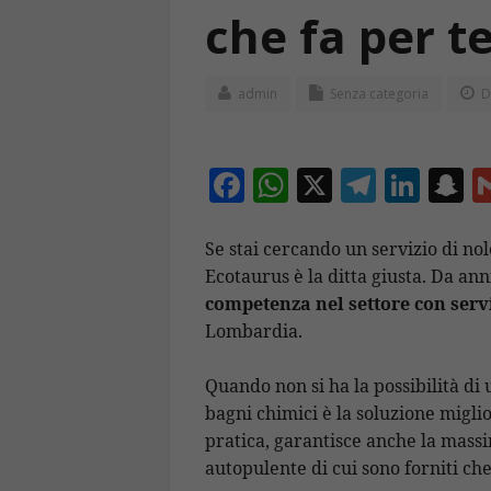
che fa per t
admin
Senza categoria
D
F
W
X
T
Li
S
ac
h
el
n
n
e
at
e
k
a
Se stai cercando un servizio di nol
Ecotaurus è la ditta giusta. Da anni
b
s
gr
e
p
competenza nel settore con servi
o
A
a
dI
c
Lombardia.
o
p
m
n
h
k
p
a
Quando non si ha la possibilità di 
bagni chimici è la soluzione migli
pratica, garantisce anche la massi
autopulente di cui sono forniti che