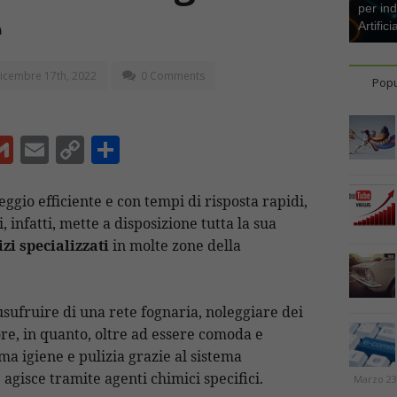
per ind
e
Artifici
icembre 17th, 2022
0 Comments
Popu
G
E
C
C
m
m
o
o
ai
ai
p
n
eggio efficiente e con tempi di risposta rapidi,
, infatti, mette a disposizione tutta la sua
l
l
y
di
zi specializzati
in molte zone della
Li
vi
n
di
t
k
usufruire di una rete fognaria, noleggiare dei
ore, in quanto, oltre ad essere comoda e
ma igiene e pulizia grazie al sistema
 agisce tramite agenti chimici specifici.
Marzo 23