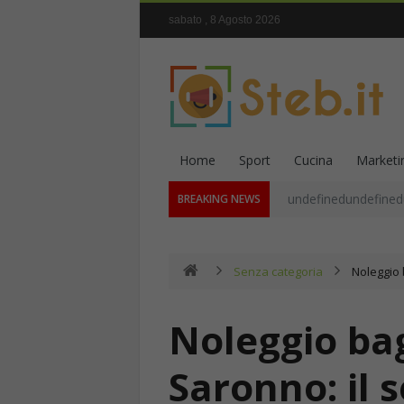
sabato , 8 Agosto 2026
Home
Sport
Cucina
Marketi
undefinedundefined
BREAKING NEWS
Senza categoria
Noleggio b
Noleggio bag
Saronno: il s