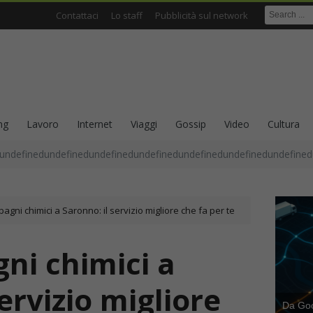
Contattaci
Lo staff
Pubblicità sul network
ng
Lavoro
Internet
Viaggi
Gossip
Video
Cultura
undefinedundefinedundefinedundefinedundefinedundefinedundefined
agni chimici a Saronno: il servizio migliore che fa per te
ni chimici a
ervizio migliore
Da Goog