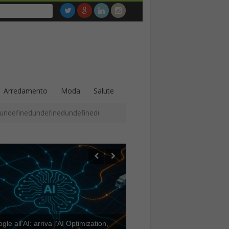
Arredamento
Moda
Salute
undefinedundefinedundefinedundefinedundefinedundefinedundefined
le all’AI: arriva l’AI Optimization,