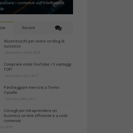
icizzare i contenuti sull’Intelligenza
ale
lar
Recent
Alcuni trucchi per avere un blog di
successo
Novembre 22nd, 2016
Comprare visite YouTube: i 5 vantaggi
TOP!
Novembre 2nd, 2017
Parcheggiare low-cost a Torino
Caselle
Gennaio 24th, 2017
Consigli per intraprendere un
business on-line efficiente e a costi
contenuti
rd, 2018