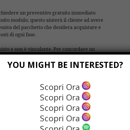
 richiedere un preventivo gratuito immediato
sito modulo; questo aiuterà il cliente ad avere
essiva del pacchetto che desidera acquistare e
osti di ogni fase.
uisto e non è vincolante. Per concordare un
per ricevere qualsiasi altra delucidazione, si
YOU MIGHT BE INTERESTED?
di assistenza indicato sul sito, oppure inviando
lettronica anch’esso indicato sul profilo
Scopri Ora
 per un servizio di
Scopri Ora
Scopri Ora
Scopri Ora
bile e cambia a seconda di diversi fattori, in
Scopri Ora