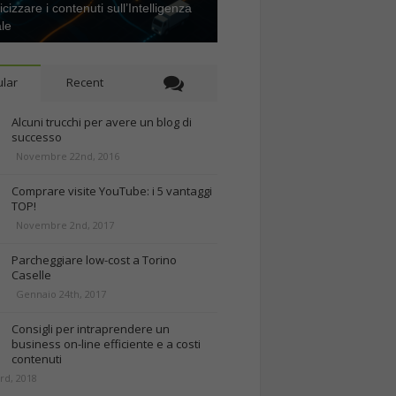
icizzare i contenuti sull’Intelligenza
ale
lar
Recent
Alcuni trucchi per avere un blog di
successo
Novembre 22nd, 2016
Comprare visite YouTube: i 5 vantaggi
TOP!
Novembre 2nd, 2017
Parcheggiare low-cost a Torino
Caselle
Gennaio 24th, 2017
Consigli per intraprendere un
business on-line efficiente e a costi
contenuti
rd, 2018