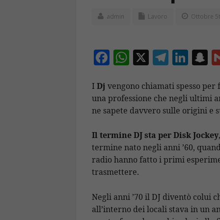
admin
Lavoro
Ottobre 5t
F
W
X
T
Li
S
ac
h
el
n
n
e
at
e
k
a
I
Dj
vengono chiamati spesso per fes
una professione che negli ultimi a
b
s
gr
e
p
ne sapete davvero sulle origini e 
o
A
a
dI
c
o
p
m
n
h
Il termine DJ sta per Disk Jockey
k
p
a
termine nato negli anni ’60, quand
radio hanno fatto i primi esperimen
trasmettere.
Negli anni ’70 il DJ diventò colui 
all’interno dei locali stava in un 