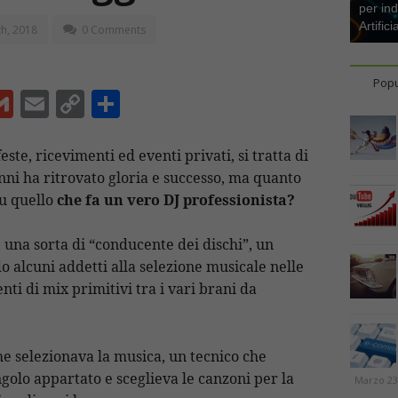
per ind
Artifici
h, 2018
0 Comments
Popu
G
E
C
C
m
m
o
o
ai
ai
p
n
te, ricevimenti ed eventi privati, si tratta di
nni ha ritrovato gloria e successo, ma quanto
l
l
y
di
su quello
che fa un vero DJ professionista?
Li
vi
n
di
, una sorta di “conducente dei dischi”, un
t
k
o alcuni addetti alla selezione musicale nelle
ti di mix primitivi tra i vari brani da
che selezionava la musica, un tecnico che
angolo appartato e sceglieva le canzoni per la
Marzo 23