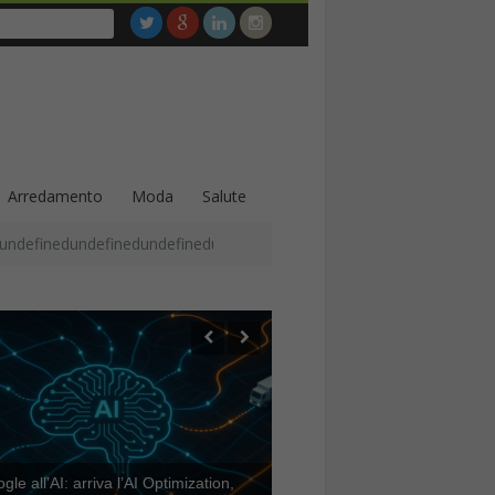
Arredamento
Moda
Salute
undefinedundefinedundefinedundefinedundefinedundefinedundefined
le all’AI: arriva l’AI Optimization,