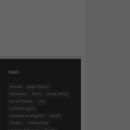
TAGS
animali
bagni chimici
benessere
borse
borse donna
borse firmate
cani
cannabis legale
cantante emergente
capelli
cefalea
civitavecchia