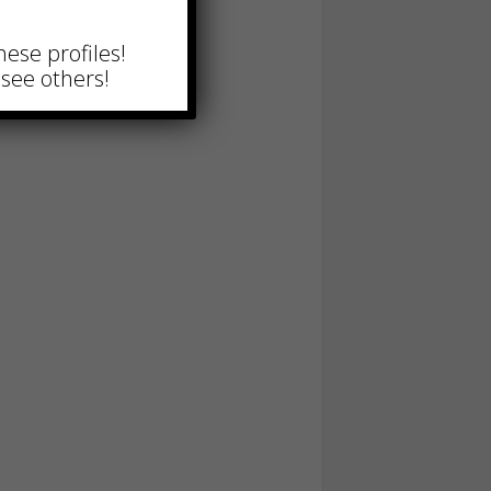
hese profiles!
see others!
i inox
m: perché sono
bili nelle cucine
nali moderne