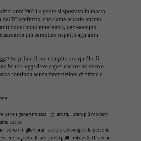
itici anni ’90? La gente si spostava in massa
a del DJ preferito, così come accade ancora
tanti nuovi nomi emergenti, per esempio,
cisamente più semplice rispetto agli anni
ggi?
Se prima il suo compito era quello di
ine brano, oggi deve saper creare un vero e
usica continua senza interruzioni di ritmo e
ere:
e bene i generi musicali, gli artisti, i brani più moderni
time uscite
li sono i migliori brani usciti e coinvolgere le persone.
essere in grado di fare cambi puliti, mixando i brani nel