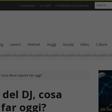
Contattaci
Lo staff
Pubblicità sul network
ng
Lavoro
Internet
Viaggi
Gossip
Video
Cultura
undefinedundefinedundefinedundefinedundefinedundefinedundefined
, cosa deve sapere far oggi?
 del DJ, cosa
far oggi?
Da Goog