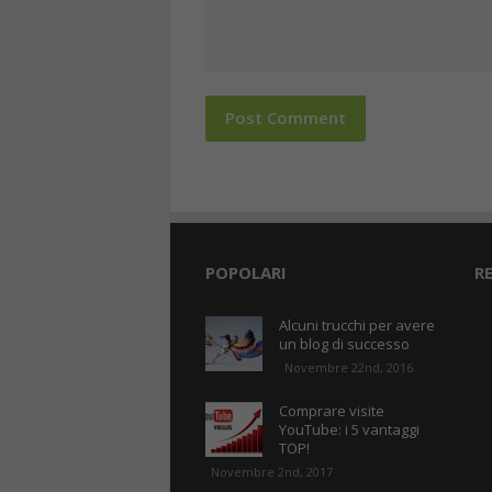
POPOLARI
R
Alcuni trucchi per avere
un blog di successo
Novembre 22nd, 2016
Comprare visite
YouTube: i 5 vantaggi
TOP!
Novembre 2nd, 2017