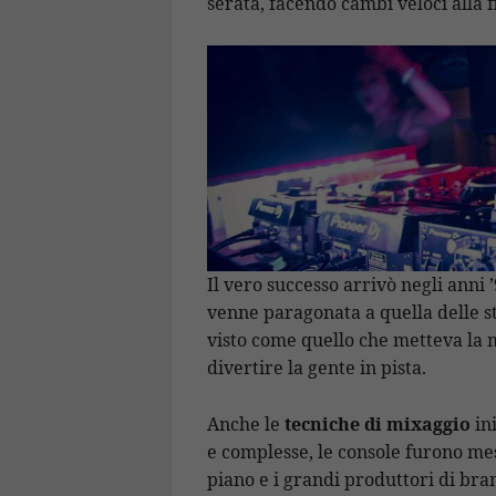
serata, facendo cambi veloci alla f
Il vero successo arrivò negli anni 
venne paragonata a quella delle st
visto come quello che metteva la 
divertire la gente in pista.
Anche le
tecniche di mixaggio
ini
e complesse, le console furono mes
piano e i grandi produttori di bran