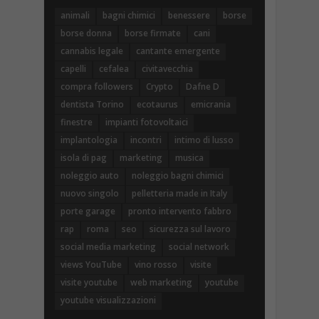
animali
bagni chimici
benessere
borse
borse donna
borse firmate
cani
cannabis legale
cantante emergente
capelli
cefalea
civitavecchia
compra followers
Crypto
Dafne D
dentista Torino
ecotaurus
emicrania
finestre
impianti fotovoltaici
implantologia
incontri
intimo di lusso
isola di pag
marketing
musica
noleggio auto
noleggio bagni chimici
nuovo singolo
pelletteria made in Italy
porte garage
pronto intervento fabbro
rap
roma
seo
sicurezza sul lavoro
social media marketing
social network
views YouTube
vino rosso
visite
visite youtube
web marketing
youtube
youtube visualizzazioni