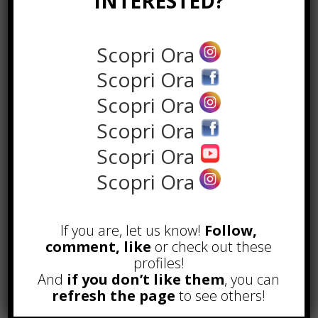
INTERESTED?
È possibile prendere in
noleggio
auto olbia
aeroporto, grazie alla
presenza di numerose agenzie come
Scopri Ora
la Only Sardinia Autonoleggio, che
Scopri Ora
mettono al servizio dei clienti
autovetture di qualità, controllate
Scopri Ora
periodicamente al fine di garantire
Scopri Ora
tutta la sicurezza possibile.
Scopri Ora
Per raggiungere Cagliari da Olbia o
Scopri Ora
da altri posti si possono anche
utilizzare i mezzi pubblici, ma
tenendo conto dei bagagli e degli
If you are, let us know!
Follow,
orari imposti, consigliamo di
comment, like
or check out these
muoversi con un auto proprio per
profiles!
tutto il periodo della vacanza.
And
if you don’t like them
, you can
refresh the page
to see others!