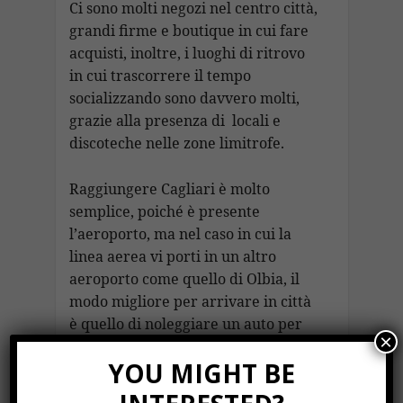
Ci sono molti negozi nel centro città,
grandi firme e boutique in cui fare
acquisti, inoltre, i luoghi di ritrovo
in cui trascorrere il tempo
socializzando sono davvero molti,
grazie alla presenza di locali e
discoteche nelle zone limitrofe.
Raggiungere Cagliari è molto
semplice, poiché è presente
l’aeroporto, ma nel caso in cui la
linea aerea vi porti in un altro
aeroporto come quello di Olbia, il
modo migliore per arrivare in città
è quello di noleggiare un auto per
×
spostarsi liberamente in tutta la
YOU MIGHT BE
regione.