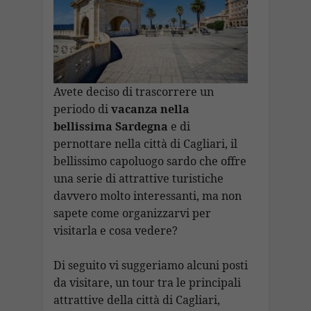
o
p
m
n
h
Li
vi
k
p
at
n
di
k
Avete deciso di trascorrere un
periodo di
vacanza nella
bellissima Sardegna
e di
pernottare nella città di Cagliari, il
bellissimo capoluogo sardo che offre
una serie di attrattive turistiche
davvero molto interessanti, ma non
sapete come organizzarvi per
visitarla e cosa vedere?
Di seguito vi suggeriamo alcuni posti
da visitare, un tour tra le principali
attrattive della città di Cagliari,