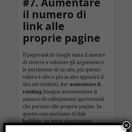
#7. Aumentare
il numero di
link alle
proprie pagine
Il pagerank di Google aiuta il motore
di ricerca a valutare gli argomenti e
le pertinenze di un sito, più questo
valore è alto e più in alto apparirà il
sito nei risultati. Per
aumentare il
ranking
bisogna incrementare il
numero di collegamenti ipertestuali
che portano alle proprie pagine. In
questo caso parliamo di link
building, ne avrai sicuramente
×
sentito parlare.