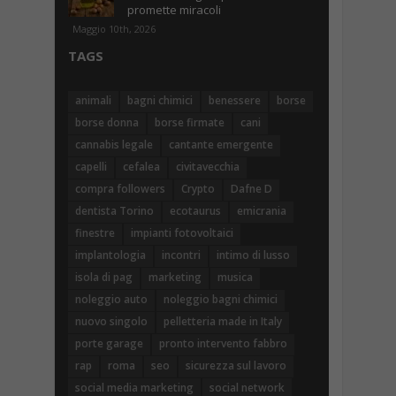
promette miracoli
Maggio 10th, 2026
TAGS
animali
bagni chimici
benessere
borse
borse donna
borse firmate
cani
cannabis legale
cantante emergente
capelli
cefalea
civitavecchia
compra followers
Crypto
Dafne D
dentista Torino
ecotaurus
emicrania
finestre
impianti fotovoltaici
implantologia
incontri
intimo di lusso
isola di pag
marketing
musica
noleggio auto
noleggio bagni chimici
nuovo singolo
pelletteria made in Italy
porte garage
pronto intervento fabbro
rap
roma
seo
sicurezza sul lavoro
social media marketing
social network