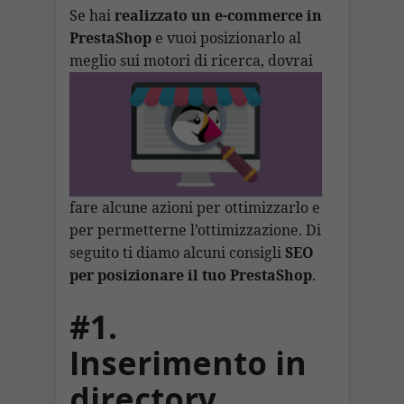
b
s
gr
e
p
l
ai
p
n
Se hai
realizzato un e-commerce in
o
A
a
dI
c
PrestaShop
e vuoi posizionarlo al
l
y
di
meglio sui motori di ricerca,
dovrai
o
p
m
n
h
Li
vi
k
p
at
n
di
k
fare alcune azioni per ottimizzarlo e
per permetterne l’ottimizzazione. Di
seguito ti diamo alcuni consigli
SEO
per posizionare il tuo PrestaShop
.
#1.
Inserimento in
directory