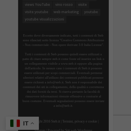
views YouTube
vino rosso
visite
visite youtube
web marketing
youtube
youtube visualizzazioni
Eccetto dove diversamente indicato, tutti i contenuti di Steb
sono rilasciati sotto licenza "Creative Commons Attribuzione
- Non commerciale - Non opere derivate 3.0 Italia License".
Tutti i contenuti di Steb possono quindi essere utilizzati a
patto di citare sempre steb.it come fonte ed inserire un link o
un collegamento visibile a www.steb.it oppure alla pagina
dell'articolo. In nessun caso i contenuti di Steb.it possono
essere utilizzati per scopi commerciali. Eventuali permessi
ulteriori relativi all'utilizzo dei contenuti pubblicati possono
essere richiesti a info@steb.it. Steb non è responsabile dei
contenuti dei siti in collegamento, della qualità o correttezza
dei dati forniti da terzi. Si riserva pertanto la facoltà di
rimuovere informazioni ritenute offensive o contrarie al
buon costume. Eventuali segnalazioni possono essere inviate
a info@steb.it.
Copyright 2016 Steb.it |
Termini, privacy e cookie
|
IT
Sitemap
| Powered by
Siti web Wordpress