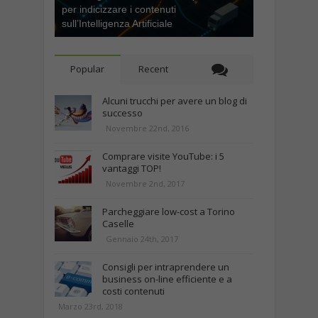
per indicizzare i contenuti
sull’Intelligenza Artificiale
Popular
Recent
Alcuni trucchi per avere un blog di
successo
Novembre 22nd, 2016
Comprare visite YouTube: i 5
vantaggi TOP!
Novembre 2nd, 2017
Parcheggiare low-cost a Torino
Caselle
Gennaio 24th, 2017
Consigli per intraprendere un
business on-line efficiente e a
costi contenuti
Marzo 23rd, 2018