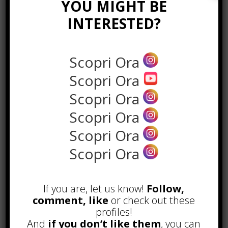
YOU MIGHT BE
Conclusioni
INTERESTED?
Se vuoi ottenere
un miglioramento
Scopri Ora
del posizionamento del tuo sito
Scopri Ora
con PrestaShop
sui motori di
ricerca, prova a seguire questi
Scopri Ora
consigli, oppure, rivolgersi a una
Scopri Ora
web agency Roma
,
che con
professionalità e competenza potrà
Scopri Ora
ottimizzare il tuo sito e mettere in
Scopri Ora
atto tutto le strategie necessarie per
aumentare il pagerank e apparire in
alto nei risultati di ricerca.
If you are, let us know!
Follow,
comment, like
or check out these
Inoltre, ricorda di aggiornare con
profiles!
costanza con contenuti sempre
And
if you don’t like them
, you can