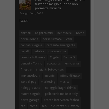
funziona meglio quando non
promette miracoli
Maggio 10th, 2026
TAGS
animali
bagni chimici
benessere
borse
borse donna
borse firmate
cani
cannabis legale
cantante emergente
capelli
cefalea
civitavecchia
compra followers
Crypto
Dafne D
dentista Torino
ecotaurus
emicrania
finestre
impianti fotovoltaici
implantologia
incontri
intimo di lusso
isola di pag
marketing
musica
noleggio auto
noleggio bagni chimici
nuovo singolo
pelletteria made in Italy
porte garage
pronto intervento fabbro
rap
roma
seo
sicurezza sul lavoro