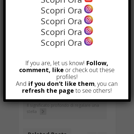
utenza che ci si è prefissati di
Scopri Ora
raggiungere.
Scopri Ora
Scopri Ora
F
W
X
T
Li
S
G
Scopri Ora
ac
h
el
n
n
m
E
C
C
e
at
e
k
a
ai
m
o
o
b
s
gr
e
p
l
ai
p
n
If you are, let us know!
Follow,
TAGGED WITH :
CONSIGLI YOUTUBE
,
comment, like
or check out these
o
A
a
dI
c
l
y
di
VISITE
,
YOUTUBE
profiles!
o
p
m
n
h
Li
vi
And
if you don’t like them
, you can
k
p
at
refresh the page
to see others!
Come farsi conoscere
n
di
velocemente su Youtube
k
Il significato profondo di regalare una
stella