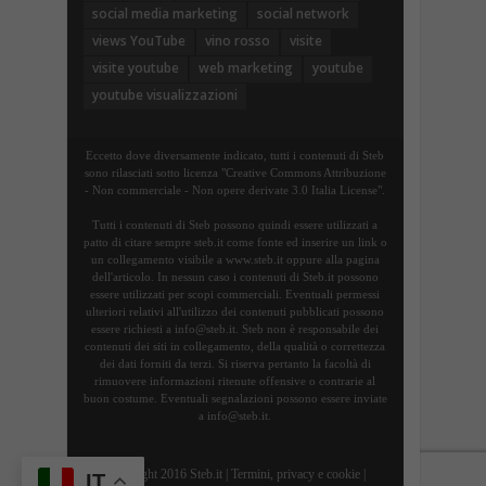
social media marketing
social network
views YouTube
vino rosso
visite
visite youtube
web marketing
youtube
youtube visualizzazioni
Eccetto dove diversamente indicato, tutti i contenuti di Steb
sono rilasciati sotto licenza "Creative Commons Attribuzione
- Non commerciale - Non opere derivate 3.0 Italia License".
Tutti i contenuti di Steb possono quindi essere utilizzati a
patto di citare sempre steb.it come fonte ed inserire un link o
un collegamento visibile a www.steb.it oppure alla pagina
dell'articolo. In nessun caso i contenuti di Steb.it possono
essere utilizzati per scopi commerciali. Eventuali permessi
ulteriori relativi all'utilizzo dei contenuti pubblicati possono
essere richiesti a info@steb.it. Steb non è responsabile dei
contenuti dei siti in collegamento, della qualità o correttezza
dei dati forniti da terzi. Si riserva pertanto la facoltà di
rimuovere informazioni ritenute offensive o contrarie al
buon costume. Eventuali segnalazioni possono essere inviate
a info@steb.it.
Copyright 2016 Steb.it |
Termini, privacy e cookie
|
IT