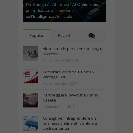
Da Google all’AI: arriva l’AI Optimization,
per indicizzare i contenuti
sull’Intelligenza Artificiale
Popular
Recent
Alcuni trucchi per avere un blog di
successo
Novembre 22nd, 2016
Comprare visite YouTube: i 5
vantaggi TOP!
Novembre 2nd, 2017
Parcheggiare low-cost a Torino
Caselle
Gennaio 24th, 2017
Consigli per intraprendere un
business on-line efficiente e a
costi contenuti