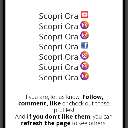
Anche la mobilità interna del
personale docente si basa su questo
Scopri Ora
sistema.
Scopri Ora
Conclusione
Scopri Ora
Scopri Ora
Capire a quali
classi di concorso
si
Scopri Ora
può accedere è un passaggio
Scopri Ora
imprescindibile per chi sogna una
Scopri Ora
carriera nell’insegnamento. Con gli
strumenti giusti e una buona
pianificazione, è possibile orientarsi
If you are, let us know!
Follow,
nel mondo della scuola in modo più
comment, like
or check out these
consapevole e preparato.
profiles!
Consulta sempre fonti aggiornate e
And
if you don’t like them
, you can
ufficiali, come il sito
refresh the page
to see others!
Classidiconcorso.net, per evitare