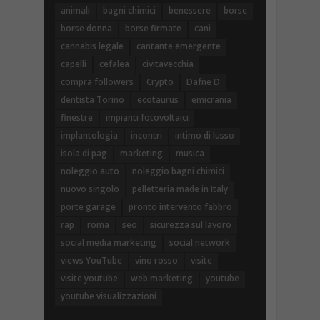
animali
bagni chimici
benessere
borse
borse donna
borse firmate
cani
cannabis legale
cantante emergente
capelli
cefalea
civitavecchia
compra followers
Crypto
Dafne D
dentista Torino
ecotaurus
emicrania
finestre
impianti fotovoltaici
implantologia
incontri
intimo di lusso
isola di pag
marketing
musica
noleggio auto
noleggio bagni chimici
nuovo singolo
pelletteria made in Italy
porte garage
pronto intervento fabbro
rap
roma
seo
sicurezza sul lavoro
social media marketing
social network
views YouTube
vino rosso
visite
visite youtube
web marketing
youtube
youtube visualizzazioni