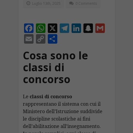
Luglio 13th, 2025
0 Comments
F
W
X
T
Li
S
G
ac
h
el
n
n
m
E
C
C
e
at
e
k
a
ai
m
o
o
Cosa sono le
b
s
gr
e
p
l
ai
p
n
o
A
a
dI
c
classi di
l
y
di
o
p
m
n
h
Li
vi
concorso
k
p
at
n
di
k
Le
classi di concorso
rappresentano il sistema con cui il
Ministero dell’Istruzione suddivide
le discipline scolastiche ai fini
dell’abilitazione all’insegnamento.