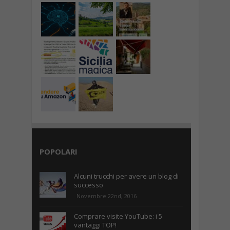
POPOLARI
Alcuni trucchi per avere un blog di
successo
Novembre 22nd, 2016
Comprare visite YouTube: i 5
vantaggi TOP!