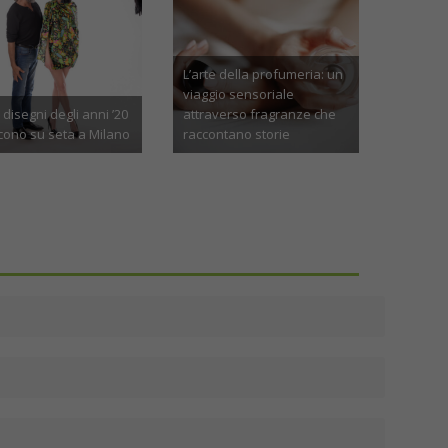
Le migliori gioiellerie in
Profumo Valentino: Un
Toscana tra Lucca e
Viaggio Olfattivo Tra
Montecatini
Eleganza e Innovazione
Novembre 5th, 2024
Maggio 15th, 2024