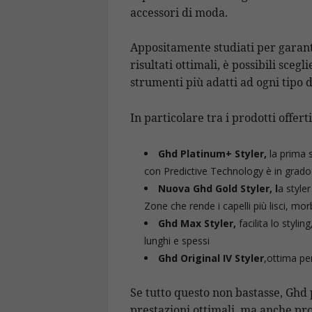
accessori di moda.
Appositamente studiati per garan
risultati ottimali, è possibili scegli
strumenti più adatti ad ogni tipo di
In particolare tra i prodotti offer
Ghd Platinum+ Styler,
la prima s
con Predictive Technology è in grado di
Nuova Ghd Gold Styler, l
a style
Zone che rende i capelli più lisci, mor
Ghd Max Styler,
facilita lo stylin
lunghi e spessi
Ghd Original IV Styler
,ottima per
Se tutto questo non bastasse, Ghd 
prestazioni ottimali, ma anche pro