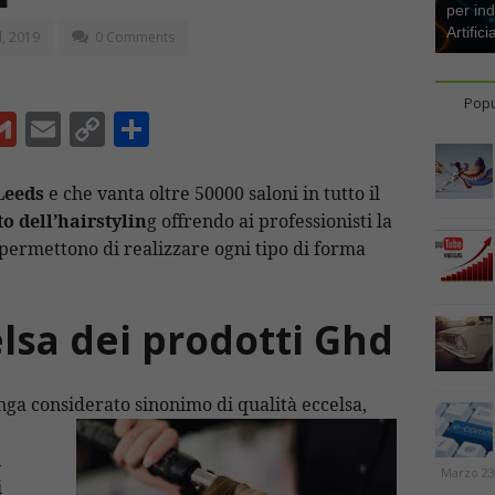
per ind
Artifici
, 2019
0 Comments
Popu
G
E
C
C
m
m
o
o
ai
ai
p
n
Leeds
e che vanta oltre 50000 saloni in tutto il
o dell’hairstylin
g offrendo ai professionisti la
l
l
y
di
 permettono di realizzare ogni tipo di forma
Li
vi
n
di
elsa dei prodotti Ghd
t
k
ga considerato sinonimo di qualità eccelsa,
i
Marzo 23
i