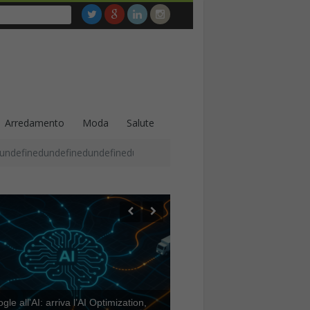
Arredamento
Moda
Salute
undefinedundefinedundefinedundefinedundefinedundefinedundefined
le all’AI: arriva l’AI Optimization,