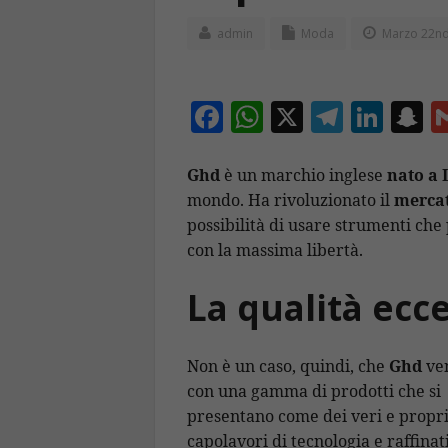
admin
Moda
Marzo 22nd
F
W
X
T
Li
S
ac
h
el
n
n
e
at
e
k
a
Ghd
è un marchio inglese
nato a 
mondo. Ha rivoluzionato il
mercat
b
s
gr
e
p
possibilità di usare strumenti che
o
A
a
dI
c
con la massima libertà.
o
p
m
n
h
La qualità ecc
k
p
a
Non è un caso, quindi, che
Ghd
ven
con una gamma di
prodotti che si
presentano come dei veri e propr
capolavori di tecnologia e raffinat