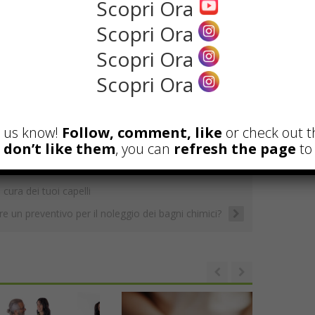
Scopri Ora
do comunque la certezza di utilizzare dei
 vi aiuteranno ad ottenere una capigliatura
Scopri Ora
i i giorni.
Scopri Ora
Scopri Ora
G
E
C
C
m
m
o
o
et us know!
Follow, comment, like
or check out t
ai
ai
p
n
u don’t like them
, you can
refresh the page
to 
GHD
l
l
y
di
Li
vi
cura dei tuoi capelli
n
di
e un preventivo per il noleggio dei bagni chimici?
t
k