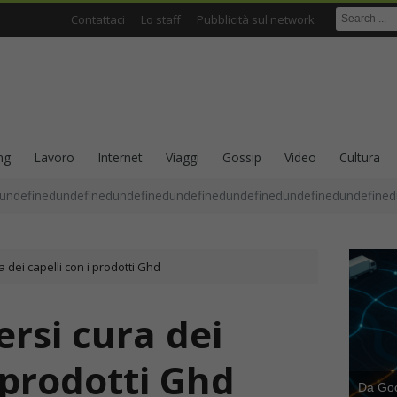
Contattaci
Lo staff
Pubblicità sul network
ng
Lavoro
Internet
Viaggi
Gossip
Video
Cultura
undefinedundefinedundefinedundefinedundefinedundefinedundefined
dei capelli con i prodotti Ghd
rsi cura dei
i prodotti Ghd
Da Goog