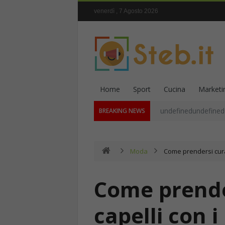
venerdì , 7 Agosto 2026
Home
Sport
Cucina
Marketi
undefinedundefined
BREAKING NEWS
Moda
Come prendersi cura 
Come prende
capelli con 