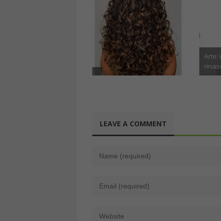
L’arte della profumeria: un
viaggio sensoriale
Arte: i disegni degli anni ’20
attraverso fragranze che
rinascono su seta a Milano
raccontano storie
Maggio 7th, 2026
Maggio 21st, 2025
LEAVE A COMMENT