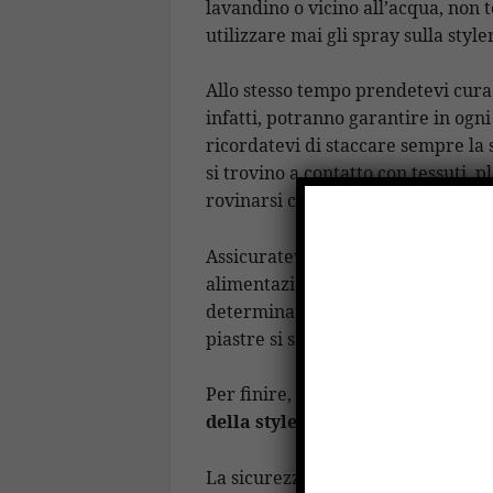
lavandino o vicino all’acqua, non 
utilizzare mai gli spray sulla styler
Allo stesso tempo prendetevi cura
infatti, potranno garantire in ogni
ricordatevi di staccare sempre la s
si trovino a contatto con tessuti, 
rovinarsi con il calore.
Assicuratevi che le piastre calde n
alimentazione, in quanto potrebbe
determinare folgorazioni. Prima di
piastre si siano raffreddate.
Per finire, non avvolgere il cavo 
della styler
in quanto rischiereste
La sicurezza, d’altronde, viene se