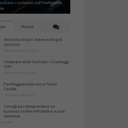
icizzare i contenuti sull’Intelligenza
ale
lar
Recent
Alcuni trucchi per avere un blog di
successo
Novembre 22nd, 2016
Comprare visite YouTube: i 5 vantaggi
TOP!
Novembre 2nd, 2017
Parcheggiare low-cost a Torino
Caselle
Gennaio 24th, 2017
Consigli per intraprendere un
business on-line efficiente e a costi
contenuti
rd, 2018