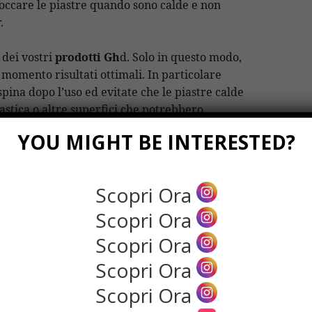
toccare le piastre quando sono calde e non
.
 dei vostri
prodotti Gh
d. Solo in questo modo,
 momento risultati ottimali. In particolare
pina dopo l’uso ed evitate che le piastre calde
plastica o altre superfici che potrebbero
YOU MIGHT BE INTERESTED?
on entrino in contatto con il cavo di
ro danneggiarne il rivestimento isolante e
Scopri Ora
 conservarla, inoltre, assicuratevi che le
Scopri Ora
Scopri Ora
di alimentazione attorno alla mano o al
corpo
Scopri Ora
 di comprometterne l’efficienza.
Scopri Ora
mpre prima di tutto. Per questo motivo è