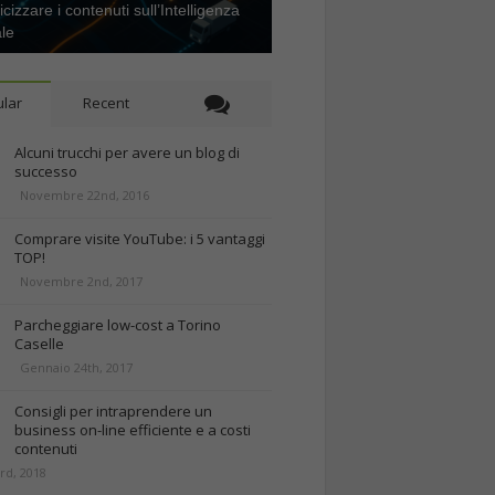
icizzare i contenuti sull’Intelligenza
ale
lar
Recent
Alcuni trucchi per avere un blog di
successo
Novembre 22nd, 2016
Comprare visite YouTube: i 5 vantaggi
TOP!
Novembre 2nd, 2017
Parcheggiare low-cost a Torino
Caselle
Gennaio 24th, 2017
Consigli per intraprendere un
business on-line efficiente e a costi
contenuti
rd, 2018