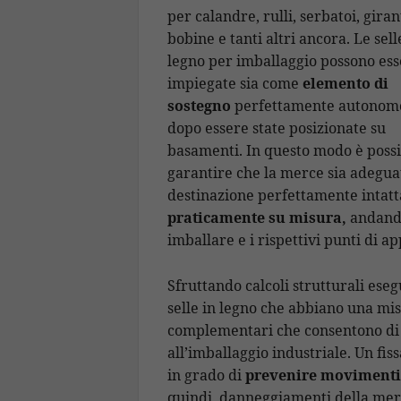
per calandre, rulli,
serbatoi, girant
bobine e tanti altri ancora. Le sell
legno per imballaggio possono es
impiegate sia come
elemento di
sostegno
perfettamente autonomo
dopo essere state posizionate su
basamenti. In questo modo è possi
garantire che la merce sia adegua
destinazione perfettamente intatt
praticamente su misura,
andando
imballare e i rispettivi punti di a
Sfruttando calcoli strutturali eseg
selle in legno che abbiano una mi
complementari che consentono di
all’imballaggio industriale. Un fiss
in grado di
prevenire movimenti 
quindi, danneggiamenti della merc