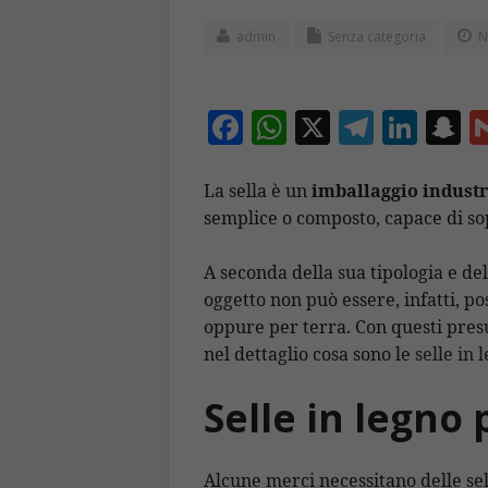
admin
Senza categoria
N
F
W
X
T
Li
S
ac
h
el
n
n
e
at
e
k
a
La sella è un
imballaggio industr
semplice o composto, capace di sop
b
s
gr
e
p
o
A
a
dI
c
A seconda della sua tipologia e del
o
p
m
n
h
oggetto non può essere, infatti, p
k
p
a
oppure per terra. Con questi pres
nel dettaglio cosa sono le
selle in 
Selle in legno 
Alcune merci necessitano delle sel