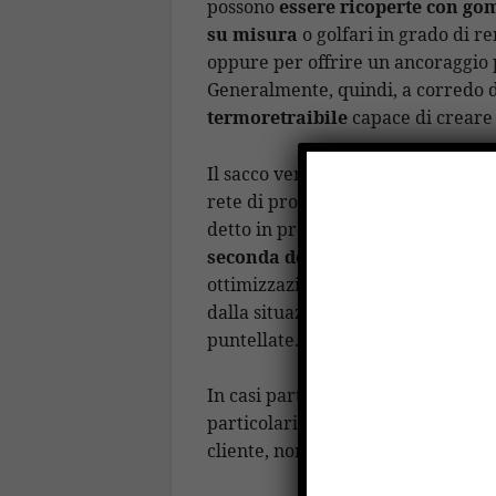
possono
essere ricoperte con g
su misura
o golfari in grado di r
oppure per offrire un ancoraggio p
Generalmente, quindi, a corredo d
termoretraibile
capace di creare 
Il sacco verrà termoretratto e, q
rete di protezione che consentirà 
detto in precedenza, ogni
sella in
seconda delle diverse ipotesi di
ottimizzazione dia in termini di ma
dalla situazione, le selle vengon
puntellate.
In casi particolari potrebbe essere
particolari, ma essendo le selle in
cliente, non ci saranno mai proble