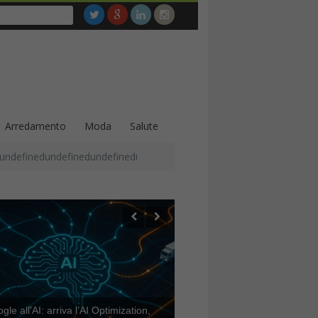
Arredamento
Moda
Salute
undefinedundefinedundefinedundefinedundefinedundefinedundefined
le all’AI: arriva l’AI Optimization,