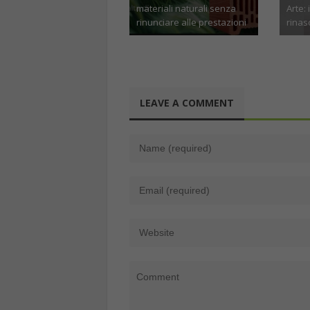
grado e cosa cambia
l’amor
davvero
abbig
Aprile 6th, 2026
Ot
LEAVE A COMMENT