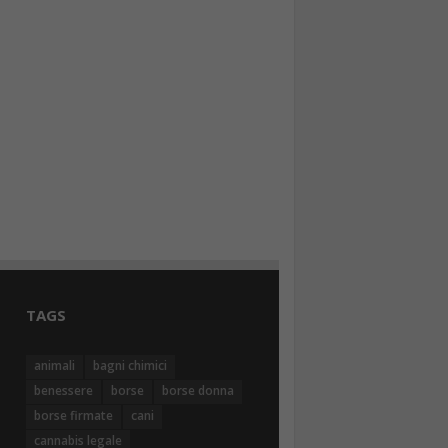
TAGS
animali
bagni chimici
benessere
borse
borse donna
borse firmate
cani
cannabis legale