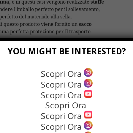
omma,
e in questi casi vengono realizzate
staffe
endere l’imballo perfetto per il sollevamento,
erfetto del materiale alla sella.
i questo prodotto viene fornito un
sacco
una perfetta protezione per il trasporto.
uando necessario, viene applicata anche una
YOU MIGHT BE INTERESTED?
di evitare il distaccamento del materiale. Come
 legno viene prodotta artigianalmente a
 progetto;
quindi, strutturata per ottenere
Scopri Ora
teriali che di costi. Quando viene richiesto
Scopri Ora
o ricoperte con compensato OSB oppure
Scopri Ora
Scopri Ora
 richiesta anche l’adesione a specifiche
Scopri Ora
 legno realizzate su misura e su richiesta del
mi a contare su un imballaggio corretto.
Scopri Ora