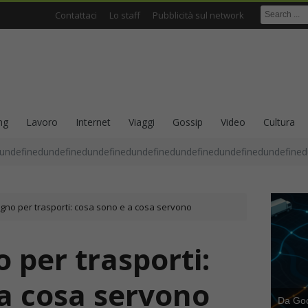
Contattaci
Lo staff
Pubblicità sul network
ng
Lavoro
Internet
Viaggi
Gossip
Video
Cultura
undefinedundefinedundefinedundefinedundefinedundefinedundefined
legno per trasporti: cosa sono e a cosa servono
o per trasporti:
 a cosa servono
Da Goog