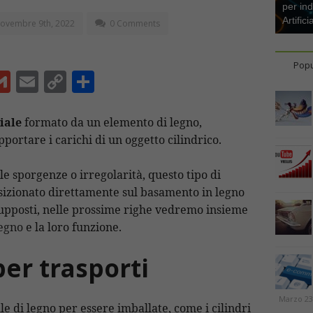
per ind
Artifici
ovembre 9th, 2022
0 Comments
Popu
G
E
C
C
m
m
o
o
ai
ai
p
n
iale
formato da un elemento di legno,
portare i carichi di un oggetto cilindrico.
l
l
y
di
Li
vi
le sporgenze o irregolarità, questo tipo di
n
di
osizionato direttamente sul basamento in legno
t
k
upposti, nelle prossime righe vedremo insieme
legno
e la loro funzione.
per trasporti
Marzo 23
le di legno per essere imballate, come i cilindri