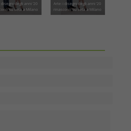
e per i cani ed il loro
l’inestetismo nasconde un
liamento
problema più profondo
tobre 22nd, 2025
Agosto 3rd, 2025