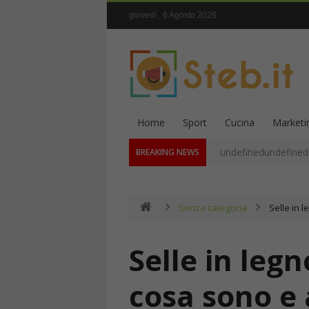
giovedì , 6 Agosto 2026
Home
Sport
Cucina
Marketi
undefinedundefined
BREAKING NEWS
Senza categoria
Selle in 
Selle in legn
cosa sono e