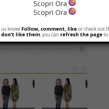
Scopri Ora
G
E
C
C
Scopri Ora
m
m
o
o
ai
ai
p
n
et us know!
Follow, comment, like
or check out t
l
l
y
di
u don’t like them
, you can
refresh the page
to 
Li
vi
ght Club?
n
di
re la reputazione web di aziende e professionisti
t
k
 L’Armadio di Fido, il
st che racconta
Vene varicose: quando