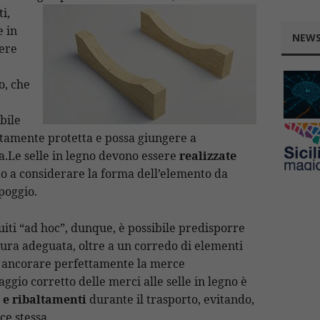
i,
e in
NEWS
sere
, che
bile
tamente protetta e possa giungere a
a.Le selle in legno devono essere
realizzate
 a considerare la forma dell’elemento da
ppoggio.
uiti “ad hoc”, dunque, è possibile predisporre
sura adeguata, oltre a un corredo di elementi
 ancorare perfettamente la merce
aggio corretto delle merci alle selle in legno è
e ribaltamenti
durante il trasporto, evitando,
e stessa.