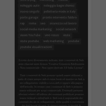
noleggio auto
noleggio bagni chimici
nuovo singolo
pelletteria made in Italy
porte garage
pronto intervento fabbro
rap
roma
seo
sicurezza sul lavoro
social media marketing
social network
views YouTube
vino rosso
visite
visite youtube
web marketing
youtube
youtube visualizzazioni
Eccetto dove diversamente indicato, tutti i contenuti di Steb
sono rilasciati sotto licenza "Creative Commons Attribuzione
- Non commerciale - Non opere derivate 3.0 Italia License".
Tutti i contenuti di Steb possono quindi essere utilizzati a
patto di citare sempre steb.it come fonte ed inserire un link o
un collegamento visibile a www.steb.it oppure alla pagina
dell'articolo. In nessun caso i contenuti di Steb.it possono
essere utilizzati per scopi commerciali. Eventuali permessi
ulteriori relativi all'utilizzo dei contenuti pubblicati possono
essere richiesti a info@steb.it. Steb non è responsabile dei
contenuti dei siti in collegamento, della qualità o correttezza
dei dati forniti da terzi. Si riserva pertanto la facoltà di