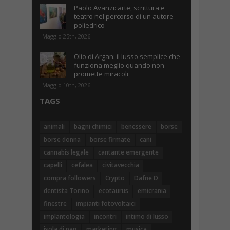
Paolo Avanzi: arte, scrittura e
teatro nel percorso di un autore
poliedrico
Maggio 25th, 2026
Olio di Argan: il lusso semplice che
funziona meglio quando non
promette miracoli
Maggio 10th, 2026
TAGS
animali
bagni chimici
benessere
borse
borse donna
borse firmate
cani
cannabis legale
cantante emergente
capelli
cefalea
civitavecchia
compra followers
Crypto
Dafne D
dentista Torino
ecotaurus
emicrania
finestre
impianti fotovoltaici
implantologia
incontri
intimo di lusso
isola di pag
marketing
musica