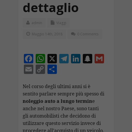
dettaglio
admin
Viaggi
Maggio 14th, 2018
0 Comments
F
W
X
T
Li
S
G
ac
h
el
n
n
m
E
C
C
e
at
e
k
a
ai
m
o
o
b
s
gr
e
p
l
ai
p
n
Nel corso degli ultimi anni si è
o
A
a
dI
c
sentito parlare sempre più spesso di
l
y
di
noleggio auto a lungo termin
e
o
p
m
n
h
Li
vi
anche nel nostro Paese, sono tanti
k
p
at
n
di
gli automobilisti che decidono di
k
utilizzare questo servizio invece di
procedere all’acquisto di un veicolo,