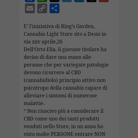
ac
h
el
n
n
m
E
C
C
e
at
e
k
a
ai
m
o
o
b
s
gr
e
p
l
ai
p
n
E’ l’iniziativa di King’s Garden,
o
A
a
dI
c
Cannabis Light Store sito a Desio in
l
y
di
via xxv aprile,26
o
p
m
n
h
Li
vi
Dell’Orto Elia, il giovane titolare ha
k
p
at
n
di
deciso di dare una mano alle
k
persone che per variegate patologie
devono ricorrere al CBD
(cannabidiolo) principio attivo non
psicotropo della cannabis capace di
alleviare i sintomi di numerose
malattie.
“ Non riuscivo più a considerare il
CBD come uno dei tanti prodotti
venduti nello Store, in un anno ho
visto molte PERSONE entrare NON