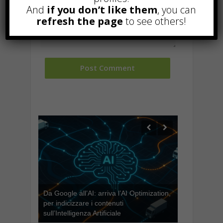
And
if you don’t like them
, you can
refresh the page
to see others!
Da Google all’AI: arriva l’AI Optimization,
per indicizzare i contenuti
sull’Intelligenza Artificiale