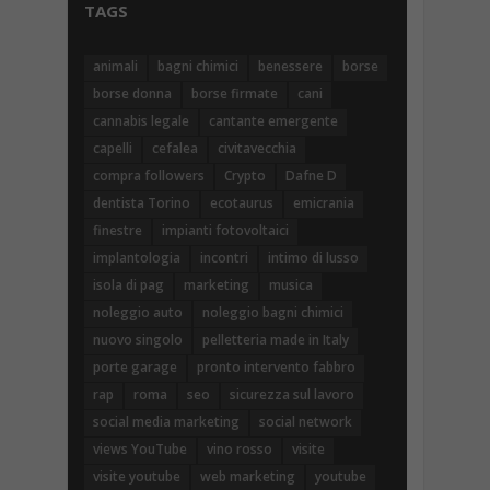
TAGS
animali
bagni chimici
benessere
borse
borse donna
borse firmate
cani
cannabis legale
cantante emergente
capelli
cefalea
civitavecchia
compra followers
Crypto
Dafne D
dentista Torino
ecotaurus
emicrania
finestre
impianti fotovoltaici
implantologia
incontri
intimo di lusso
isola di pag
marketing
musica
noleggio auto
noleggio bagni chimici
nuovo singolo
pelletteria made in Italy
porte garage
pronto intervento fabbro
rap
roma
seo
sicurezza sul lavoro
social media marketing
social network
views YouTube
vino rosso
visite
visite youtube
web marketing
youtube