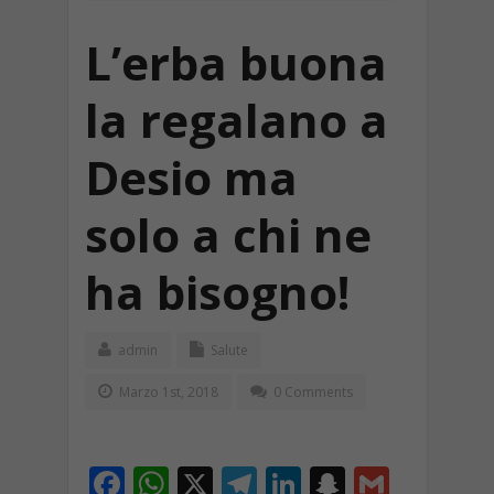
L’erba buona
la regalano a
Desio ma
solo a chi ne
ha bisogno!
admin
Salute
Marzo 1st, 2018
0 Comments
F
W
X
T
Li
S
G