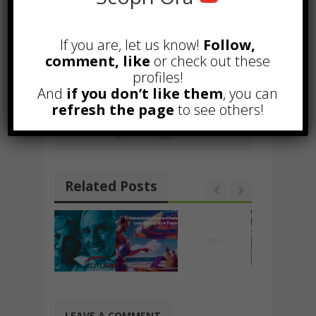
m
o
o
b
s
gr
e
p
l
ai
p
n
TAGGED WITH :
VISUALIZZAZIONI
o
A
a
dI
c
l
y
di
YOUTUBE
,
YOUTUBE
If you are, let us know!
Follow,
o
p
m
n
h
comment, like
or check out these
Li
vi
profiles!
k
p
at
Sensori di parcheggio: ecco
n
di
And
if you don’t like them
, you can
perchè sceglierli!
k
refresh the page
to see others!
Visualizzazioni Youtube, cosa fare per
iniziare alla grande?
Related Posts
LEAVE A COMMENT