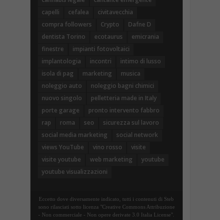
capelli
cefalea
civitavecchia
compra followers
Crypto
Dafne D
dentista Torino
ecotaurus
emicrania
finestre
impianti fotovoltaici
implantologia
incontri
intimo di lusso
isola di pag
marketing
musica
noleggio auto
noleggio bagni chimici
nuovo singolo
pelletteria made in Italy
porte garage
pronto intervento fabbro
rap
roma
seo
sicurezza sul lavoro
social media marketing
social network
views YouTube
vino rosso
visite
visite youtube
web marketing
youtube
youtube visualizzazioni
Eccetto dove diversamente indicato, tutti i contenuti di Steb
sono rilasciati sotto licenza "Creative Commons Attribuzione
- Non commerciale - Non opere derivate 3.0 Italia License".