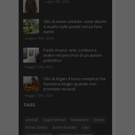
Luglio 5th, 2026
Olio di neem solubile: come diluirlo
e usarlo sulle piante senza fare
danni
Giugno 10th, 2026
Paolo Avanzi: arte, scrittura e
teatro nel percorso di un autore
poliedrico
Maggio 25th, 2026
Olio di Argan: il lusso semplice che
funziona meglio quando non
promette miracoli
Maggio 10th, 2026
TAGS
animali
bagni chimici
benessere
borse
borse donna
borse firmate
cani
cannabis legale
cantante emergente