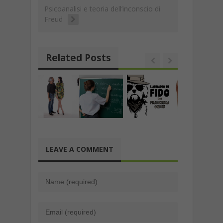
k
p
at
n
di
Psicoanalisi e teoria dell’inconscio di
Freud
k
Related Posts
LEAVE A COMMENT