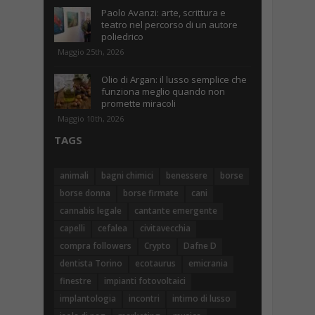
Paolo Avanzi: arte, scrittura e
teatro nel percorso di un autore
poliedrico
Maggio 25th, 2026
Olio di Argan: il lusso semplice che
funziona meglio quando non
promette miracoli
Maggio 10th, 2026
TAGS
animali
bagni chimici
benessere
borse
borse donna
borse firmate
cani
cannabis legale
cantante emergente
capelli
cefalea
civitavecchia
compra followers
Crypto
Dafne D
dentista Torino
ecotaurus
emicrania
finestre
impianti fotovoltaici
implantologia
incontri
intimo di lusso