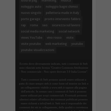
isola di pag
marketing
musica
noleggio auto
noleggio bagni chimici
nuovo singolo
pelletteria made in Italy
porte garage
pronto intervento fabbro
rap
roma
seo
sicurezza sul lavoro
social media marketing
social network
views YouTube
vino rosso
visite
visite youtube
web marketing
youtube
youtube visualizzazioni
Eccetto dove diversamente indicato, tutti i contenuti di Steb
sono rilasciati sotto licenza "Creative Commons Attribuzione
- Non commerciale - Non opere derivate 3.0 Italia License".
Tutti i contenuti di Steb possono quindi essere utilizzati a
patto di citare sempre steb.it come fonte ed inserire un link o
un collegamento visibile a www.steb.it oppure alla pagina
dell'articolo. In nessun caso i contenuti di Steb.it possono
essere utilizzati per scopi commerciali. Eventuali permessi
ulteriori relativi all'utilizzo dei contenuti pubblicati possono
essere richiesti a info@steb.it. Steb non è responsabile dei
contenuti dei siti in collegamento, della qualità o correttezza