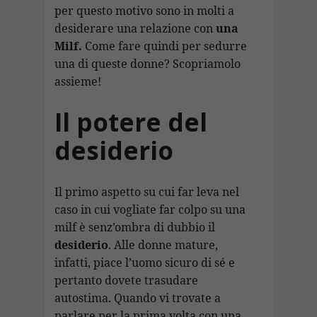
l
y
di
per questo motivo sono in molti a
o
p
m
n
h
Li
vi
desiderare una relazione con
una
k
p
at
n
di
Milf.
Come fare quindi per sedurre
k
una di queste donne? Scopriamolo
assieme!
Il potere del
desiderio
Il primo aspetto su cui far leva nel
caso in cui vogliate far colpo su una
milf è senz’ombra di dubbio il
desiderio
. Alle donne mature,
infatti, piace l’uomo sicuro di sé e
pertanto dovete trasudare
autostima. Quando vi trovate a
parlare per la prima volta con una