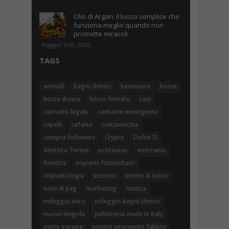
Olio di Argan: il lusso semplice che
funziona meglio quando non
promette miracoli
Maggio 10th, 2026
TAGS
animali
bagni chimici
benessere
borse
borse donna
borse firmate
cani
cannabis legale
cantante emergente
capelli
cefalea
civitavecchia
compra followers
Crypto
Dafne D
dentista Torino
ecotaurus
emicrania
finestre
impianti fotovoltaici
implantologia
incontri
intimo di lusso
isola di pag
marketing
musica
noleggio auto
noleggio bagni chimici
nuovo singolo
pelletteria made in Italy
porte garage
pronto intervento fabbro