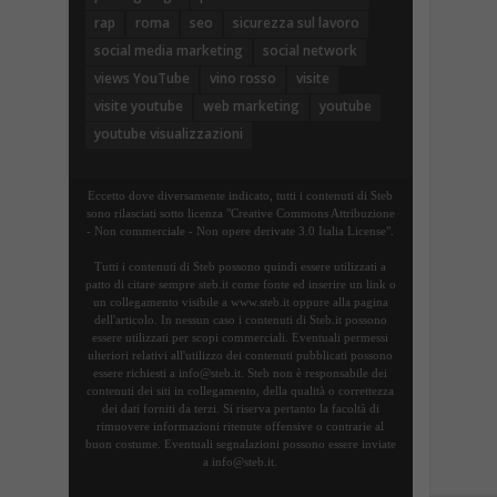
rap
roma
seo
sicurezza sul lavoro
social media marketing
social network
views YouTube
vino rosso
visite
visite youtube
web marketing
youtube
youtube visualizzazioni
Eccetto dove diversamente indicato, tutti i contenuti di Steb
sono rilasciati sotto licenza "Creative Commons Attribuzione
- Non commerciale - Non opere derivate 3.0 Italia License".
Tutti i contenuti di Steb possono quindi essere utilizzati a
patto di citare sempre steb.it come fonte ed inserire un link o
un collegamento visibile a www.steb.it oppure alla pagina
dell'articolo. In nessun caso i contenuti di Steb.it possono
essere utilizzati per scopi commerciali. Eventuali permessi
ulteriori relativi all'utilizzo dei contenuti pubblicati possono
essere richiesti a info@steb.it. Steb non è responsabile dei
contenuti dei siti in collegamento, della qualità o correttezza
dei dati forniti da terzi. Si riserva pertanto la facoltà di
rimuovere informazioni ritenute offensive o contrarie al
buon costume. Eventuali segnalazioni possono essere inviate
a info@steb.it.