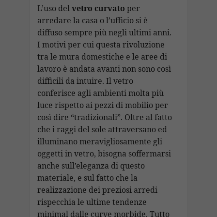
b
s
gr
e
p
l
ai
p
n
L’uso del
vetro curvato
per
o
A
a
dI
c
arredare la casa o l’ufficio si è
l
y
di
diffuso sempre più negli ultimi anni.
o
p
m
n
h
Li
vi
I motivi per cui questa rivoluzione
k
p
at
n
di
tra le mura domestiche e le aree di
k
lavoro è andata avanti non sono così
difficili da intuire. Il vetro
conferisce agli ambienti molta più
luce rispetto ai pezzi di mobilio per
così dire “tradizionali”. Oltre al fatto
che i raggi del sole attraversano ed
illuminano meravigliosamente gli
oggetti in vetro, bisogna soffermarsi
anche sull’eleganza di questo
materiale, e sul fatto che la
realizzazione dei preziosi arredi
rispecchia le ultime tendenze
minimal dalle curve morbide. Tutto