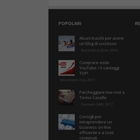
POPOLARI
R
Alcuni trucchi per avere
un blog di successo
Novembre 22nd, 2016
Comprare visite
YouTube: i 5 vantaggi
TOP!
Novembre 2nd, 2017
Parcheggiare low-cost a
Torino Caselle
Gennaio 24th, 2017
Consigli per
intraprendere un
business on-line
efficiente e a costi
contenuti