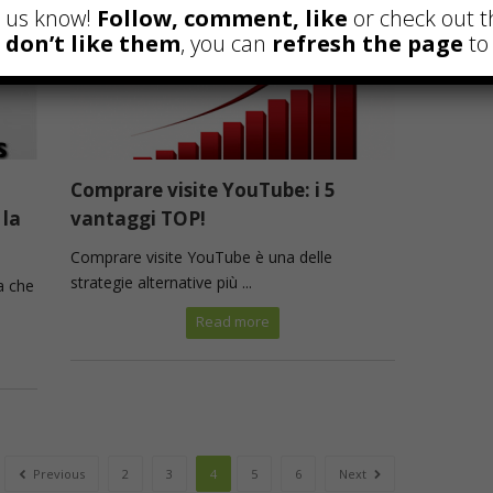
et us know!
Follow, comment, like
or check out t
u don’t like them
, you can
refresh the page
to 
Comprare visite YouTube: i 5
 la
vantaggi TOP!
Comprare visite YouTube è una delle
strategie alternative più ...
a che
Read more
Previous
2
3
4
5
6
Next