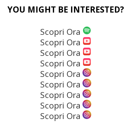
YOU MIGHT BE INTERESTED?
Scopri Ora
Scopri Ora
Scopri Ora
Scopri Ora
Come attuare una buona
Scopri Ora
costi
strategia di social marketing
Scopri Ora
Che siate un’azienda o un professionista
prendere delle decisioni ...
ne?
Scopri Ora
Read more
Scopri Ora
Scopri Ora