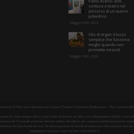
Paolo Avanzi: arte,
scrittura e teatro nel
percorso di un autore
poliedrico
Maggio 25th, 2026
Olio di Argan: il lusso
semplice che funziona
meglio quando non
promette miracoli
Maggio 10th, 2026
 contenuti di Steb sono rilasciati sotto licenza "Creative Commons Attribuzione - Non commerciale 
 a patto di citare sempre steb.it come fonte ed inserire un link o un collegamento visibile a www.ste
commerciali. Eventuali permessi ulteriori relativi all'utilizzo dei contenuti pubblicati possono esser
orrettezza dei dati forniti da terzi. Si riserva pertanto la facoltà di rimuovere informazioni ritenu
segnalazioni possono essere inviate a info@steb.it.