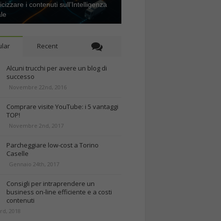
icizzare i contenuti sull’Intelligenza
ale
lar
Recent
Alcuni trucchi per avere un blog di
successo
Novembre 22nd, 2016
Comprare visite YouTube: i 5 vantaggi
TOP!
Novembre 2nd, 2017
Parcheggiare low-cost a Torino
Caselle
Gennaio 24th, 2017
Consigli per intraprendere un
business on-line efficiente e a costi
contenuti
rd, 2018