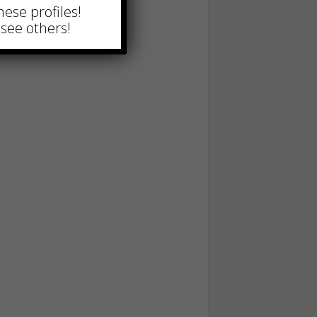
hese profiles!
see others!