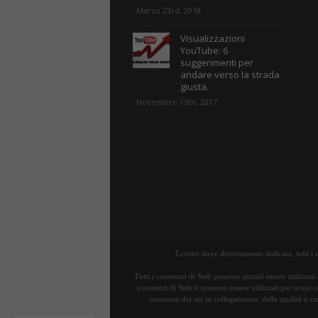
Marzo 23rd, 2018
Visualizzazioni
YouTube: 6
suggerimenti per
andare verso la strada
giusta.
Novembre 13th, 2017
Eccetto dove diversamente indicato, tutti i
Tutti i contenuti di Steb possono quindi essere utilizzati
contenuti di Steb.it possono essere utilizzati per scopi 
contenuti dei siti in collegamento, della qualità o c