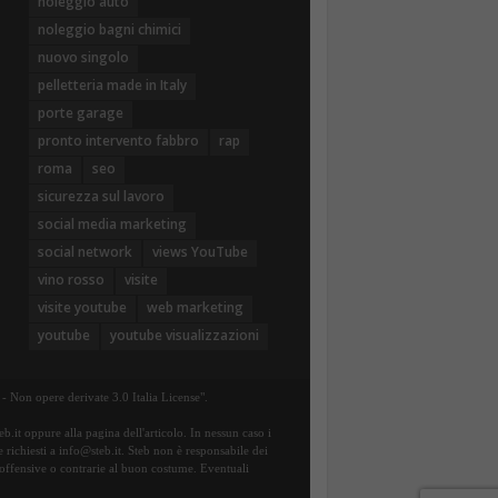
noleggio auto
noleggio bagni chimici
nuovo singolo
pelletteria made in Italy
porte garage
pronto intervento fabbro
rap
roma
seo
sicurezza sul lavoro
social media marketing
social network
views YouTube
vino rosso
visite
visite youtube
web marketing
youtube
youtube visualizzazioni
- Non opere derivate 3.0 Italia License".
b.it oppure alla pagina dell'articolo. In nessun caso i
e richiesti a info@steb.it. Steb non è responsabile dei
te offensive o contrarie al buon costume. Eventuali