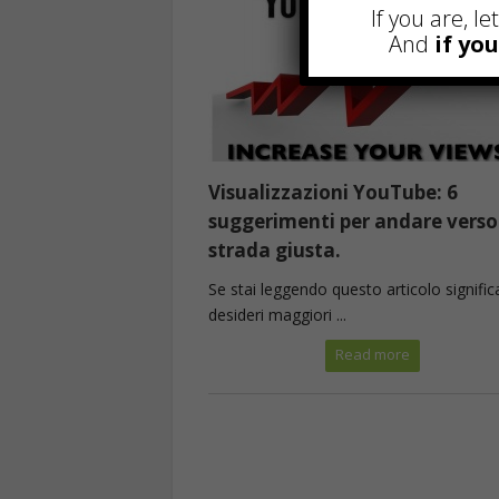
If you are, l
And
if yo
Visualizzazioni YouTube: 6
suggerimenti per andare verso
strada giusta.
Se stai leggendo questo articolo signific
desideri maggiori ...
Read more