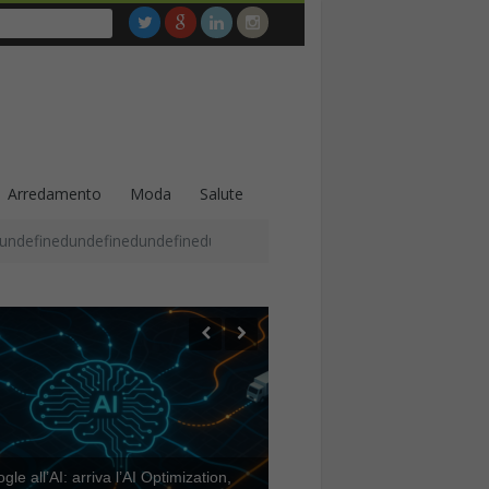
Arredamento
Moda
Salute
undefinedundefinedundefinedundefinedundefinedundefinedundefined
le all’AI: arriva l’AI Optimization,