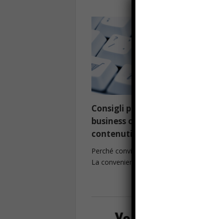
Consigli per intraprendere un
business on-line efficiente e a 
contenuti
Perché conviene creare un negozio onli
La convenienza dell’e-commerce, ...
Read more