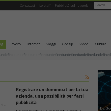
Contattaci
Lo staff
Pubblicità sul network
ng
Lavoro
Internet
Viaggi
Gossip
Video
Cultura
undefinedundefinedundefinedundefinedundefinedundefinedundefined
Registrare un dominio.it per la tua
azienda, una possibilità per farsi
pubblicità
i ...
Da Goog