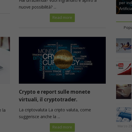
Hai un’azienda? Vuoi ingrandirti e aprirti a
per ind
nuove possibilità? ...
Artifici
Read more
Popu
Crypto e report sulle monete
virtuali, il cryptotrader.
La criptovaluta La cripto valuta, come
 la
suggerisce anche la ...
Marzo 23
Read more